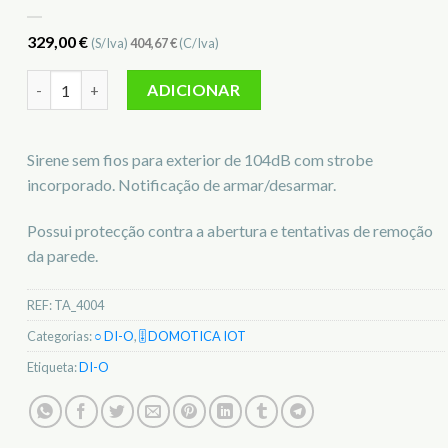
329,00
€
(S/Iva)
404,67
€
(C/Iva)
Quantidade de Sirene sem fios para exterior - DI-O - TA_4004
ADICIONAR
Sirene sem fios para exterior de 104dB com strobe
incorporado. Notificação de armar/desarmar.
Possui protecção contra a abertura e tentativas de remoção
da parede.
REF:
TA_4004
Categorias:
○ DI-O
,
🎚️ DOMOTICA IOT
Etiqueta:
DI-O