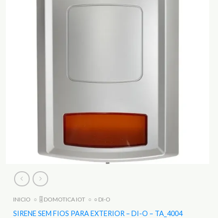
INICIO
○
🎚️ DOMOTICA IOT
○
○ DI-O
SIRENE SEM FIOS PARA EXTERIOR – DI-O – TA_4004