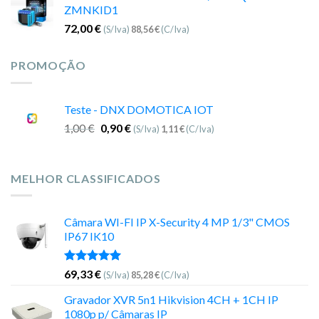
ZMNKID1
72,00
€
(S/Iva)
88,56
€
(C/Iva)
PROMOÇÃO
Teste - DNX DOMOTICA IOT
1,00
€
0,90
€
(S/Iva)
1,11
€
(C/Iva)
MELHOR CLASSIFICADOS
Câmara WI-FI IP X-Security 4 MP 1/3" CMOS
IP67 IK10
Avaliação
69,33
€
(S/Iva)
85,28
€
(C/Iva)
5.00
de 5
Gravador XVR 5n1 Hikvision 4CH + 1CH IP
1080p p/ Câmaras IP