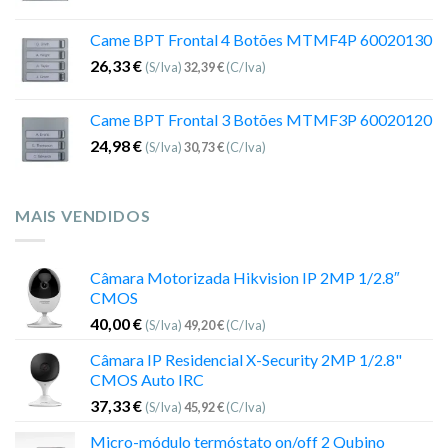
Came BPT Frontal 4 Botões MTMF4P 60020130
26,33
€
(S/Iva)
32,39
€
(C/Iva)
Came BPT Frontal 3 Botões MTMF3P 60020120
24,98
€
(S/Iva)
30,73
€
(C/Iva)
MAIS VENDIDOS
Câmara Motorizada Hikvision IP 2MP 1/2.8″
CMOS
40,00
€
(S/Iva)
49,20
€
(C/Iva)
Câmara IP Residencial X-Security 2MP 1/2.8"
CMOS Auto IRC
37,33
€
(S/Iva)
45,92
€
(C/Iva)
Micro-módulo termóstato on/off 2 Qubino