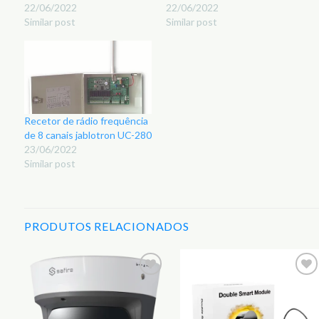
22/06/2022
22/06/2022
Similar post
Similar post
Recetor de rádio frequência
de 8 canais jablotron UC-280
23/06/2022
Similar post
PRODUTOS RELACIONADOS
r
Adicionar
Adicionar
aos
aos
s
Favoritos
Favoritos