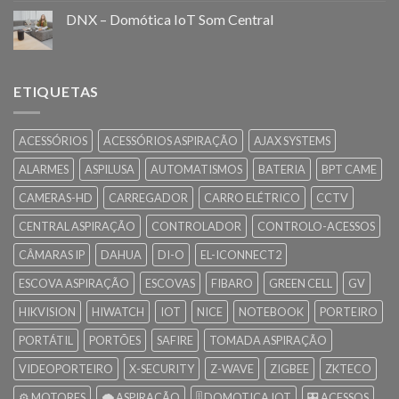
DNX – Domótica IoT Som Central
ETIQUETAS
ACESSÓRIOS
ACESSÓRIOS ASPIRAÇÃO
AJAX SYSTEMS
ALARMES
ASPILUSA
AUTOMATISMOS
BATERIA
BPT CAME
CAMERAS-HD
CARREGADOR
CARRO ELÉTRICO
CCTV
CENTRAL ASPIRAÇÃO
CONTROLADOR
CONTROLO-ACESSOS
CÂMARAS IP
DAHUA
DI-O
EL-ICONNECT2
ESCOVA ASPIRAÇÃO
ESCOVAS
FIBARO
GREEN CELL
GV
HIKVISION
HIWATCH
IOT
NICE
NOTEBOOK
PORTEIRO
PORTÁTIL
PORTÕES
SAFIRE
TOMADA ASPIRAÇÃO
VIDEOPORTEIRO
X-SECURITY
Z-WAVE
ZIGBEE
ZKTECO
⚙️ MOTORES
🌪️ ASPIRAÇÃO
🎚️ DOMOTICA IOT
🎛️ ACESSOS