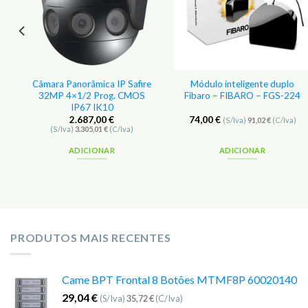
e
Câmara Panorâmica IP Safire
Módulo inteligente duplo
32MP 4×1/2 Prog. CMOS
Fibaro – FIBARO – FGS-224
IP67 IK10
2.687,00
€
74,00
€
(S/Iva)
91,02
€
(C/Iva)
(S/Iva)
3.305,01
€
(C/Iva)
ADICIONAR
ADICIONAR
PRODUTOS MAIS RECENTES
Came BPT Frontal 8 Botões MTMF8P 60020140
29,04
€
(S/Iva)
35,72
€
(C/Iva)