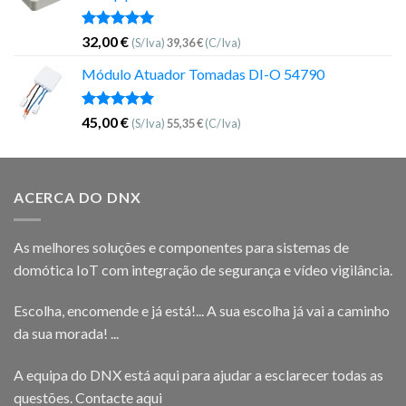
Avaliação
32,00
€
(S/Iva)
39,36
€
(C/Iva)
5.00
de 5
Módulo Atuador Tomadas DI-O 54790
Avaliação
45,00
€
(S/Iva)
55,35
€
(C/Iva)
5.00
de 5
ACERCA DO DNX
As melhores soluções e componentes para sistemas de
domótica IoT com integração de segurança e vídeo vigilância.
Escolha, encomende e já está!... A sua escolha já vai a caminho
da sua morada! ...
A equipa do DNX está aqui para ajudar a esclarecer todas as
questões.
Contacte aqui