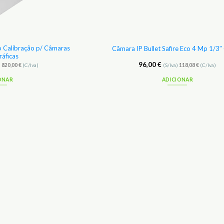
 Calibração p/ Câmaras
Câmara IP Bullet Safire Eco 4 Mp 1/
áficas
96,00
€
)
820,00
€
(C/Iva)
(S/Iva)
118,08
€
(C/Iva)
ONAR
ADICIONAR