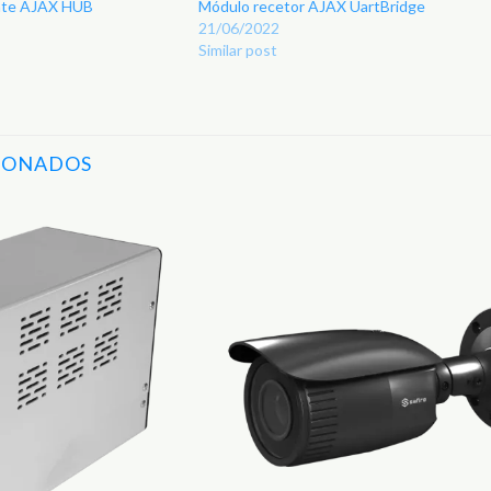
ente AJAX HUB
Módulo recetor AJAX UartBridge
21/06/2022
Similar post
IONADOS
Adicionar
aos
Favoritos