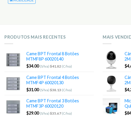
🚘 MOBILIDADE
PRODUTOS MAIS RECENTES
MAIS VENDI
Came BPT Frontal 8 Botões
Câm
MTMF8P 60020140
2M
$
34.00
$
4,
(S/Iva)
$
41.82
(C/Iva)
Came BPT Frontal 4 Botões
Câm
MTMF4P 60020130
2M
$
31.00
$
4,
(S/Iva)
$
38.13
(C/Iva)
Came BPT Frontal 3 Botões
Mic
MTMF3P 60020120
Qu
$
29.00
$
84
(S/Iva)
$
35.67
(C/Iva)