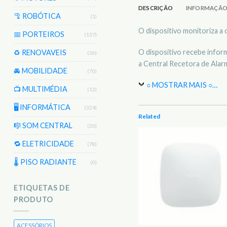
DESCRIÇÃO
INFORMAÇÃO
🦿 ROBÓTICA
(1)
O dispositivo monitoriza a 
📅 PORTEIROS
(137)
O dispositivo recebe infor
♻️ RENOVAVEIS
(36)
a Central Recetora de Alar
🚘 MOBILIDADE
(70)
○ MOSTRAR MAIS ○
…
📺 MULTIMÉDIA
(12)
🖥️ INFORMÁTICA
(324)
Related
🎼 SOM CENTRAL
(20)
🔁 ELETRICIDADE
(78)
🌡 PISO RADIANTE
(0)
ETIQUETAS DE
PRODUTO
ACESSÓRIOS