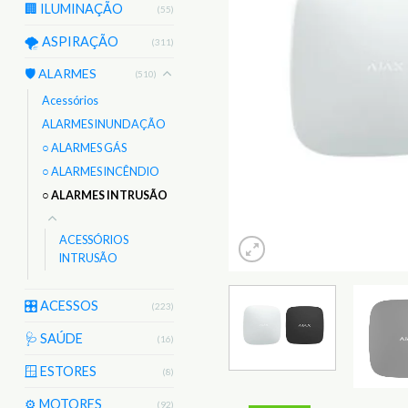
🏢 ILUMINAÇÃO
(55)
🌪️ ASPIRAÇÃO
(311)
🛡️ ALARMES
(510)
Acessórios
ALARMES INUNDAÇÃO
○ ALARMES GÁS
○ ALARMES INCÊNDIO
○ ALARMES INTRUSÃO
ACESSÓRIOS
INTRUSÃO
🎛️ ACESSOS
(223)
🩺 SAÚDE
(16)
🪟 ESTORES
(8)
⚙️ MOTORES
(92)