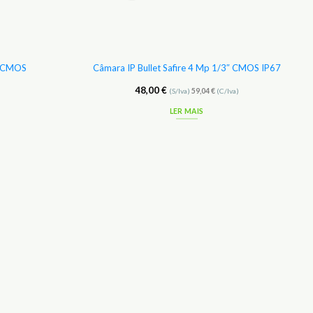
3″ CMOS
Câmara IP Bullet Safire 4 Mp 1/3″ CMOS IP67
48,00
€
(S/Iva)
59,04
€
(C/Iva)
LER MAIS