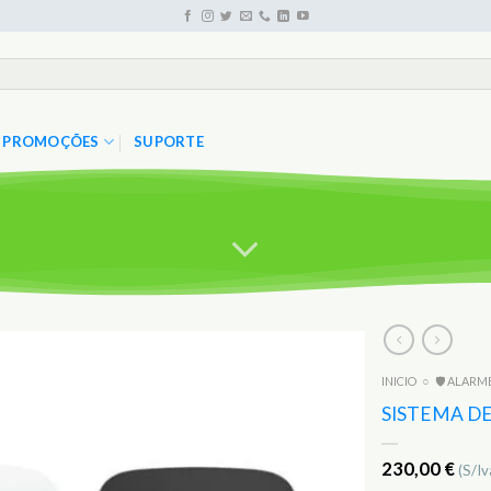
PROMOÇÕES
SUPORTE
INICIO
○
🛡️ ALARM
Adicionar
aos
SISTEMA DE
Favoritos
230,00
€
(S/Iv