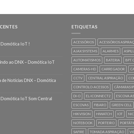
ECENTES
ETIQUETAS
ACESSÓRIOS
ACESSÓRIOS ASPIRA
 Domótica IoT !
AJAX SYSTEMS
ALARMES
ASPIL
AUTOMATISMOS
BATERIA
BPT 
indo ao DNX – Domótica IoT
CAMERAS-HD
CARREGADOR
C
CCTV
CENTRAL ASPIRAÇÃO
CO
a de Noticias DNX – Domótica
CONTROLO-ACESSOS
CÂMARAS IP
DI-O
EL-ICONNECT2
ESCOVA A
 Domótica IoT Som Central
ESCOVAS
FIBARO
GREEN CELL
HIKVISION
HIWATCH
IOT
NI
NOTEBOOK
PORTEIRO
PORTÁTI
SAFIRE
TOMADA ASPIRAÇÃO
VI