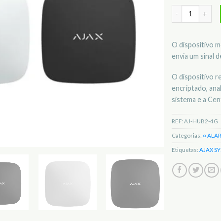
Quantidade de 
O dispositivo m
envia um sinal 
O dispositivo 
encriptado, anal
sistema e a Cen
REF:
AJ-HUB2-4G
Categorias:
○ ALA
Etiquetas:
AJAX S