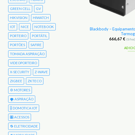
GREEN CELL
GV
HIKVISION
HIWATCH
IOT
NICE
NOTEBOOK
et Branded HDCVI F. Gateway 1/2.7 2MP
Blackbody – Equipamento
IoT 30m
Termogr
PORTEIRO
PORTÁTIL
21,33
€
666,67
€
(S/Iva)
26,24
€
(C/Iva)
(S/Iva
PORTÕES
SAFIRE
ADICIONAR
ADICI
TOMADA ASPIRAÇÃO
VIDEOPORTEIRO
X-SECURITY
Z-WAVE
ZIGBEE
ZKTECO
⚙️ MOTORES
🌪️ ASPIRAÇÃO
🎚️ DOMOTICA IOT
🎛️ ACESSOS
🔁 ELETRICIDADE