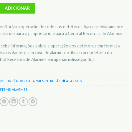
Sistema de Segurança AJAX HUB2 4G - AJ-HUB2-4G
ADICIONAR
onitoriza a operação de todos os detetores Ajax e imediatamente
de alarme para o proprietário e para a Central Recetora de Alarmes.
recebe informações sobre a operação dos detetores em formato
isa os dados e, em caso de alarme, notifica o proprietário do
tral Recetora de Alarmes em apenas milissegundos.
RMES INCÊNDIO
,
○ ALARMES INTRUSÃO
,
🛡️ ALARMES
YSTEMS
,
ALARMES