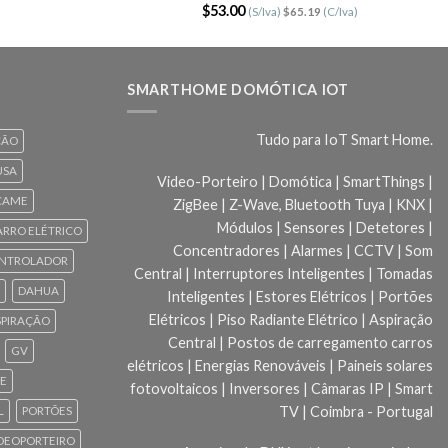
Avaliação
$
53.00
(S/Iva)
$
65.19
(C/Iva)
5.00
de 5
SMARTHOME DOMÓTICA IOT
Tudo para IoT Smart Home.
ÇÃO
USA
Video-Porteiro | Domótica | SmartThings |
CAME
ZigBee | Z-Wave, Bluetooth Tuya | KNX |
Módulos | Sensores | Detetores |
ARRO ELÉTRICO
Concentradores | Alarmes | CCTV | Som
NTROLADOR
Central | Interruptores Inteligentes | Tomadas
DAHUA
Inteligentes | Estores Elétricos | Portões
Elétricos | Piso Radiante Elétrico | Aspiração
SPIRAÇÃO
Central | Postos de carregamento carros
GV
elétricos | Energias Renováveis | Paineis solares
CE
fotovoltaicos | Inversores | Câmaras IP | Smart
TV | Coimbra - Portugal
L
PORTÕES
DEOPORTEIRO