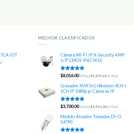
MELHOR CLASSIFICADOS
TICA IOT
Câmara WI-FI IP X-Security 4 MP
1/3" CMOS IP67 IK10
a)
Avaliação
$
8,016.00
(S/Iva)
$
9,859.68
(C/Iva)
5.00
de 5
Gravador XVR 5n1 Hikvision 4CH +
1CH IP 1080p p/ Câmaras IP
Avaliação
$
3,700.00
(S/Iva)
$
4,551.00
(C/Iva)
5.00
de 5
Módulo Atuador Tomadas DI-O
54790