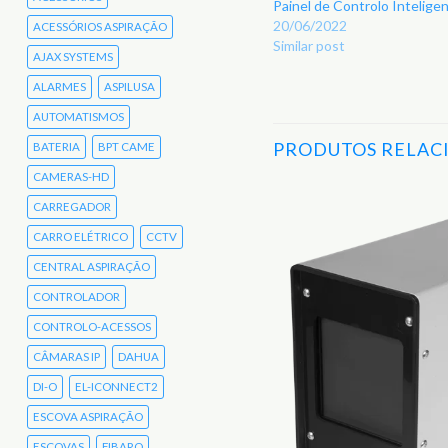
Painel de Controlo Intelig
20/06/2022
ACESSÓRIOS ASPIRAÇÃO
Similar post
AJAX SYSTEMS
ALARMES
ASPILUSA
AUTOMATISMOS
PRODUTOS RELAC
BATERIA
BPT CAME
CAMERAS-HD
CARREGADOR
Adicionar
CARRO ELÉTRICO
CCTV
aos
Favoritos
CENTRAL ASPIRAÇÃO
CONTROLADOR
CONTROLO-ACESSOS
CÂMARAS IP
DAHUA
DI-O
EL-ICONNECT2
ESCOVA ASPIRAÇÃO
ESCOVAS
FIBARO