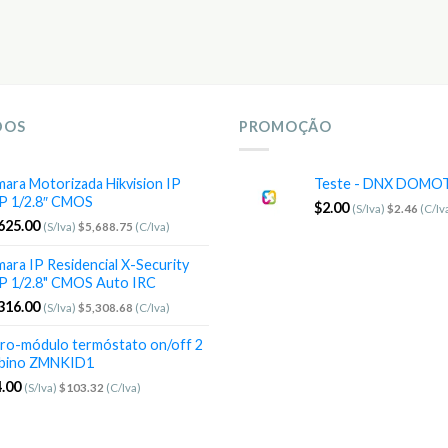
DOS
PROMOÇÃO
ara Motorizada Hikvision IP
Teste - DNX DOMO
P 1/2.8″ CMOS
$
2.00
(S/Iva)
$
2.46
(C/Iv
625.00
(S/Iva)
$
5,688.75
(C/Iva)
ara IP Residencial X-Security
P 1/2.8" CMOS Auto IRC
316.00
(S/Iva)
$
5,308.68
(C/Iva)
ro-módulo termóstato on/off 2
bino ZMNKID1
.00
(S/Iva)
$
103.32
(C/Iva)