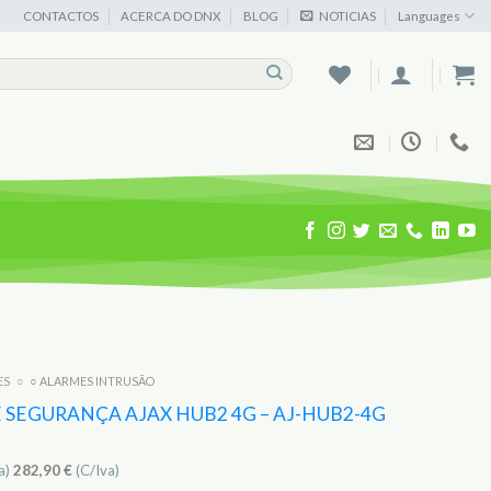
CONTACTOS
ACERCA DO DNX
BLOG
NOTICIAS
Languages
ES
○
○ ALARMES INTRUSÃO
 SEGURANÇA AJAX HUB2 4G – AJ-HUB2-4G
a)
282,90
€
(C/Iva)