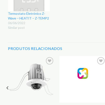
Termostato Eletrónico Z-
Wave – HEATIT – Z-TEMP2
06/06/2022
Similar post
PRODUTOS RELACIONADOS
r
Adicionar
Adicionar
aos
aos
s
Favoritos
Favoritos