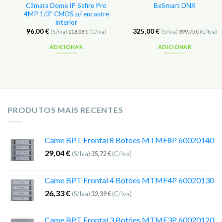
Câmara Dome IP Safire Pro
BeSmart DNX
4MP 1/3″ CMOS p/ encastre
interior
96,00
€
325,00
€
(S/Iva)
118,08
€
(C/Iva)
(S/Iva)
399,75
€
(C/Iva)
ADICIONAR
ADICIONAR
PRODUTOS MAIS RECENTES
Came BPT Frontal 8 Botões MTMF8P 60020140
29,04
€
(S/Iva)
35,72
€
(C/Iva)
Came BPT Frontal 4 Botões MTMF4P 60020130
26,33
€
(S/Iva)
32,39
€
(C/Iva)
Came BPT Frontal 3 Botões MTMF3P 60020120