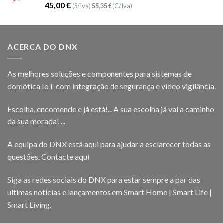
Avaliação
45,00
€
(S/Iva)
55,35
€
(C/Iva)
5.00
de 5
ACERCA DO DNX
As melhores soluções e componentes para sistemas de
domótica IoT com integração de segurança e vídeo vigilância.
Escolha, encomende e já está!... A sua escolha já vai a caminho
da sua morada! ...
A equipa do DNX está aqui para ajudar a esclarecer todas as
questões.
Contacte aqui
Siga as redes sociais do DNX para estar sempre a par das
ultimas noticias e lançamentos em Smart Home | Smart Life |
Smart Living.