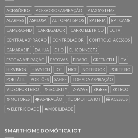
ACESSÓRIOS
ACESSÓRIOS ASPIRAÇÃO
AJAX SYSTEMS
ALARMES
ASPILUSA
AUTOMATISMOS
BATERIA
BPT CAME
CAMERAS-HD
CARREGADOR
CARRO ELÉTRICO
CCTV
CENTRAL ASPIRAÇÃO
CONTROLADOR
CONTROLO-ACESSOS
CÂMARAS IP
DAHUA
DI-O
EL-ICONNECT2
ESCOVA ASPIRAÇÃO
ESCOVAS
FIBARO
GREEN CELL
GV
HIKVISION
HIWATCH
IOT
NICE
NOTEBOOK
PORTEIRO
PORTÁTIL
PORTÕES
SAFIRE
TOMADA ASPIRAÇÃO
VIDEOPORTEIRO
X-SECURITY
Z-WAVE
ZIGBEE
ZKTECO
⚙️ MOTORES
🌪️ ASPIRAÇÃO
🎚️ DOMOTICA IOT
🎛️ ACESSOS
🔁 ELETRICIDADE
🚘 MOBILIDADE
SMARTHOME DOMÓTICA IOT