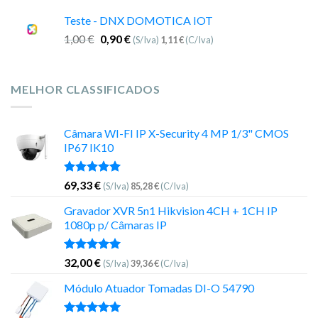
Teste - DNX DOMOTICA IOT
1,00
€
0,90
€
(S/Iva)
1,11
€
(C/Iva)
MELHOR CLASSIFICADOS
Câmara WI-FI IP X-Security 4 MP 1/3" CMOS
IP67 IK10
Avaliação
69,33
€
(S/Iva)
85,28
€
(C/Iva)
5.00
de 5
Gravador XVR 5n1 Hikvision 4CH + 1CH IP
1080p p/ Câmaras IP
Avaliação
32,00
€
(S/Iva)
39,36
€
(C/Iva)
5.00
de 5
Módulo Atuador Tomadas DI-O 54790