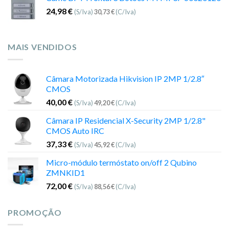
24,98
€
(S/Iva)
30,73
€
(C/Iva)
MAIS VENDIDOS
Câmara Motorizada Hikvision IP 2MP 1/2.8″
CMOS
40,00
€
(S/Iva)
49,20
€
(C/Iva)
Câmara IP Residencial X-Security 2MP 1/2.8"
CMOS Auto IRC
37,33
€
(S/Iva)
45,92
€
(C/Iva)
Micro-módulo termóstato on/off 2 Qubino
ZMNKID1
72,00
€
(S/Iva)
88,56
€
(C/Iva)
PROMOÇÃO