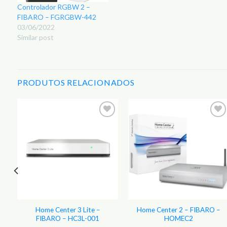
Controlador RGBW 2 –
FIBARO – FGRGBW-442
03/06/2022
Similar post
PRODUTOS RELACIONADOS
r
Adicionar
Adicionar
aos
aos
s
Favoritos
Favoritos
Home Center 3 Lite –
Home Center 2 – FIBARO –
FIBARO – HC3L-001
HOMEC2