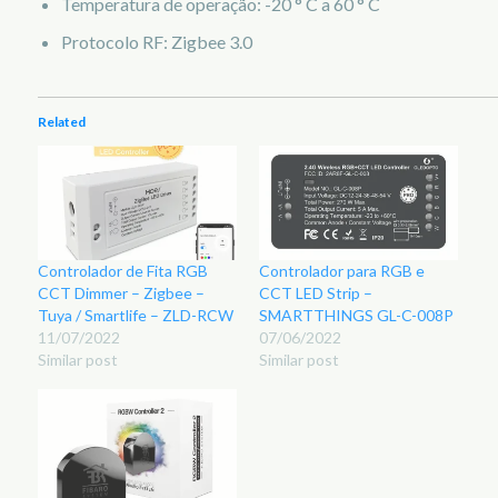
Temperatura de operação: -20 ° C a 60 ° C
Protocolo RF: Zigbee 3.0
Related
Controlador de Fita RGB
Controlador para RGB e
CCT Dimmer – Zigbee –
CCT LED Strip –
Tuya / Smartlife – ZLD-RCW
SMARTTHINGS GL-C-008P
11/07/2022
07/06/2022
Similar post
Similar post