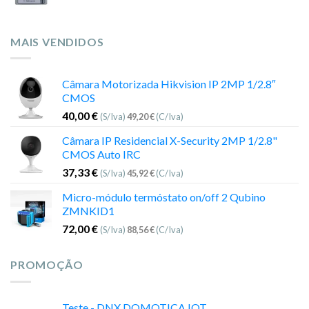
MAIS VENDIDOS
Câmara Motorizada Hikvision IP 2MP 1/2.8″
CMOS
40,00
€
(S/Iva)
49,20
€
(C/Iva)
Câmara IP Residencial X-Security 2MP 1/2.8"
CMOS Auto IRC
37,33
€
(S/Iva)
45,92
€
(C/Iva)
Micro-módulo termóstato on/off 2 Qubino
ZMNKID1
72,00
€
(S/Iva)
88,56
€
(C/Iva)
PROMOÇÃO
Teste - DNX DOMOTICA IOT