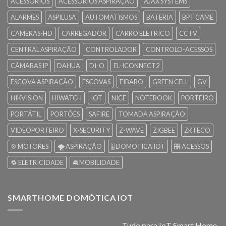
ACESSÓRIOS
ACESSÓRIOS ASPIRAÇÃO
AJAX SYSTEMS
ALARMES
ASPILUSA
AUTOMATISMOS
BATERIA
BPT CAME
CAMERAS-HD
CARREGADOR
CARRO ELÉTRICO
CCTV
CENTRAL ASPIRAÇÃO
CONTROLADOR
CONTROLO-ACESSOS
CÂMARAS IP
DAHUA
DI-O
EL-ICONNECT2
ESCOVA ASPIRAÇÃO
ESCOVAS
FIBARO
GREEN CELL
GV
HIKVISION
HIWATCH
IOT
NICE
NOTEBOOK
PORTEIRO
PORTÁTIL
PORTÕES
SAFIRE
TOMADA ASPIRAÇÃO
VIDEOPORTEIRO
X-SECURITY
Z-WAVE
ZIGBEE
ZKTECO
⚙️ MOTORES
🌪️ ASPIRAÇÃO
🎚️ DOMOTICA IOT
🎛️ ACESSOS
🔁 ELETRICIDADE
🚘 MOBILIDADE
SMARTHOME DOMÓTICA IOT
Tudo para IoT Smart Home.