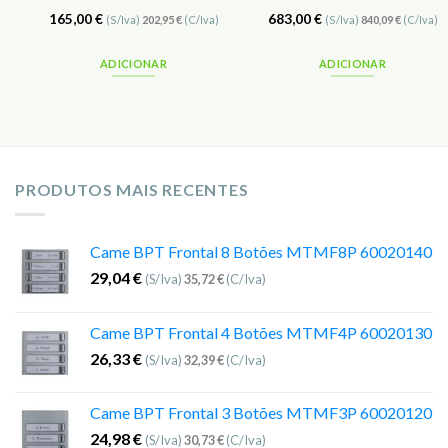
165,00
€
683,00
€
(S/Iva)
202,95
€
(C/Iva)
(S/Iva)
840,09
€
(C/Iva)
ADICIONAR
ADICIONAR
PRODUTOS MAIS RECENTES
Came BPT Frontal 8 Botões MTMF8P 60020140
29,04
€
(S/Iva)
35,72
€
(C/Iva)
Came BPT Frontal 4 Botões MTMF4P 60020130
26,33
€
(S/Iva)
32,39
€
(C/Iva)
Came BPT Frontal 3 Botões MTMF3P 60020120
24,98
€
(S/Iva)
30,73
€
(C/Iva)