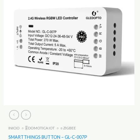
INICIO
○
🎚️ DOMOTICA IOT
○
○ ZIGBEE
SMARTTHINGS BUTTON – GL-C-007P