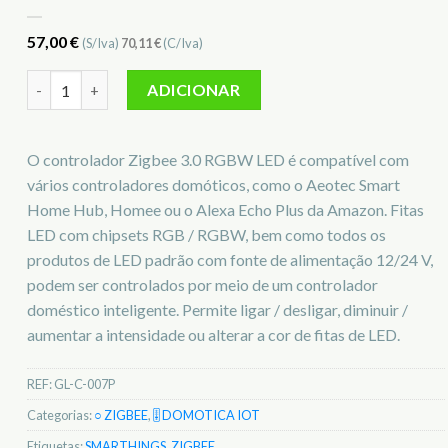
57,00
€
(S/Iva)
70,11
€
(C/Iva)
Quantidade de SmartThings Button - GL-C-007P
ADICIONAR
O controlador Zigbee 3.0 RGBW LED é compatível com
vários controladores domóticos, como o Aeotec Smart
Home Hub, Homee ou o Alexa Echo Plus da Amazon. Fitas
LED com chipsets RGB / RGBW, bem como todos os
produtos de LED padrão com fonte de alimentação 12/24 V,
podem ser controlados por meio de um controlador
doméstico inteligente. Permite ligar / desligar, diminuir /
aumentar a intensidade ou alterar a cor de fitas de LED.
REF:
GL-C-007P
Categorias:
○ ZIGBEE
,
🎚️ DOMOTICA IOT
Etiquetas:
SMARTHINGS
,
ZIGBEE