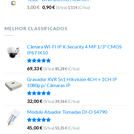
1,00
€
0,90
€
(S/Iva)
1,11
€
(C/Iva)
MELHOR CLASSIFICADOS
Câmara WI-FI IP X-Security 4 MP 1/3" CMOS
IP67 IK10
Avaliação
69,33
€
(S/Iva)
85,28
€
(C/Iva)
5.00
de 5
Gravador XVR 5n1 Hikvision 4CH + 1CH IP
1080p p/ Câmaras IP
Avaliação
32,00
€
(S/Iva)
39,36
€
(C/Iva)
5.00
de 5
Módulo Atuador Tomadas DI-O 54790
Avaliação
45,00
€
(S/Iva)
55,35
€
(C/Iva)
5.00
de 5