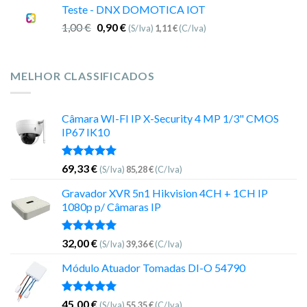
Teste - DNX DOMOTICA IOT
1,00
€
0,90
€
(S/Iva)
1,11
€
(C/Iva)
MELHOR CLASSIFICADOS
Câmara WI-FI IP X-Security 4 MP 1/3" CMOS
IP67 IK10
Avaliação
69,33
€
(S/Iva)
85,28
€
(C/Iva)
5.00
de 5
Gravador XVR 5n1 Hikvision 4CH + 1CH IP
1080p p/ Câmaras IP
Avaliação
32,00
€
(S/Iva)
39,36
€
(C/Iva)
5.00
de 5
Módulo Atuador Tomadas DI-O 54790
Avaliação
45,00
€
(S/Iva)
55,35
€
(C/Iva)