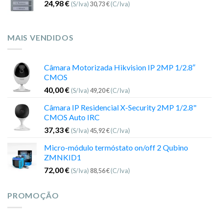
24,98
€
(S/Iva)
30,73
€
(C/Iva)
MAIS VENDIDOS
Câmara Motorizada Hikvision IP 2MP 1/2.8″
CMOS
40,00
€
(S/Iva)
49,20
€
(C/Iva)
Câmara IP Residencial X-Security 2MP 1/2.8"
CMOS Auto IRC
37,33
€
(S/Iva)
45,92
€
(C/Iva)
Micro-módulo termóstato on/off 2 Qubino
ZMNKID1
72,00
€
(S/Iva)
88,56
€
(C/Iva)
PROMOÇÃO