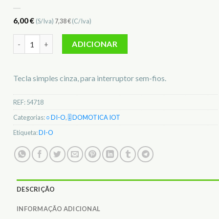
6,00
€
(S/Iva)
7,38
€
(C/Iva)
Quantidade de Tecla Simples Cinza DI-O 54718
ADICIONAR
Tecla simples cinza, para interruptor sem-fios.
REF:
54718
Categorias:
○ DI-O
,
🎚️ DOMOTICA IOT
Etiqueta:
DI-O
DESCRIÇÃO
INFORMAÇÃO ADICIONAL