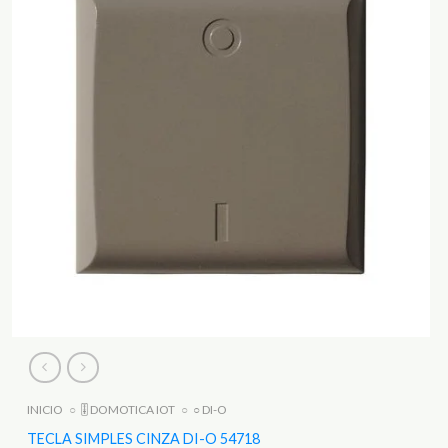
INICIO
○
🎚️ DOMOTICA IOT
○
○ DI-O
TECLA SIMPLES CINZA DI-O 54718