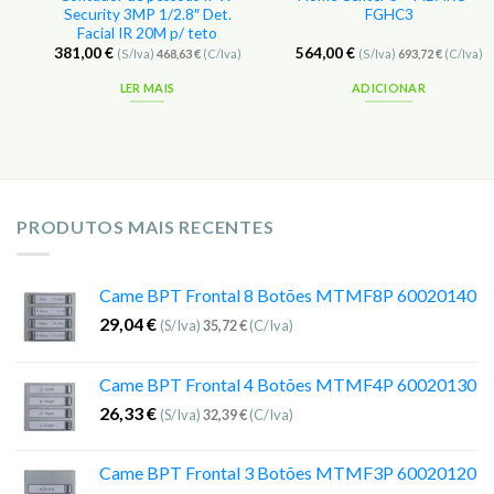
Security 3MP 1/2.8″ Det.
FGHC3
Facial IR 20M p/ teto
381,00
€
564,00
€
(S/Iva)
468,63
€
(C/Iva)
(S/Iva)
693,72
€
(C/Iva)
LER MAIS
ADICIONAR
PRODUTOS MAIS RECENTES
Came BPT Frontal 8 Botões MTMF8P 60020140
29,04
€
(S/Iva)
35,72
€
(C/Iva)
Came BPT Frontal 4 Botões MTMF4P 60020130
26,33
€
(S/Iva)
32,39
€
(C/Iva)
Came BPT Frontal 3 Botões MTMF3P 60020120