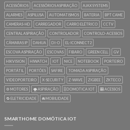
ACESSÓRIOS
ACESSÓRIOS ASPIRAÇÃO
AJAX SYSTEMS
ALARMES
ASPILUSA
AUTOMATISMOS
BATERIA
BPT CAME
CAMERAS-HD
CARREGADOR
CARRO ELÉTRICO
CCTV
CENTRAL ASPIRAÇÃO
CONTROLADOR
CONTROLO-ACESSOS
CÂMARAS IP
DAHUA
DI-O
EL-ICONNECT2
ESCOVA ASPIRAÇÃO
ESCOVAS
FIBARO
GREEN CELL
GV
HIKVISION
HIWATCH
IOT
NICE
NOTEBOOK
PORTEIRO
PORTÁTIL
PORTÕES
SAFIRE
TOMADA ASPIRAÇÃO
VIDEOPORTEIRO
X-SECURITY
Z-WAVE
ZIGBEE
ZKTECO
⚙️ MOTORES
🌪️ ASPIRAÇÃO
🎚️ DOMOTICA IOT
🎛️ ACESSOS
🔁 ELETRICIDADE
🚘 MOBILIDADE
SMARTHOME DOMÓTICA IOT