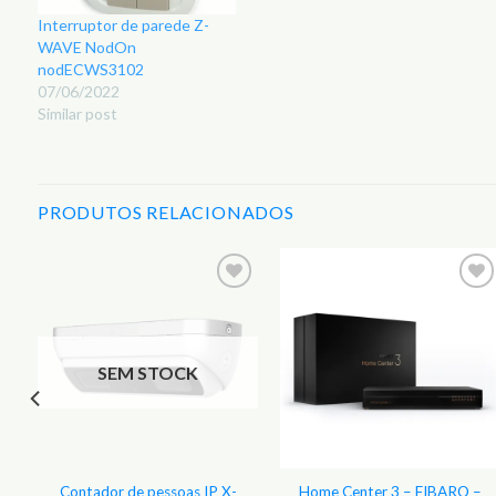
Interruptor de parede Z-
WAVE NodOn
nodECWS3102
07/06/2022
Similar post
PRODUTOS RELACIONADOS
r
Adicionar
Adicionar
aos
aos
s
Favoritos
Favoritos
SEM STOCK
Contador de pessoas IP X-
Home Center 3 – FIBARO –