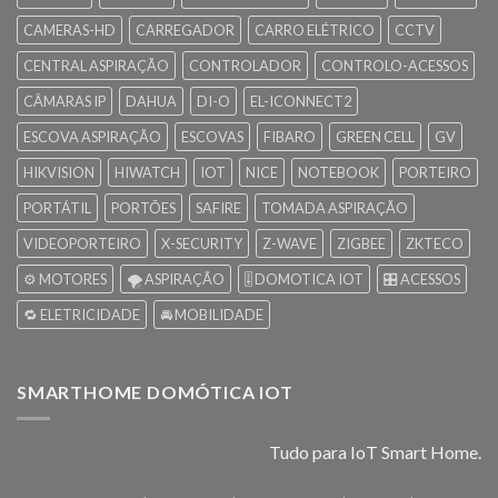
CAMERAS-HD
CARREGADOR
CARRO ELÉTRICO
CCTV
CENTRAL ASPIRAÇÃO
CONTROLADOR
CONTROLO-ACESSOS
CÂMARAS IP
DAHUA
DI-O
EL-ICONNECT2
ESCOVA ASPIRAÇÃO
ESCOVAS
FIBARO
GREEN CELL
GV
HIKVISION
HIWATCH
IOT
NICE
NOTEBOOK
PORTEIRO
PORTÁTIL
PORTÕES
SAFIRE
TOMADA ASPIRAÇÃO
VIDEOPORTEIRO
X-SECURITY
Z-WAVE
ZIGBEE
ZKTECO
⚙️ MOTORES
🌪️ ASPIRAÇÃO
🎚️ DOMOTICA IOT
🎛️ ACESSOS
🔁 ELETRICIDADE
🚘 MOBILIDADE
SMARTHOME DOMÓTICA IOT
Tudo para IoT Smart Home.