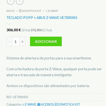
INICIO
○
🎚️ DOMOTICA IOT
○
○ Z-WAVE
TECLADO POPP + ABUS Z-WAVE UE700045S
306,00
€
(S/Iva)
376,38
€
(C/Iva)
Quantidade de Teclado POPP + ABUS Z-WAVE UE700045S
ADICIONAR
Sistema de abertura de portas para a sua smarthome.
Com a fechadura de porta Z-Wave, qualquer porta pode ser
aberta e trancada de maneira inteligente.
Ambos os dispositivos são alimentados por bateria.
REF:
UE700045S
Categorias:
○ Z-WAVE
,
🎛️ ACESSOS
,
🎚️ DOMOTICA IOT