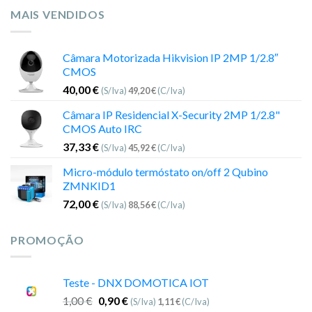
MAIS VENDIDOS
Câmara Motorizada Hikvision IP 2MP 1/2.8″
CMOS
40,00
€
(S/Iva)
49,20
€
(C/Iva)
Câmara IP Residencial X-Security 2MP 1/2.8"
CMOS Auto IRC
37,33
€
(S/Iva)
45,92
€
(C/Iva)
Micro-módulo termóstato on/off 2 Qubino
ZMNKID1
72,00
€
(S/Iva)
88,56
€
(C/Iva)
PROMOÇÃO
Teste - DNX DOMOTICA IOT
1,00
€
0,90
€
(S/Iva)
1,11
€
(C/Iva)