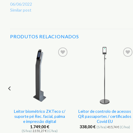
06/06/2022
Similar post
PRODUTOS RELACIONADOS
r
Adicionar
Adicionar
aos
aos
s
Favoritos
Favoritos
e
Leitor biométrico ZKTeco c/
Leitor de controlo de acessos
suporte pé Rec. facial, palma
QR passaportes / certificados
e impressão digital
Covid EU
1.749,00
€
338,00
€
(S/Iva)
415,74
€
(C/Iva)
(S/Iva)
2.151,27
€
(C/Iva)