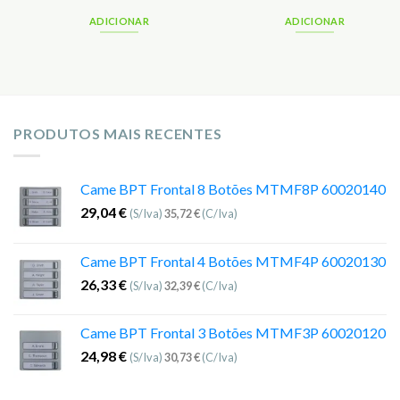
ADICIONAR
ADICIONAR
PRODUTOS MAIS RECENTES
Came BPT Frontal 8 Botões MTMF8P 60020140
29,04
€
(S/Iva)
35,72
€
(C/Iva)
Came BPT Frontal 4 Botões MTMF4P 60020130
26,33
€
(S/Iva)
32,39
€
(C/Iva)
Came BPT Frontal 3 Botões MTMF3P 60020120
24,98
€
(S/Iva)
30,73
€
(C/Iva)