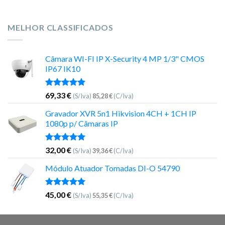
MELHOR CLASSIFICADOS
Câmara WI-FI IP X-Security 4 MP 1/3" CMOS
IP67 IK10
Avaliação
69,33
€
(S/Iva)
85,28
€
(C/Iva)
5.00
de 5
Gravador XVR 5n1 Hikvision 4CH + 1CH IP
1080p p/ Câmaras IP
Avaliação
32,00
€
(S/Iva)
39,36
€
(C/Iva)
5.00
de 5
Módulo Atuador Tomadas DI-O 54790
Avaliação
45,00
€
(S/Iva)
55,35
€
(C/Iva)
5.00
de 5