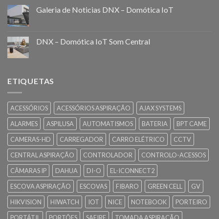
Galeria de Noticias DNX – Domótica IoT
DNX – Domótica IoT Som Central
ETIQUETAS
ACESSÓRIOS
ACESSÓRIOS ASPIRAÇÃO
AJAX SYSTEMS
ALARMES
ASPILUSA
AUTOMATISMOS
BATERIA
BPT CAME
CAMERAS-HD
CARREGADOR
CARRO ELÉTRICO
CCTV
CENTRAL ASPIRAÇÃO
CONTROLADOR
CONTROLO-ACESSOS
CÂMARAS IP
DAHUA
DI-O
EL-ICONNECT2
ESCOVA ASPIRAÇÃO
ESCOVAS
FIBARO
GREEN CELL
GV
HIKVISION
HIWATCH
IOT
NICE
NOTEBOOK
PORTEIRO
PORTÁTIL
PORTÕES
SAFIRE
TOMADA ASPIRAÇÃO