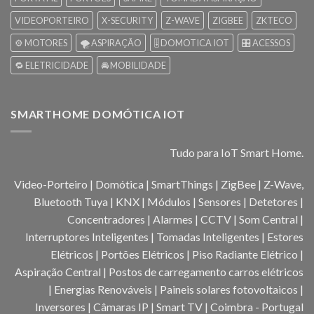
VIDEOPORTEIRO
X-SECURITY
Z-WAVE
ZIGBEE
ZKTECO
⚙️ MOTORES
🌪️ ASPIRAÇÃO
🎚️ DOMOTICA IOT
🎛️ ACESSOS
🔁 ELETRICIDADE
🚘 MOBILIDADE
SMARTHOME DOMÓTICA IOT
Tudo para IoT Smart Home.
Video-Porteiro | Domótica | SmartThings | ZigBee | Z-Wave,
Bluetooth Tuya | KNX | Módulos | Sensores | Detetores |
Concentradores | Alarmes | CCTV | Som Central |
Interruptores Inteligentes | Tomadas Inteligentes | Estores
Elétricos | Portões Elétricos | Piso Radiante Elétrico |
Aspiração Central | Postos de carregamento carros elétricos
| Energias Renováveis | Paineis solares fotovoltaicos |
Inversores | Câmaras IP | Smart TV | Coimbra - Portugal