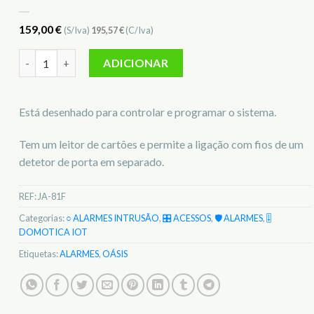
159,00
€
(S/Iva)
195,57
€
(C/Iva)
Quantidade de Teclado sem fios oásis JA-81F
ADICIONAR
Está desenhado para controlar e programar o sistema.
Tem um leitor de cartões e permite a ligação com fios de um
detetor de porta em separado.
REF:
JA-81F
Categorias:
○ ALARMES INTRUSÃO
,
🎛️ ACESSOS
,
🛡️ ALARMES
,
🎚️
DOMOTICA IOT
Etiquetas:
ALARMES
,
OÁSIS