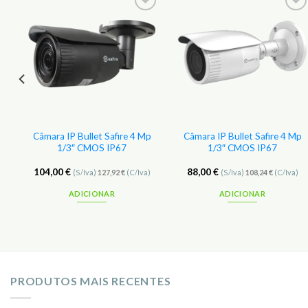
r
Adicionar
Adicionar
aos
aos
s
Favoritos
Favoritos
p
Câmara IP Bullet Safire 4 Mp
Câmara IP Bullet Safire 4 Mp
1/3″ CMOS IP67
1/3″ CMOS IP67
104,00
€
88,00
€
(S/Iva)
127,92
€
(C/Iva)
(S/Iva)
108,24
€
(C/Iva)
ADICIONAR
ADICIONAR
PRODUTOS MAIS RECENTES