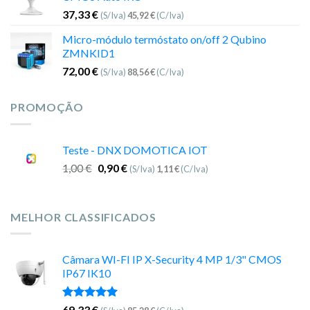
37,33
€
(S/Iva)
45,92
€
(C/Iva)
Micro-módulo termóstato on/off 2 Qubino
ZMNKID1
72,00
€
(S/Iva)
88,56
€
(C/Iva)
PROMOÇÃO
Teste - DNX DOMOTICA IOT
1,00
€
0,90
€
(S/Iva)
1,11
€
(C/Iva)
MELHOR CLASSIFICADOS
Câmara WI-FI IP X-Security 4 MP 1/3" CMOS
IP67 IK10
Avaliação
69,33
€