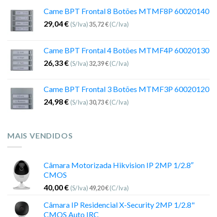
Came BPT Frontal 8 Botões MTMF8P 60020140
29,04
€
(S/Iva)
35,72
€
(C/Iva)
Came BPT Frontal 4 Botões MTMF4P 60020130
26,33
€
(S/Iva)
32,39
€
(C/Iva)
Came BPT Frontal 3 Botões MTMF3P 60020120
24,98
€
(S/Iva)
30,73
€
(C/Iva)
MAIS VENDIDOS
Câmara Motorizada Hikvision IP 2MP 1/2.8″
CMOS
40,00
€
(S/Iva)
49,20
€
(C/Iva)
Câmara IP Residencial X-Security 2MP 1/2.8"
CMOS Auto IRC