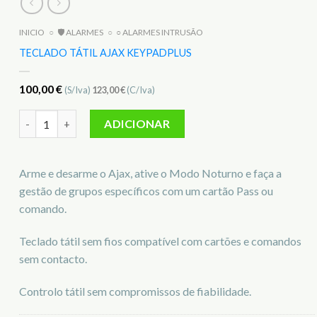
INICIO
○
🛡️ ALARMES
○
○ ALARMES INTRUSÃO
TECLADO TÁTIL AJAX KEYPADPLUS
100,00
€
(S/Iva)
123,00
€
(C/Iva)
Quantidade de Teclado tátil AJAX KeyPadPlus
ADICIONAR
Arme e desarme o Ajax, ative o Modo Noturno e faça a
gestão de grupos específicos com um cartão Pass ou
comando.
Teclado tátil sem fios compatível com cartões e comandos
sem contacto.
Controlo tátil sem compromissos de fiabilidade.