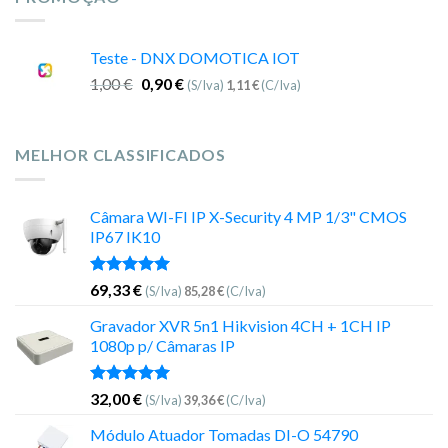
Teste - DNX DOMOTICA IOT
1,00
€
0,90
€
(S/Iva)
1,11
€
(C/Iva)
MELHOR CLASSIFICADOS
Câmara WI-FI IP X-Security 4 MP 1/3" CMOS
IP67 IK10
Avaliação
69,33
€
(S/Iva)
85,28
€
(C/Iva)
5.00
de 5
Gravador XVR 5n1 Hikvision 4CH + 1CH IP
1080p p/ Câmaras IP
Avaliação
32,00
€
(S/Iva)
39,36
€
(C/Iva)
5.00
de 5
Módulo Atuador Tomadas DI-O 54790