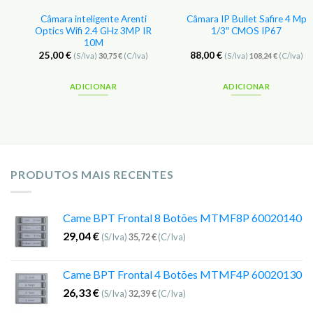
Câmara inteligente Arenti
Câmara IP Bullet Safire 4 Mp
Optics Wifi 2.4 GHz 3MP IR
1/3″ CMOS IP67
10M
25,00
€
88,00
€
(S/Iva)
30,75
€
(C/Iva)
(S/Iva)
108,24
€
(C/Iva)
ADICIONAR
ADICIONAR
PRODUTOS MAIS RECENTES
Came BPT Frontal 8 Botões MTMF8P 60020140
29,04
€
(S/Iva)
35,72
€
(C/Iva)
Came BPT Frontal 4 Botões MTMF4P 60020130
26,33
€
(S/Iva)
32,39
€
(C/Iva)