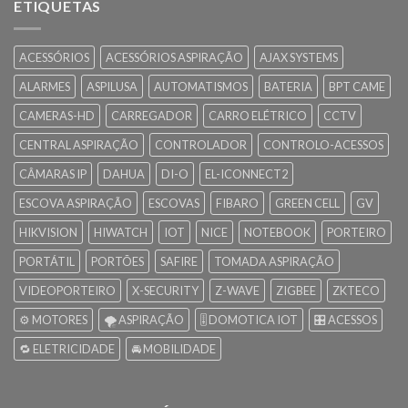
ETIQUETAS
ACESSÓRIOS
ACESSÓRIOS ASPIRAÇÃO
AJAX SYSTEMS
ALARMES
ASPILUSA
AUTOMATISMOS
BATERIA
BPT CAME
CAMERAS-HD
CARREGADOR
CARRO ELÉTRICO
CCTV
CENTRAL ASPIRAÇÃO
CONTROLADOR
CONTROLO-ACESSOS
CÂMARAS IP
DAHUA
DI-O
EL-ICONNECT2
ESCOVA ASPIRAÇÃO
ESCOVAS
FIBARO
GREEN CELL
GV
HIKVISION
HIWATCH
IOT
NICE
NOTEBOOK
PORTEIRO
PORTÁTIL
PORTÕES
SAFIRE
TOMADA ASPIRAÇÃO
VIDEOPORTEIRO
X-SECURITY
Z-WAVE
ZIGBEE
ZKTECO
⚙️ MOTORES
🌪️ ASPIRAÇÃO
🎚️ DOMOTICA IOT
🎛️ ACESSOS
🔁 ELETRICIDADE
🚘 MOBILIDADE