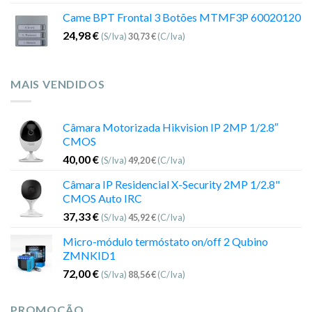
Came BPT Frontal 3 Botões MTMF3P 60020120
24,98
€
(S/Iva)
30,73
€
(C/Iva)
MAIS VENDIDOS
Câmara Motorizada Hikvision IP 2MP 1/2.8″
CMOS
40,00
€
(S/Iva)
49,20
€
(C/Iva)
Câmara IP Residencial X-Security 2MP 1/2.8"
CMOS Auto IRC
37,33
€
(S/Iva)
45,92
€
(C/Iva)
Micro-módulo termóstato on/off 2 Qubino
ZMNKID1
72,00
€
(S/Iva)
88,56
€
(C/Iva)
PROMOÇÃO