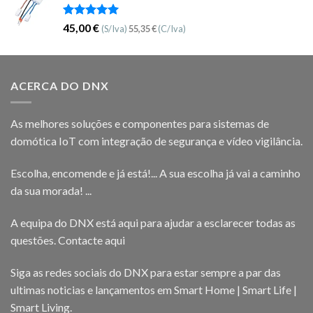
Avaliação
45,00
€
(S/Iva)
55,35
€
(C/Iva)
5.00
de 5
ACERCA DO DNX
As melhores soluções e componentes para sistemas de
domótica IoT com integração de segurança e vídeo vigilância.
Escolha, encomende e já está!... A sua escolha já vai a caminho
da sua morada! ...
A equipa do DNX está aqui para ajudar a esclarecer todas as
questões.
Contacte aqui
Siga as redes sociais do DNX para estar sempre a par das
ultimas noticias e lançamentos em Smart Home | Smart Life |
Smart Living.