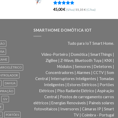
Avaliação
45,00
€
(S/Iva)
55,35
€
(C/Iva)
5.00
de 5
SMARTHOME DOMÓTICA IOT
Tudo para IoT Smart Home.
ÇÃO
USA
Video-Porteiro | Domótica | SmartThings |
CAME
ZigBee | Z-Wave, Bluetooth Tuya | KNX |
Módulos | Sensores | Detetores |
ARRO ELÉTRICO
Concentradores | Alarmes | CCTV | Som
NTROLADOR
Central | Interruptores Inteligentes | Tomadas
DAHUA
Inteligentes | Estores Elétricos | Portões
Elétricos | Piso Radiante Elétrico | Aspiração
SPIRAÇÃO
Central | Postos de carregamento carros
GV
elétricos | Energias Renováveis | Paineis solares
CE
fotovoltaicos | Inversores | Câmaras IP | Smart
TV | Coimbra - Portugal
L
PORTÕES