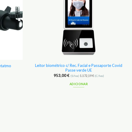
Leitor biométrico c/ Rec. Facial e Passaporte Covid
etatmo
Passe verde UE
953,00
€
(S/Iva)
1.172,19
€
(C/Iva)
ADICIONAR