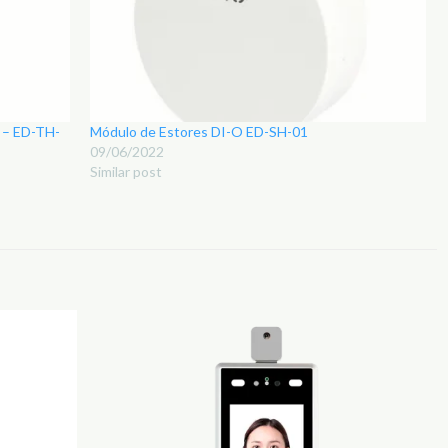
 – ED-TH-
Módulo de Estores DI-O ED-SH-01
09/06/2022
Similar post
Adicionar
Adicionar
aos
aos
Favoritos
Favoritos