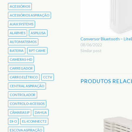
ACESSÓRIOS
ACESSÓRIOS ASPIRAÇÃO
AJAX SYSTEMS
ALARMES
ASPILUSA
Conversor Bluetooth – Lite
AUTOMATISMOS
08/06/2022
Similar post
BATERIA
BPT CAME
CAMERAS-HD
CARREGADOR
CARRO ELÉTRICO
CCTV
PRODUTOS RELAC
CENTRAL ASPIRAÇÃO
CONTROLADOR
CONTROLO-ACESSOS
Adicionar
aos
CÂMARAS IP
DAHUA
Favoritos
DI-O
EL-ICONNECT2
ESCOVA ASPIRAÇÃO