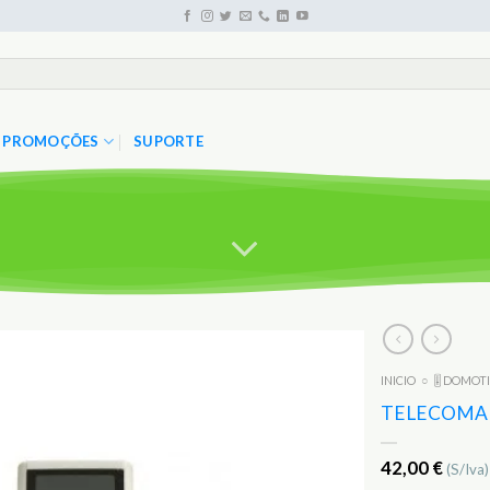
PROMOÇÕES
SUPORTE
INICIO
○
🎚️ DOMOT
Adicionar
aos
TELECOMAN
Favoritos
42,00
€
(S/Iva