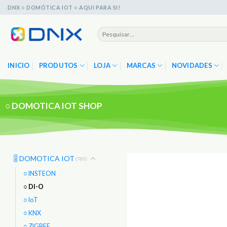
Skip
DNX ○ DOMÓTICA IOT ○ AQUI PARA SI!
to
content
Pesquisar
por:
INICIO
PRODUTOS
LOJA
MARCAS
NOVIDADES
○
DOMOTICA IOT SHOP
🎚️ DOMOTICA IOT
(780)
○ INSTEON
○ DI-O
○ IoT
○ KNX
○ ZIGBEE