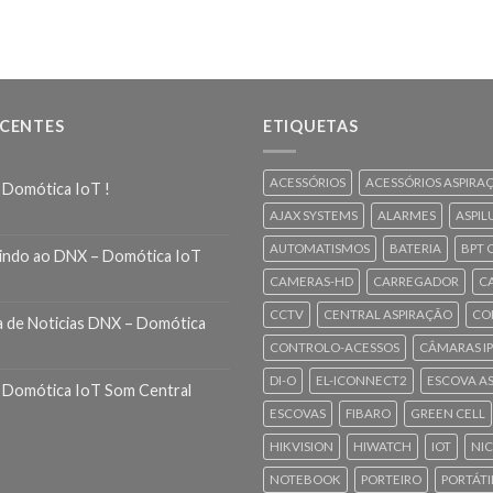
ECENTES
ETIQUETAS
ACESSÓRIOS
ACESSÓRIOS ASPIRA
 Domótica IoT !
AJAX SYSTEMS
ALARMES
ASPIL
AUTOMATISMOS
BATERIA
BPT 
indo ao DNX – Domótica IoT
CAMERAS-HD
CARREGADOR
C
CCTV
CENTRAL ASPIRAÇÃO
CO
a de Noticias DNX – Domótica
CONTROLO-ACESSOS
CÂMARAS IP
DI-O
EL-ICONNECT2
ESCOVA A
 Domótica IoT Som Central
ESCOVAS
FIBARO
GREEN CELL
HIKVISION
HIWATCH
IOT
NI
NOTEBOOK
PORTEIRO
PORTÁTI