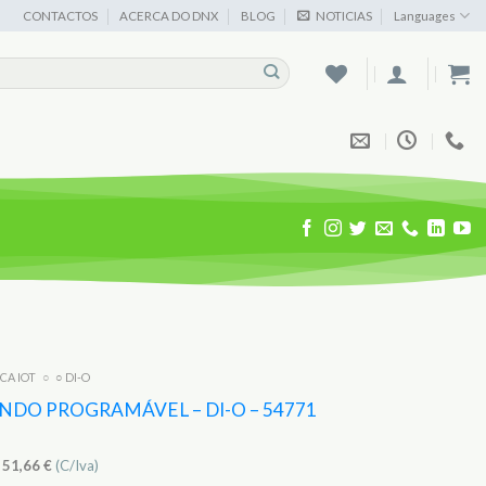
CONTACTOS
ACERCA DO DNX
BLOG
NOTICIAS
Languages
ICA IOT
○
○ DI-O
DO PROGRAMÁVEL – DI-O – 54771
)
51,66
€
(C/Iva)