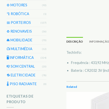
⚙️ MOTORES
(92)
🦿 ROBÓTICA
(1)
📅 PORTEIROS
(137)
♻️ RENOVAVEIS
(36)
🚘 MOBILIDADE
(70)
DESCRIÇÃO
INFORMAÇÃO
📺 MULTIMÉDIA
(12)
TechInfo:
🖥️ INFORMÁTICA
(324)
Frequência : 433,92 MHz
🎼 SOM CENTRAL
(20)
Bateria : CR2032 3V (incl
🔁 ELETRICIDADE
(78)
🌡 PISO RADIANTE
(0)
Related
ETIQUETAS DE
PRODUTO