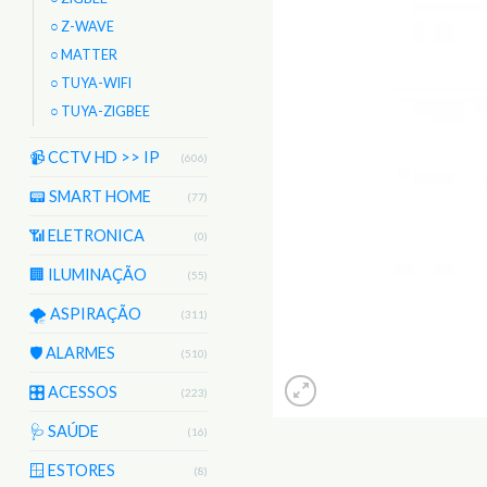
○ Z-WAVE
○ MATTER
○ TUYA-WIFI
○ TUYA-ZIGBEE
📹 CCTV HD >> IP
(606)
📟 SMART HOME
(77)
📶 ELETRONICA
(0)
🏢 ILUMINAÇÃO
(55)
🌪️ ASPIRAÇÃO
(311)
🛡️ ALARMES
(510)
🎛️ ACESSOS
(223)
🩺 SAÚDE
(16)
🪟 ESTORES
(8)