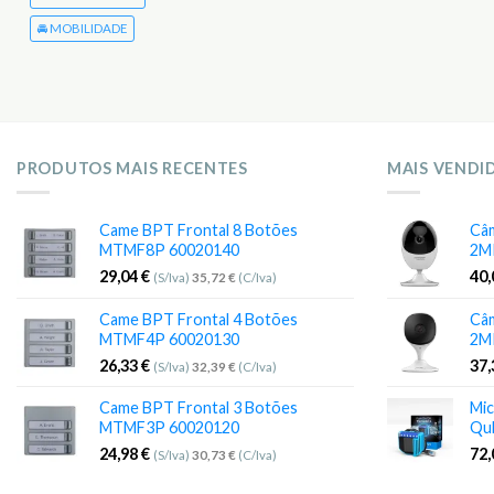
🚘 MOBILIDADE
PRODUTOS MAIS RECENTES
MAIS VENDI
Came BPT Frontal 8 Botões
Câm
MTMF8P 60020140
2M
29,04
€
40
(S/Iva)
35,72
€
(C/Iva)
Came BPT Frontal 4 Botões
Câm
MTMF4P 60020130
2M
26,33
€
37
(S/Iva)
32,39
€
(C/Iva)
Came BPT Frontal 3 Botões
Mic
MTMF3P 60020120
Qu
24,98
€
72
(S/Iva)
30,73
€
(C/Iva)