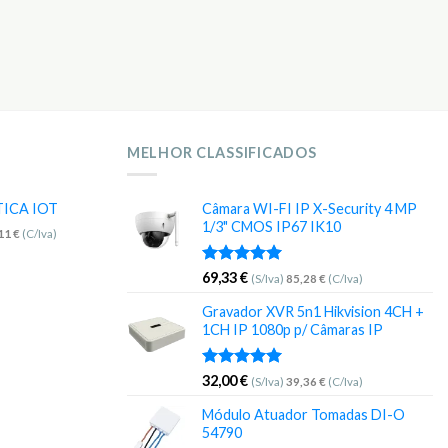
MELHOR CLASSIFICADOS
TICA IOT
Câmara WI-FI IP X-Security 4 MP
1/3" CMOS IP67 IK10
,11
€
(C/Iva)
Avaliação
69,33
€
(S/Iva)
85,28
€
(C/Iva)
5.00
de 5
Gravador XVR 5n1 Hikvision 4CH +
1CH IP 1080p p/ Câmaras IP
Avaliação
32,00
€
(S/Iva)
39,36
€
(C/Iva)
5.00
de 5
Módulo Atuador Tomadas DI-O
54790