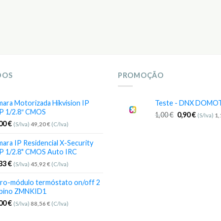
DOS
PROMOÇÃO
ara Motorizada Hikvision IP
Teste - DNX DOMO
P 1/2.8″ CMOS
1,00
€
0,90
€
(S/Iva)
1
,00
€
(S/Iva)
49,20
€
(C/Iva)
ara IP Residencial X-Security
P 1/2.8" CMOS Auto IRC
,33
€
(S/Iva)
45,92
€
(C/Iva)
ro-módulo termóstato on/off 2
bino ZMNKID1
,00
€
(S/Iva)
88,56
€
(C/Iva)