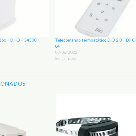
Box – DI-O – 54500
Telecomando termostático DiO 2.0 – DI-O
04
08/06/2022
Similar post
IONADOS
Adicionar
aos
Favoritos