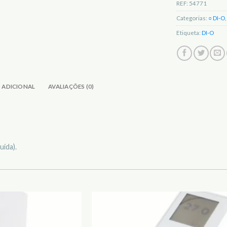
REF:
54771
Categorias:
○ DI-O
,
Etiqueta:
DI-O
 ADICIONAL
AVALIAÇÕES (0)
uída).