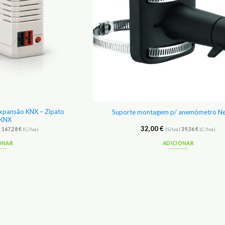
xpansão KNX – Zipato
Suporte montagem p/ anemómetro N
KNX
32,00
€
)
167,28
€
(C/Iva)
(S/Iva)
39,36
€
(C/Iva)
ONAR
ADICIONAR