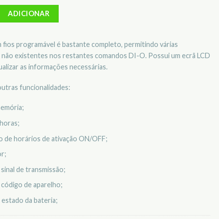
Telecomando Programável - DI-O - 54771
ADICIONAR
fios programável é bastante completo, permitindo várias
s não existentes nos restantes comandos DI-O. Possui um ecrã LCD
ualizar as informações necessárias.
utras funcionalidades:
memória;
 horas;
 de horários de ativação ON/OFF;
r;
 sinal de transmissão;
 código de aparelho;
 estado da bateria;