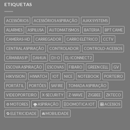
ETIQUETAS
ACESSÓRIOS
ACESSÓRIOS ASPIRAÇÃO
AJAX SYSTEMS
ALARMES
ASPILUSA
AUTOMATISMOS
BATERIA
BPT CAME
CAMERAS-HD
CARREGADOR
CARRO ELÉTRICO
CCTV
CENTRAL ASPIRAÇÃO
CONTROLADOR
CONTROLO-ACESSOS
CÂMARAS IP
DAHUA
DI-O
EL-ICONNECT2
ESCOVA ASPIRAÇÃO
ESCOVAS
FIBARO
GREEN CELL
GV
HIKVISION
HIWATCH
IOT
NICE
NOTEBOOK
PORTEIRO
PORTÁTIL
PORTÕES
SAFIRE
TOMADA ASPIRAÇÃO
VIDEOPORTEIRO
X-SECURITY
Z-WAVE
ZIGBEE
ZKTECO
⚙️ MOTORES
🌪️ ASPIRAÇÃO
🎚️ DOMOTICA IOT
🎛️ ACESSOS
🔁 ELETRICIDADE
🚘 MOBILIDADE