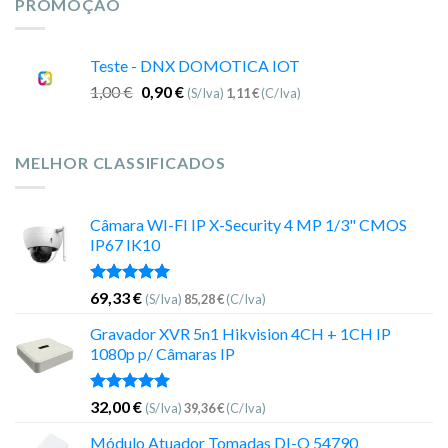
PROMOÇÃO
Teste - DNX DOMOTICA IOT
1,00
€
0,90
€
(S/Iva)
1,11
€
(C/Iva)
MELHOR CLASSIFICADOS
Câmara WI-FI IP X-Security 4 MP 1/3" CMOS
IP67 IK10
Avaliação
69,33
€
(S/Iva)
85,28
€
(C/Iva)
5.00
de 5
Gravador XVR 5n1 Hikvision 4CH + 1CH IP
1080p p/ Câmaras IP
Avaliação
32,00
€
(S/Iva)
39,36
€
(C/Iva)
5.00
de 5
Módulo Atuador Tomadas DI-O 54790