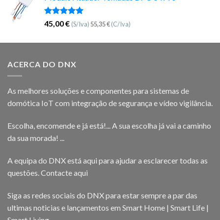
Avaliação
45,00
€
(S/Iva)
55,35
€
(C/Iva)
5.00
de 5
ACERCA DO DNX
As melhores soluções e componentes para sistemas de
domótica IoT com integração de segurança e vídeo vigilância.
Escolha, encomende e já está!... A sua escolha já vai a caminho
da sua morada! ...
A equipa do DNX está aqui para ajudar a esclarecer todas as
questões.
Contacte aqui
Siga as redes sociais do DNX para estar sempre a par das
ultimas noticias e lançamentos em Smart Home | Smart Life |
Smart Living.