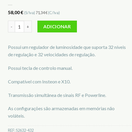
58,00
€
(S/Iva)
71,34
€
(C/Iva)
Quantidade de Tomada Dimmer Insteon S2632-432
ADICIONAR
Possui um regulador de luminosidade que suporta 32 níveis
de regulação e 32 velocidades de regulação.
Possui tecla de controlo manual.
Compatível com Insteon e X10.
Transmissão simultânea de sinais RF e Powerline.
As configurações são armazenadas em memórias não
voláteis.
REF:
S2632-432