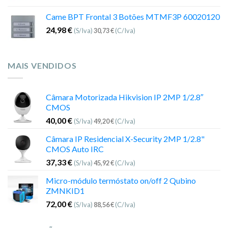
Came BPT Frontal 3 Botões MTMF3P 60020120
24,98
€
(S/Iva)
30,73
€
(C/Iva)
MAIS VENDIDOS
Câmara Motorizada Hikvision IP 2MP 1/2.8″
CMOS
40,00
€
(S/Iva)
49,20
€
(C/Iva)
Câmara IP Residencial X-Security 2MP 1/2.8"
CMOS Auto IRC
37,33
€
(S/Iva)
45,92
€
(C/Iva)
Micro-módulo termóstato on/off 2 Qubino
ZMNKID1
72,00
€
(S/Iva)
88,56
€
(C/Iva)