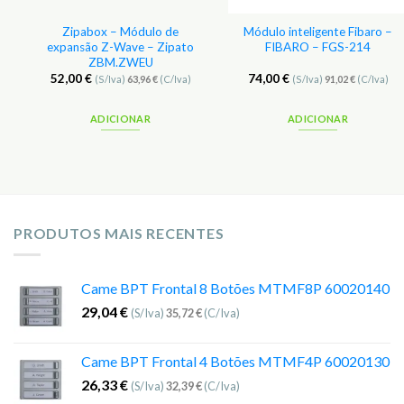
1
Zipabox – Módulo de
Módulo inteligente Fibaro –
expansão Z-Wave – Zipato
FIBARO – FGS-214
ZBM.ZWEU
52,00
€
74,00
€
(S/Iva)
63,96
€
(C/Iva)
(S/Iva)
91,02
€
(C/Iva)
ADICIONAR
ADICIONAR
PRODUTOS MAIS RECENTES
Came BPT Frontal 8 Botões MTMF8P 60020140
29,04
€
(S/Iva)
35,72
€
(C/Iva)
Came BPT Frontal 4 Botões MTMF4P 60020130
26,33
€
(S/Iva)
32,39
€
(C/Iva)