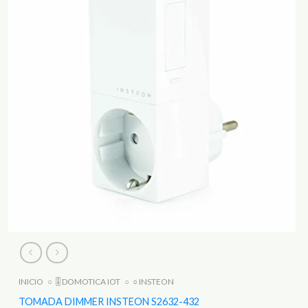
INICIO
○
🎚️ DOMOTICA IOT
○
○ INSTEON
TOMADA DIMMER INSTEON S2632-432