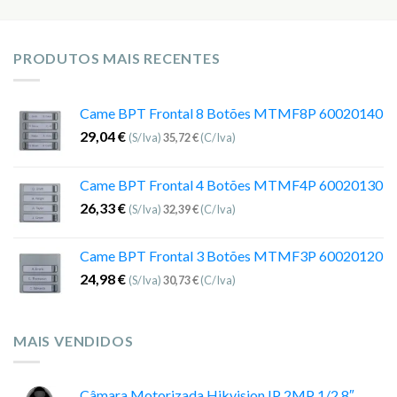
PRODUTOS MAIS RECENTES
Came BPT Frontal 8 Botões MTMF8P 60020140
29,04
€
(S/Iva)
35,72
€
(C/Iva)
Came BPT Frontal 4 Botões MTMF4P 60020130
26,33
€
(S/Iva)
32,39
€
(C/Iva)
Came BPT Frontal 3 Botões MTMF3P 60020120
24,98
€
(S/Iva)
30,73
€
(C/Iva)
MAIS VENDIDOS
Câmara Motorizada Hikvision IP 2MP 1/2.8″