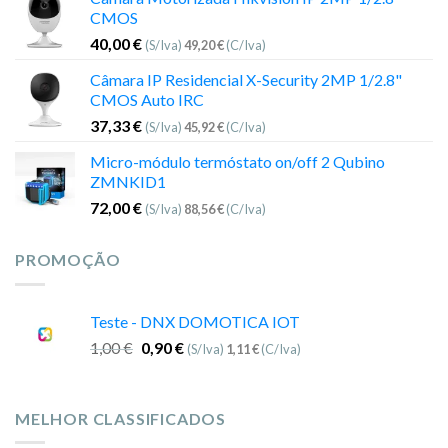
CMOS
40,00
€
(S/Iva)
49,20
€
(C/Iva)
Câmara IP Residencial X-Security 2MP 1/2.8"
CMOS Auto IRC
37,33
€
(S/Iva)
45,92
€
(C/Iva)
Micro-módulo termóstato on/off 2 Qubino
ZMNKID1
72,00
€
(S/Iva)
88,56
€
(C/Iva)
PROMOÇÃO
Teste - DNX DOMOTICA IOT
1,00
€
0,90
€
(S/Iva)
1,11
€
(C/Iva)
MELHOR CLASSIFICADOS