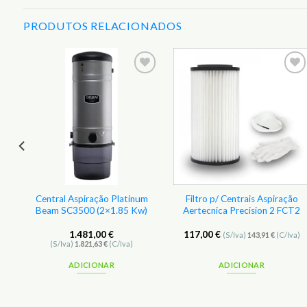
PRODUTOS RELACIONADOS
r
Adicionar
Adicionar
aos
aos
s
Favoritos
Favoritos
Central Aspiração Platinum
Filtro p/ Centrais Aspiração
Beam SC3500 (2×1.85 Kw)
Aertecnica Precision 2 FCT2
1.481,00
€
117,00
€
(S/Iva)
143,91
€
(C/Iva)
(S/Iva)
1.821,63
€
(C/Iva)
ADICIONAR
ADICIONAR