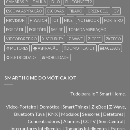
CÂMARAS IP
DAHUA
DI-O
EL-ICONNECT2
ESCOVA ASPIRAÇÃO
ESCOVAS
FIBARO
GREEN CELL
GV
HIKVISION
HIWATCH
IOT
NICE
NOTEBOOK
PORTEIRO
PORTÁTIL
PORTÕES
SAFIRE
TOMADA ASPIRAÇÃO
VIDEOPORTEIRO
X-SECURITY
Z-WAVE
ZIGBEE
ZKTECO
⚙️ MOTORES
🌪️ ASPIRAÇÃO
🎚️ DOMOTICA IOT
🎛️ ACESSOS
🔁 ELETRICIDADE
🚘 MOBILIDADE
SMARTHOME DOMÓTICA IOT
Tudo para IoT Smart Home.
Video-Porteiro | Domótica | SmartThings | ZigBee | Z-Wave,
Bluetooth Tuya | KNX | Módulos | Sensores | Detetores |
Concentradores | Alarmes | CCTV | Som Central |
Interruptores Inteligentes | Tomadas Inteligentes | Estores