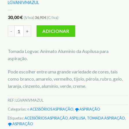
LGVANIVMAZUL
30,00
€
(S/Iva)
36,90
€
(C/Iva)
Quantidade de Tomada Logvac Animato Azul p/ aspiração A
ADICIONAR
Tomada Logvac Animato Alumínio da Aspilusa para
aspiração.
Pode escolher entre uma grande variedade de cores, tais
como branco, amarelo, vermelho, tijolo, pérola, rubro, gelo,
laranja, cinzento, alumínio, verde, creme.
REF:
LGVANIVMAZUL
Categorias:
○ ACESSÓRIOS ASPIRAÇÃO
,
🌪️ ASPIRAÇÃO
Etiquetas:
ACESSÓRIOS ASPIRAÇÃO
,
ASPILUSA
,
TOMADA ASPIRAÇÃO
,
🌪️ ASPIRAÇÃO