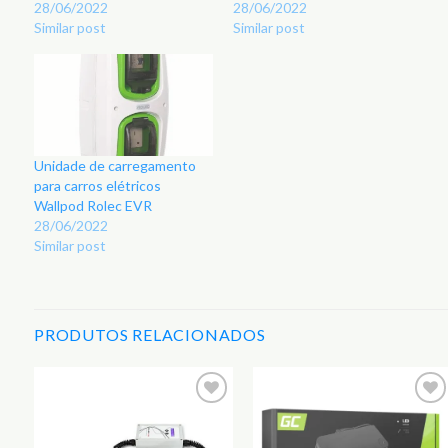
28/06/2022
28/06/2022
Similar post
Similar post
Unidade de carregamento
para carros elétricos
Wallpod Rolec EVR
28/06/2022
Similar post
PRODUTOS RELACIONADOS
r
Adicionar
Adicionar
aos
aos
s
Favoritos
Favoritos