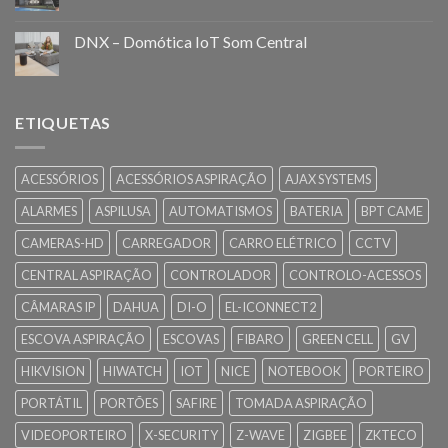
DNX – Domótica IoT Som Central
ETIQUETAS
ACESSÓRIOS
ACESSÓRIOS ASPIRAÇÃO
AJAX SYSTEMS
ALARMES
ASPILUSA
AUTOMATISMOS
BATERIA
BPT CAME
CAMERAS-HD
CARREGADOR
CARRO ELÉTRICO
CCTV
CENTRAL ASPIRAÇÃO
CONTROLADOR
CONTROLO-ACESSOS
CÂMARAS IP
DAHUA
DI-O
EL-ICONNECT2
ESCOVA ASPIRAÇÃO
ESCOVAS
FIBARO
GREEN CELL
GV
HIKVISION
HIWATCH
IOT
NICE
NOTEBOOK
PORTEIRO
PORTÁTIL
PORTÕES
SAFIRE
TOMADA ASPIRAÇÃO
VIDEOPORTEIRO
X-SECURITY
Z-WAVE
ZIGBEE
ZKTECO