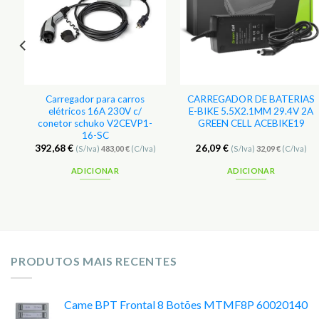
Carregador para carros
CARREGADOR DE BATERIAS
elétricos 16A 230V c/
E-BIKE 5.5X2.1MM 29.4V 2A
conetor schuko V2CEVP1-
GREEN CELL ACEBIKE19
16-SC
392,68
€
26,09
€
(S/Iva)
483,00
€
(C/Iva)
(S/Iva)
32,09
€
(C/Iva)
ADICIONAR
ADICIONAR
PRODUTOS MAIS RECENTES
Came BPT Frontal 8 Botões MTMF8P 60020140