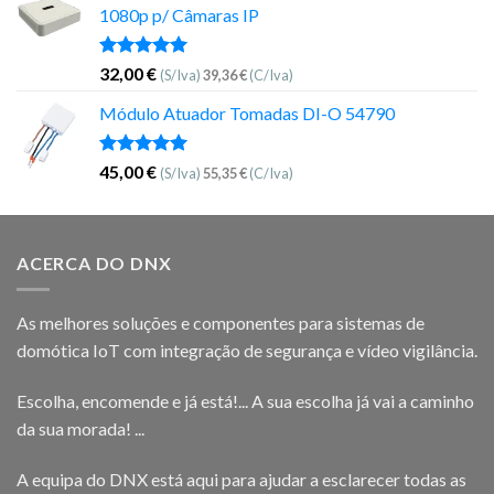
1080p p/ Câmaras IP
Avaliação
32,00
€
(S/Iva)
39,36
€
(C/Iva)
5.00
de 5
Módulo Atuador Tomadas DI-O 54790
Avaliação
45,00
€
(S/Iva)
55,35
€
(C/Iva)
5.00
de 5
ACERCA DO DNX
As melhores soluções e componentes para sistemas de
domótica IoT com integração de segurança e vídeo vigilância.
Escolha, encomende e já está!... A sua escolha já vai a caminho
da sua morada! ...
A equipa do DNX está aqui para ajudar a esclarecer todas as