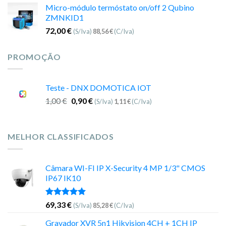
Micro-módulo termóstato on/off 2 Qubino
ZMNKID1
72,00
€
(S/Iva)
88,56
€
(C/Iva)
PROMOÇÃO
Teste - DNX DOMOTICA IOT
1,00
€
0,90
€
(S/Iva)
1,11
€
(C/Iva)
MELHOR CLASSIFICADOS
Câmara WI-FI IP X-Security 4 MP 1/3" CMOS
IP67 IK10
Avaliação
69,33
€
(S/Iva)
85,28
€
(C/Iva)
5.00
de 5
Gravador XVR 5n1 Hikvision 4CH + 1CH IP