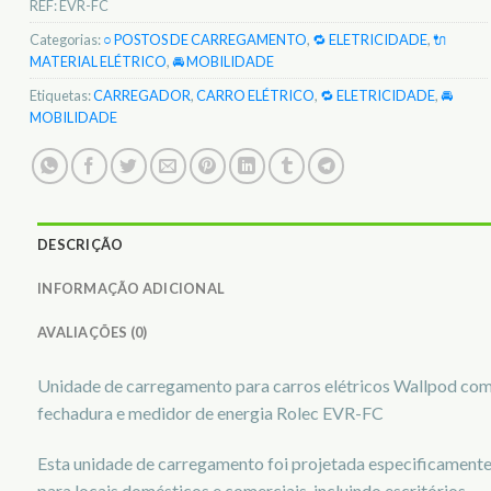
REF:
EVR-FC
Categorias:
○ POSTOS DE CARREGAMENTO
,
🔁 ELETRICIDADE
,
🔌
MATERIAL ELÉTRICO
,
🚘 MOBILIDADE
Etiquetas:
CARREGADOR
,
CARRO ELÉTRICO
,
🔁 ELETRICIDADE
,
🚘
MOBILIDADE
DESCRIÇÃO
INFORMAÇÃO ADICIONAL
AVALIAÇÕES (0)
Unidade de carregamento para carros elétricos Wallpod co
fechadura e medidor de energia Rolec EVR-FC
Esta unidade de carregamento foi projetada especificament
para locais domésticos e comerciais, incluindo escritórios,