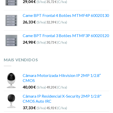
29,04
€
(S/Iva)
35,72
€
(C/Iva)
Came BPT Frontal 4 Botões MTMF4P 60020130
26,33
€
(S/Iva)
32,39
€
(C/Iva)
Came BPT Frontal 3 Botões MTMF3P 60020120
24,98
€
(S/Iva)
30,73
€
(C/Iva)
MAIS VENDIDOS
Câmara Motorizada Hikvision IP 2MP 1/2.8″
CMOS
40,00
€
(S/Iva)
49,20
€
(C/Iva)
Câmara IP Residencial X-Security 2MP 1/2.8"
CMOS Auto IRC
37,33
€
(S/Iva)
45,92
€
(C/Iva)