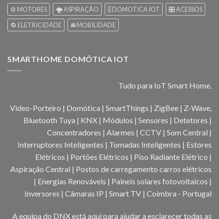
⚙️ MOTORES
🌪️ ASPIRAÇÃO
🎚️ DOMOTICA IOT
🎛️ ACESSOS
🔁 ELETRICIDADE
🚘 MOBILIDADE
SMARTHOME DOMÓTICA IOT
Tudo para IoT Smart Home.
Video-Porteiro | Domótica | SmartThings | ZigBee | Z-Wave,
Bluetooth Tuya | KNX | Módulos | Sensores | Detetores |
Concentradores | Alarmes | CCTV | Som Central |
Interruptores Inteligentes | Tomadas Inteligentes | Estores
Elétricos | Portões Elétricos | Piso Radiante Elétrico |
Aspiração Central | Postos de carregamento carros elétricos
| Energias Renováveis | Paineis solares fotovoltaicos |
Inversores | Câmaras IP | Smart TV | Coimbra - Portugal
A equipa do DNX está aqui para ajudar a esclarecer todas as