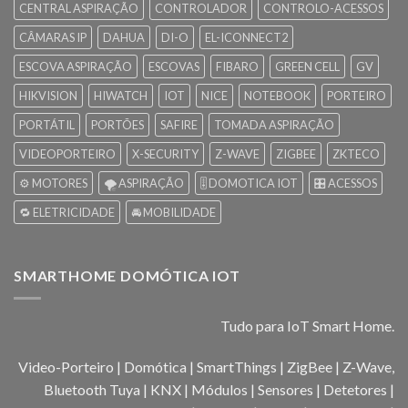
CENTRAL ASPIRAÇÃO
CONTROLADOR
CONTROLO-ACESSOS
CÂMARAS IP
DAHUA
DI-O
EL-ICONNECT2
ESCOVA ASPIRAÇÃO
ESCOVAS
FIBARO
GREEN CELL
GV
HIKVISION
HIWATCH
IOT
NICE
NOTEBOOK
PORTEIRO
PORTÁTIL
PORTÕES
SAFIRE
TOMADA ASPIRAÇÃO
VIDEOPORTEIRO
X-SECURITY
Z-WAVE
ZIGBEE
ZKTECO
⚙️ MOTORES
🌪️ ASPIRAÇÃO
🎚️ DOMOTICA IOT
🎛️ ACESSOS
🔁 ELETRICIDADE
🚘 MOBILIDADE
SMARTHOME DOMÓTICA IOT
Tudo para IoT Smart Home.
Video-Porteiro | Domótica | SmartThings | ZigBee | Z-Wave,
Bluetooth Tuya | KNX | Módulos | Sensores | Detetores |