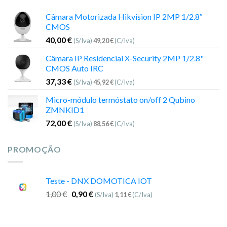
Câmara Motorizada Hikvision IP 2MP 1/2.8″
CMOS
40,00
€
(S/Iva)
49,20
€
(C/Iva)
Câmara IP Residencial X-Security 2MP 1/2.8"
CMOS Auto IRC
37,33
€
(S/Iva)
45,92
€
(C/Iva)
Micro-módulo termóstato on/off 2 Qubino
ZMNKID1
72,00
€
(S/Iva)
88,56
€
(C/Iva)
PROMOÇÃO
Teste - DNX DOMOTICA IOT
1,00
€
0,90
€
(S/Iva)
1,11
€
(C/Iva)