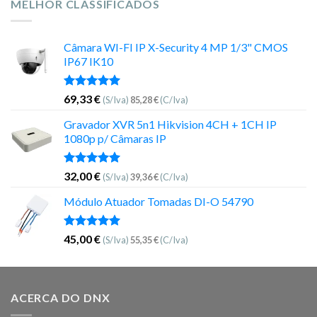
MELHOR CLASSIFICADOS
Câmara WI-FI IP X-Security 4 MP 1/3" CMOS
IP67 IK10
Avaliação
69,33
€
(S/Iva)
85,28
€
(C/Iva)
5.00
de 5
Gravador XVR 5n1 Hikvision 4CH + 1CH IP
1080p p/ Câmaras IP
Avaliação
32,00
€
(S/Iva)
39,36
€
(C/Iva)
5.00
de 5
Módulo Atuador Tomadas DI-O 54790
Avaliação
45,00
€
(S/Iva)
55,35
€
(C/Iva)
5.00
de 5
ACERCA DO DNX