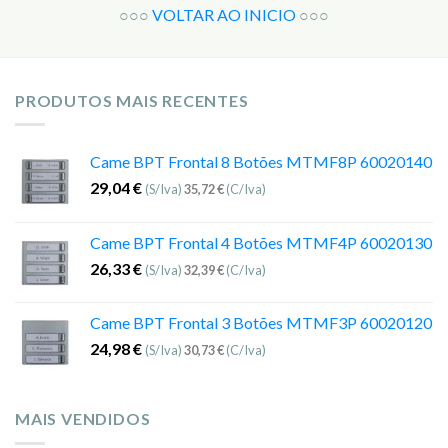
○○○
VOLTAR AO INICIO
○○○
PRODUTOS MAIS RECENTES
Came BPT Frontal 8 Botões MTMF8P 60020140
29,04
€
(S/Iva)
35,72
€
(C/Iva)
Came BPT Frontal 4 Botões MTMF4P 60020130
26,33
€
(S/Iva)
32,39
€
(C/Iva)
Came BPT Frontal 3 Botões MTMF3P 60020120
24,98
€
(S/Iva)
30,73
€
(C/Iva)
MAIS VENDIDOS