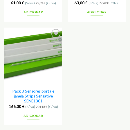
61,00
€
63,00
€
(S/Iva)
75,03
€
(C/Iva)
(S/Iva)
77,49
€
(C/Iva)
ADICIONAR
ADICIONAR
Adicionar
aos
Favoritos
Pack 3 Sensores porta e
janela Strips Sensative
SENE1301
166,00
€
(S/Iva)
204,18
€
(C/Iva)
ADICIONAR