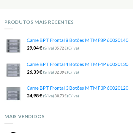
PRODUTOS MAIS RECENTES
Came BPT Frontal 8 Botões MTMF8P 60020140
29,04
€
(S/Iva)
35,72
€
(C/Iva)
Came BPT Frontal 4 Botões MTMF4P 60020130
26,33
€
(S/Iva)
32,39
€
(C/Iva)
Came BPT Frontal 3 Botões MTMF3P 60020120
24,98
€
(S/Iva)
30,73
€
(C/Iva)
MAIS VENDIDOS