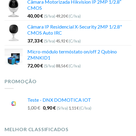
Câmara Motorizada Hikvision IP 2MP 1/2.8″
CMOS
40,00
€
(S/Iva)
49,20
€
(C/Iva)
Câmara IP Residencial X-Security 2MP 1/2.8"
CMOS Auto IRC
37,33
€
(S/Iva)
45,92
€
(C/Iva)
Micro-módulo termóstato on/off 2 Qubino
ZMNKID1
72,00
€
(S/Iva)
88,56
€
(C/Iva)
PROMOÇÃO
Teste - DNX DOMOTICA IOT
1,00
€
0,90
€
(S/Iva)
1,11
€
(C/Iva)
MELHOR CLASSIFICADOS