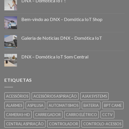
DNX – Domótica IoT !
Bem-vindo ao DNX – Domótica IoT Shop
Galeria de Noticias DNX – Domótica IoT
DNX – Domótica IoT Som Central
ETIQUETAS
ACESSÓRIOS
ACESSÓRIOS ASPIRAÇÃO
AJAX SYSTEMS
ALARMES
ASPILUSA
AUTOMATISMOS
BATERIA
BPT CAME
CAMERAS-HD
CARREGADOR
CARRO ELÉTRICO
CCTV
CENTRAL ASPIRAÇÃO
CONTROLADOR
CONTROLO-ACESSOS