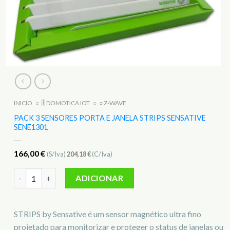
INICIO
○
🎚️ DOMOTICA IOT
○
○ Z-WAVE
PACK 3 SENSORES PORTA E JANELA STRIPS SENSATIVE
SENE1301
166,00
€
(S/Iva)
204,18
€
(C/Iva)
Quantidade de Pack 3 Sensores porta e janela Strips Sensati
ADICIONAR
STRIPS by Sensative é um sensor magnético ultra fino
projetado para monitorizar e proteger o status de janelas ou