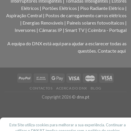
Interruptores Inteligentes | Tomadas Inteligentes | Estores
Elétricos | Portões Elétricos | Piso Radiante Elétrico |
Aspiração Central | Postos de carregamento carros elétricos
| Energias Renováveis | Paineis solares fotovoltaicos |
Inversores | Câmaras IP | Smart TV | Coimbra - Portugal
A equipa do DNX está aqui para ajudar a esclarecer todas as
questões.
Contacte aqui
CONTACTOS
ACERCA DO DNX
BLOG
Copyright 2026 ©
dnx.pt
Este Site utiliza cookies para melhorar a sua experiência. Continuar a
utilizar o DNX.PT implica concordar com a politica de cookies