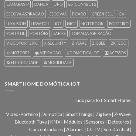
CÂMARAS IP
DAHUA
DI-O
EL-ICONNECT2
ESCOVA ASPIRAÇÃO
ESCOVAS
FIBARO
GREEN CELL
GV
HIKVISION
HIWATCH
IOT
NICE
NOTEBOOK
PORTEIRO
PORTÁTIL
PORTÕES
SAFIRE
TOMADA ASPIRAÇÃO
VIDEOPORTEIRO
X-SECURITY
Z-WAVE
ZIGBEE
ZKTECO
⚙️ MOTORES
🌪️ ASPIRAÇÃO
🎚️ DOMOTICA IOT
🎛️ ACESSOS
🔁 ELETRICIDADE
🚘 MOBILIDADE
SMARTHOME DOMÓTICA IOT
Tudo para IoT Smart Home.
Video-Porteiro | Domótica | SmartThings | ZigBee | Z-Wave,
Bluetooth Tuya | KNX | Módulos | Sensores | Detetores |
Concentradores | Alarmes | CCTV | Som Central |