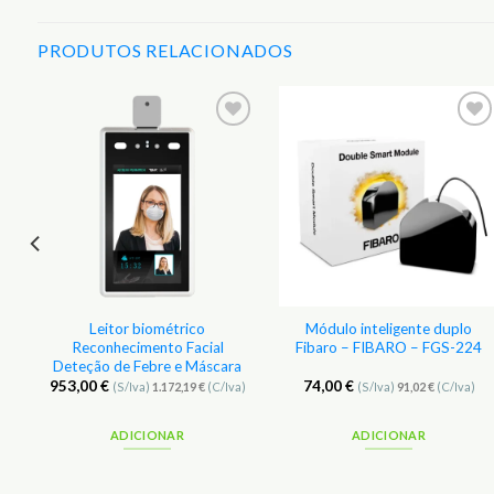
PRODUTOS RELACIONADOS
r
Adicionar
Adicionar
aos
aos
s
Favoritos
Favoritos
.
Leitor biométrico
Módulo inteligente duplo
Reconhecimento Facial
Fibaro – FIBARO – FGS-224
Deteção de Febre e Máscara
953,00
€
74,00
€
(S/Iva)
1.172,19
€
(C/Iva)
(S/Iva)
91,02
€
(C/Iva)
ADICIONAR
ADICIONAR