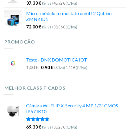
37,33
€
(S/Iva)
45,92
€
(C/Iva)
Micro-módulo termóstato on/off 2 Qubino
ZMNKID1
72,00
€
(S/Iva)
88,56
€
(C/Iva)
PROMOÇÃO
Teste - DNX DOMOTICA IOT
1,00
€
0,90
€
(S/Iva)
1,11
€
(C/Iva)
MELHOR CLASSIFICADOS
Câmara WI-FI IP X-Security 4 MP 1/3" CMOS
IP67 IK10
Avaliação
69,33
€
(S/Iva)
85,28
€
(C/Iva)