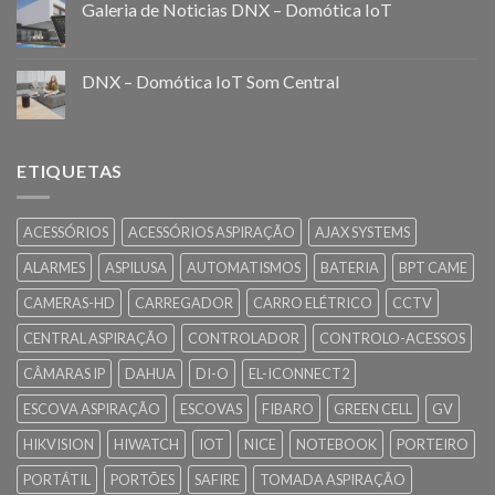
Galeria de Noticias DNX – Domótica IoT
DNX – Domótica IoT Som Central
ETIQUETAS
ACESSÓRIOS
ACESSÓRIOS ASPIRAÇÃO
AJAX SYSTEMS
ALARMES
ASPILUSA
AUTOMATISMOS
BATERIA
BPT CAME
CAMERAS-HD
CARREGADOR
CARRO ELÉTRICO
CCTV
CENTRAL ASPIRAÇÃO
CONTROLADOR
CONTROLO-ACESSOS
CÂMARAS IP
DAHUA
DI-O
EL-ICONNECT2
ESCOVA ASPIRAÇÃO
ESCOVAS
FIBARO
GREEN CELL
GV
HIKVISION
HIWATCH
IOT
NICE
NOTEBOOK
PORTEIRO
PORTÁTIL
PORTÕES
SAFIRE
TOMADA ASPIRAÇÃO