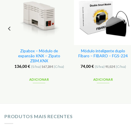
r
Adicionar
Adicionar
aos
aos
s
Favoritos
Favoritos
e
Zipabox – Módulo de
Módulo inteligente duplo
expansão KNX – Zipato
Fibaro – FIBARO – FGS-224
ZBM.KNX
136,00
€
74,00
€
(S/Iva)
167,28
€
(C/Iva)
(S/Iva)
91,02
€
(C/Iva)
ADICIONAR
ADICIONAR
PRODUTOS MAIS RECENTES