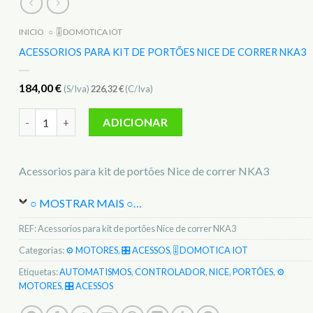
INICIO
○
🎚️ DOMOTICA IOT
ACESSORIOS PARA KIT DE PORTÕES NICE DE CORRER NKA3
184,00
€
(S/Iva)
226,32
€
(C/Iva)
Quantidade de Acessorios para kit de portões Nice de correr
ADICIONAR
Acessorios para kit de portões Nice de correr NKA3
○ MOSTRAR MAIS ○
…
REF:
Acessorios para kit de portões Nice de correr NKA3
Categorias:
⚙️ MOTORES
,
🎛️ ACESSOS
,
🎚️ DOMOTICA IOT
Etiquetas:
AUTOMATISMOS
,
CONTROLADOR
,
NICE
,
PORTÕES
,
⚙️
MOTORES
,
🎛️ ACESSOS