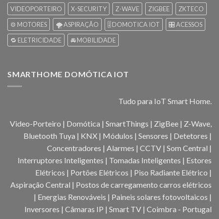
VIDEOPORTEIRO
X-SECURITY
Z-WAVE
ZIGBEE
ZKTECO
⚙️ MOTORES
🌪️ ASPIRAÇÃO
🎚️ DOMOTICA IOT
🎛️ ACESSOS
🔁 ELETRICIDADE
🚘 MOBILIDADE
SMARTHOME DOMÓTICA IOT
Tudo para IoT Smart Home.
Video-Porteiro | Domótica | SmartThings | ZigBee | Z-Wave,
Bluetooth Tuya | KNX | Módulos | Sensores | Detetores |
Concentradores | Alarmes | CCTV | Som Central |
Interruptores Inteligentes | Tomadas Inteligentes | Estores
Elétricos | Portões Elétricos | Piso Radiante Elétrico |
Aspiração Central | Postos de carregamento carros elétricos
| Energias Renováveis | Paineis solares fotovoltaicos |
Inversores | Câmaras IP | Smart TV | Coimbra - Portugal