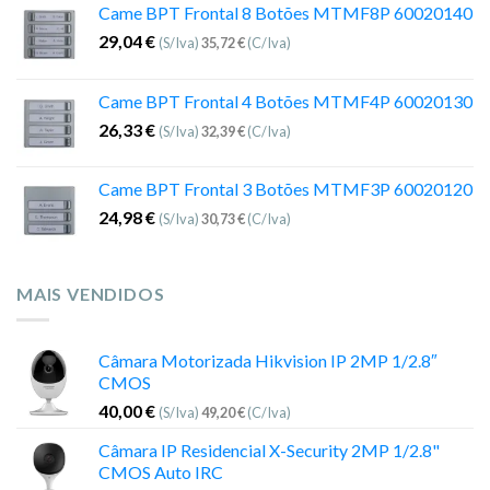
Came BPT Frontal 8 Botões MTMF8P 60020140
29,04
€
(S/Iva)
35,72
€
(C/Iva)
Came BPT Frontal 4 Botões MTMF4P 60020130
26,33
€
(S/Iva)
32,39
€
(C/Iva)
Came BPT Frontal 3 Botões MTMF3P 60020120
24,98
€
(S/Iva)
30,73
€
(C/Iva)
MAIS VENDIDOS
Câmara Motorizada Hikvision IP 2MP 1/2.8″
CMOS
40,00
€
(S/Iva)
49,20
€
(C/Iva)
Câmara IP Residencial X-Security 2MP 1/2.8"
CMOS Auto IRC