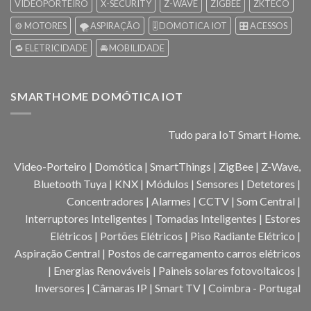
VIDEOPORTEIRO
X-SECURITY
Z-WAVE
ZIGBEE
ZKTECO
⚙️ MOTORES
🌪️ ASPIRAÇÃO
🎚️ DOMOTICA IOT
🎛️ ACESSOS
🔁 ELETRICIDADE
🚘 MOBILIDADE
SMARTHOME DOMÓTICA IOT
Tudo para IoT Smart Home.
Video-Porteiro | Domótica | SmartThings | ZigBee | Z-Wave,
Bluetooth Tuya | KNX | Módulos | Sensores | Detetores |
Concentradores | Alarmes | CCTV | Som Central |
Interruptores Inteligentes | Tomadas Inteligentes | Estores
Elétricos | Portões Elétricos | Piso Radiante Elétrico |
Aspiração Central | Postos de carregamento carros elétricos
| Energias Renováveis | Paineis solares fotovoltaicos |
Inversores | Câmaras IP | Smart TV | Coimbra - Portugal