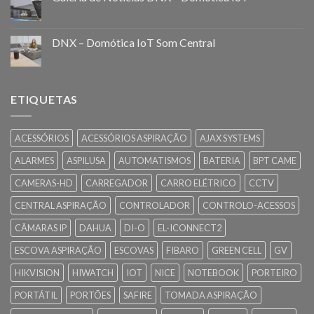
DNX – Domótica IoT Som Central
ETIQUETAS
ACESSÓRIOS
ACESSÓRIOS ASPIRAÇÃO
AJAX SYSTEMS
ALARMES
ASPILUSA
AUTOMATISMOS
BATERIA
BPT CAME
CAMERAS-HD
CARREGADOR
CARRO ELÉTRICO
CCTV
CENTRAL ASPIRAÇÃO
CONTROLADOR
CONTROLO-ACESSOS
CÂMARAS IP
DAHUA
DI-O
EL-ICONNECT2
ESCOVA ASPIRAÇÃO
ESCOVAS
FIBARO
GREEN CELL
GV
HIKVISION
HIWATCH
IOT
NICE
NOTEBOOK
PORTEIRO
PORTÁTIL
PORTÕES
SAFIRE
TOMADA ASPIRAÇÃO