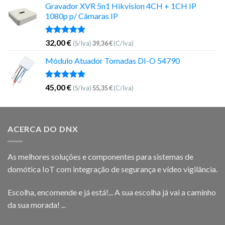
Gravador XVR 5n1 Hikvision 4CH + 1CH IP
1080p p/ Câmaras IP
Avaliação
32,00
€
(S/Iva)
39,36
€
(C/Iva)
5.00
de 5
Módulo Atuador Tomadas DI-O 54790
Avaliação
45,00
€
(S/Iva)
55,35
€
(C/Iva)
5.00
de 5
ACERCA DO DNX
As melhores soluções e componentes para sistemas de
domótica IoT com integração de segurança e vídeo vigilância.
Escolha, encomende e já está!... A sua escolha já vai a caminho
da sua morada! ...