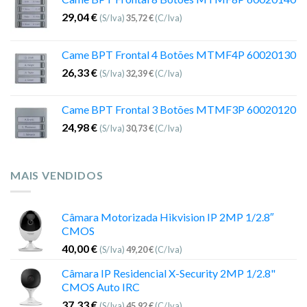
29,04
€
(S/Iva)
35,72
€
(C/Iva)
Came BPT Frontal 4 Botões MTMF4P 60020130
26,33
€
(S/Iva)
32,39
€
(C/Iva)
Came BPT Frontal 3 Botões MTMF3P 60020120
24,98
€
(S/Iva)
30,73
€
(C/Iva)
MAIS VENDIDOS
Câmara Motorizada Hikvision IP 2MP 1/2.8″
CMOS
40,00
€
(S/Iva)
49,20
€
(C/Iva)
Câmara IP Residencial X-Security 2MP 1/2.8"
CMOS Auto IRC
37,33
€
(S/Iva)
45,92
€
(C/Iva)