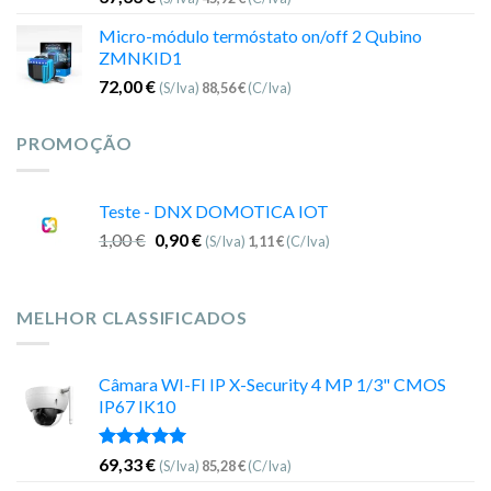
Micro-módulo termóstato on/off 2 Qubino
ZMNKID1
72,00
€
(S/Iva)
88,56
€
(C/Iva)
PROMOÇÃO
Teste - DNX DOMOTICA IOT
1,00
€
0,90
€
(S/Iva)
1,11
€
(C/Iva)
MELHOR CLASSIFICADOS
Câmara WI-FI IP X-Security 4 MP 1/3" CMOS
IP67 IK10
Avaliação
69,33
€
(S/Iva)
85,28
€
(C/Iva)
5.00
de 5