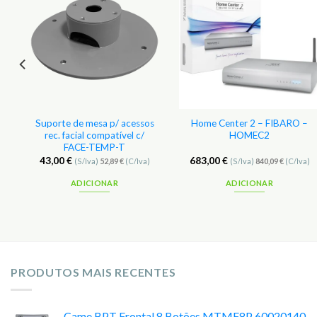
e
Suporte de mesa p/ acessos
Home Center 2 – FIBARO –
rec. facial compatível c/
HOMEC2
FACE-TEMP-T
43,00
€
683,00
€
(S/Iva)
52,89
€
(C/Iva)
(S/Iva)
840,09
€
(C/Iva)
ADICIONAR
ADICIONAR
PRODUTOS MAIS RECENTES
Came BPT Frontal 8 Botões MTMF8P 60020140