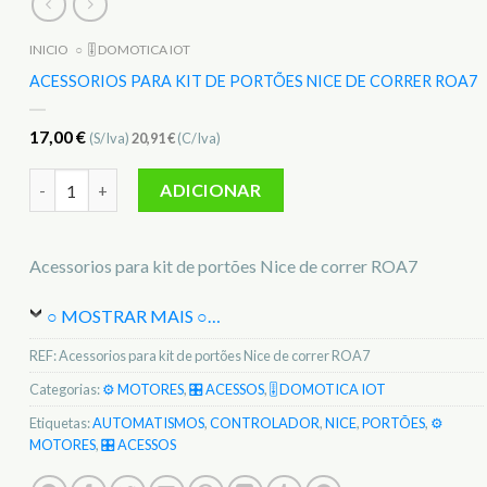
INICIO
○
🎚️ DOMOTICA IOT
ACESSORIOS PARA KIT DE PORTÕES NICE DE CORRER ROA7
17,00
€
(S/Iva)
20,91
€
(C/Iva)
Quantidade de Acessorios para kit de portões Nice de correr
ADICIONAR
Acessorios para kit de portões Nice de correr ROA7
○ MOSTRAR MAIS ○
…
REF:
Acessorios para kit de portões Nice de correr ROA7
Categorias:
⚙️ MOTORES
,
🎛️ ACESSOS
,
🎚️ DOMOTICA IOT
Etiquetas:
AUTOMATISMOS
,
CONTROLADOR
,
NICE
,
PORTÕES
,
⚙️
MOTORES
,
🎛️ ACESSOS