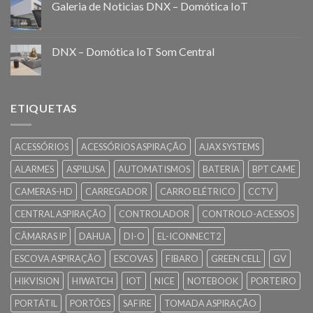
Galeria de Noticias DNX – Domótica IoT
DNX – Domótica IoT Som Central
ETIQUETAS
ACESSÓRIOS
ACESSÓRIOS ASPIRAÇÃO
AJAX SYSTEMS
ALARMES
ASPILUSA
AUTOMATISMOS
BATERIA
BPT CAME
CAMERAS-HD
CARREGADOR
CARRO ELÉTRICO
CCTV
CENTRAL ASPIRAÇÃO
CONTROLADOR
CONTROLO-ACESSOS
CÂMARAS IP
DAHUA
DI-O
EL-ICONNECT2
ESCOVA ASPIRAÇÃO
ESCOVAS
FIBARO
GREEN CELL
GV
HIKVISION
HIWATCH
IOT
NICE
NOTEBOOK
PORTEIRO
PORTÁTIL
PORTÕES
SAFIRE
TOMADA ASPIRAÇÃO