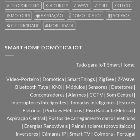
VIDEOPORTEIRO
X-SECURITY
Z-WAVE
ZIGBEE
ZKTECO
⚙️ MOTORES
🌪️ ASPIRAÇÃO
🎚️ DOMOTICA IOT
🎛️ ACESSOS
🔁 ELETRICIDADE
🚘 MOBILIDADE
SMARTHOME DOMÓTICA IOT
Tudo para IoT Smart Home.
Video-Porteiro | Domótica | SmartThings | ZigBee | Z-Wave,
Bluetooth Tuya | KNX | Módulos | Sensores | Detetores |
Concentradores | Alarmes | CCTV | Som Central |
Interruptores Inteligentes | Tomadas Inteligentes | Estores
Elétricos | Portões Elétricos | Piso Radiante Elétrico |
Aspiração Central | Postos de carregamento carros elétricos
| Energias Renováveis | Paineis solares fotovoltaicos |
Inversores | Câmaras IP | Smart TV | Coimbra - Portugal