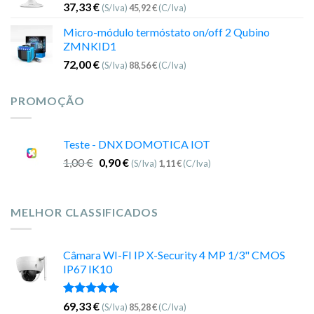
37,33
€
(S/Iva)
45,92
€
(C/Iva)
Micro-módulo termóstato on/off 2 Qubino
ZMNKID1
72,00
€
(S/Iva)
88,56
€
(C/Iva)
PROMOÇÃO
Teste - DNX DOMOTICA IOT
1,00
€
0,90
€
(S/Iva)
1,11
€
(C/Iva)
MELHOR CLASSIFICADOS
Câmara WI-FI IP X-Security 4 MP 1/3" CMOS
IP67 IK10
Avaliação
69,33
€
(S/Iva)
85,28
€
(C/Iva)