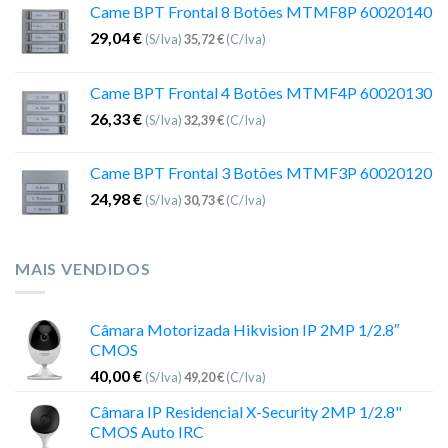
Came BPT Frontal 8 Botões MTMF8P 60020140
29,04
€
(S/Iva)
35,72
€
(C/Iva)
Came BPT Frontal 4 Botões MTMF4P 60020130
26,33
€
(S/Iva)
32,39
€
(C/Iva)
Came BPT Frontal 3 Botões MTMF3P 60020120
24,98
€
(S/Iva)
30,73
€
(C/Iva)
MAIS VENDIDOS
Câmara Motorizada Hikvision IP 2MP 1/2.8″
CMOS
40,00
€
(S/Iva)
49,20
€
(C/Iva)
Câmara IP Residencial X-Security 2MP 1/2.8"
CMOS Auto IRC