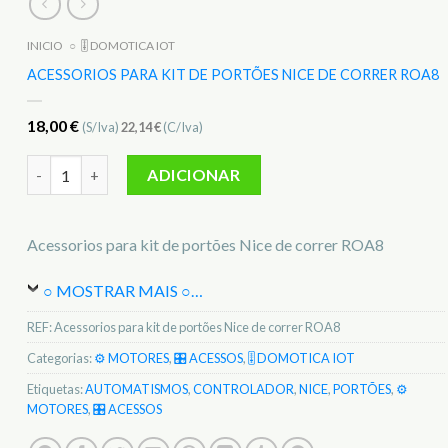
INICIO
○
🎚️ DOMOTICA IOT
ACESSORIOS PARA KIT DE PORTÕES NICE DE CORRER ROA8
18,00
€
(S/Iva)
22,14
€
(C/Iva)
Quantidade de Acessorios para kit de portões Nice de correr
ADICIONAR
Acessorios para kit de portões Nice de correr ROA8
○ MOSTRAR MAIS ○
…
REF:
Acessorios para kit de portões Nice de correr ROA8
Categorias:
⚙️ MOTORES
,
🎛️ ACESSOS
,
🎚️ DOMOTICA IOT
Etiquetas:
AUTOMATISMOS
,
CONTROLADOR
,
NICE
,
PORTÕES
,
⚙️
MOTORES
,
🎛️ ACESSOS