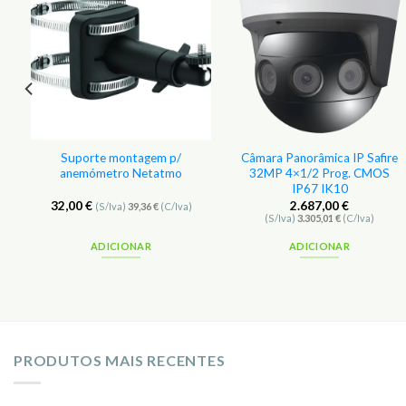
p
Suporte montagem p/
Câmara Panorâmica IP Safire
O
anemómetro Netatmo
32MP 4×1/2 Prog. CMOS
IP67 IK10
32,00
€
2.687,00
€
(S/Iva)
39,36
€
(C/Iva)
(S/Iva)
3.305,01
€
(C/Iva)
ADICIONAR
ADICIONAR
PRODUTOS MAIS RECENTES