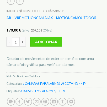
INICIO
○
📹 CCTV HD >> IP
○
○ CÂMARAS IP
AR LIVRE MOTIONCAM AJAX – MOTIONCAMOUTDOOR
170,00
€
(S/Iva)
209,10
€
(C/Iva)
Quantidade de Ar livre MotionCam AJAX - MotionCamOutdo
ADICIONAR
Detetor de movimentos de exterior sem fios com uma
câmara fotográfica para verificar alarmes.
REF:
MotionCamOutdoor
Categorias:
○ CÂMARAS IP
,
🛡️ ALARMES
,
📹 CCTV HD >> IP
Etiquetas:
AJAX SYSTEMS
,
ALARMES
,
CCTV