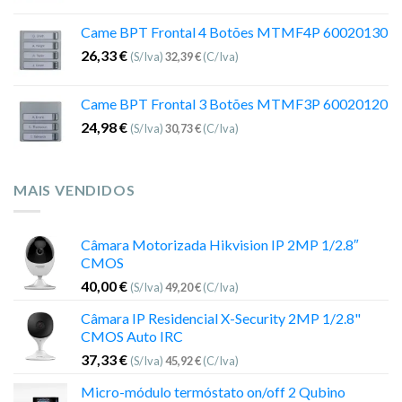
Came BPT Frontal 4 Botões MTMF4P 60020130
26,33
€
(S/Iva)
32,39
€
(C/Iva)
Came BPT Frontal 3 Botões MTMF3P 60020120
24,98
€
(S/Iva)
30,73
€
(C/Iva)
MAIS VENDIDOS
Câmara Motorizada Hikvision IP 2MP 1/2.8″
CMOS
40,00
€
(S/Iva)
49,20
€
(C/Iva)
Câmara IP Residencial X-Security 2MP 1/2.8"
CMOS Auto IRC
37,33
€
(S/Iva)
45,92
€
(C/Iva)
Micro-módulo termóstato on/off 2 Qubino