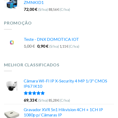
ZMNKID1
72,00
€
(S/Iva)
88,56
€
(C/Iva)
PROMOÇÃO
Teste - DNX DOMOTICA IOT
1,00
€
0,90
€
(S/Iva)
1,11
€
(C/Iva)
MELHOR CLASSIFICADOS
Câmara WI-FI IP X-Security 4 MP 1/3" CMOS
IP67 IK10
Avaliação
69,33
€
(S/Iva)
85,28
€
(C/Iva)
5.00
de 5
Gravador XVR 5n1 Hikvision 4CH + 1CH IP
1080p p/ Câmaras IP