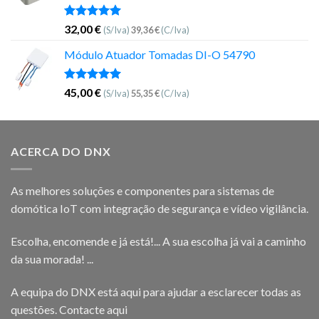
Avaliação
32,00
€
(S/Iva)
39,36
€
(C/Iva)
5.00
de 5
Módulo Atuador Tomadas DI-O 54790
Avaliação
45,00
€
(S/Iva)
55,35
€
(C/Iva)
5.00
de 5
ACERCA DO DNX
As melhores soluções e componentes para sistemas de
domótica IoT com integração de segurança e vídeo vigilância.
Escolha, encomende e já está!... A sua escolha já vai a caminho
da sua morada! ...
A equipa do DNX está aqui para ajudar a esclarecer todas as
questões.
Contacte aqui