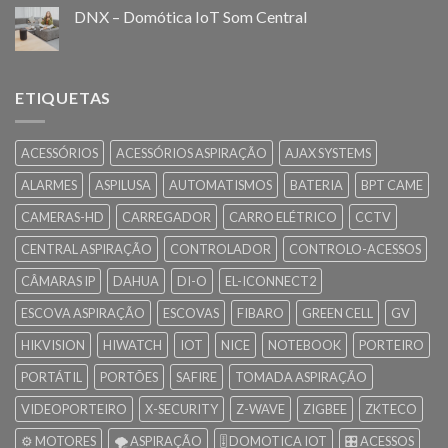
DNX – Domótica IoT Som Central
ETIQUETAS
ACESSÓRIOS
ACESSÓRIOS ASPIRAÇÃO
AJAX SYSTEMS
ALARMES
ASPILUSA
AUTOMATISMOS
BATERIA
BPT CAME
CAMERAS-HD
CARREGADOR
CARRO ELÉTRICO
CCTV
CENTRAL ASPIRAÇÃO
CONTROLADOR
CONTROLO-ACESSOS
CÂMARAS IP
DAHUA
DI-O
EL-ICONNECT2
ESCOVA ASPIRAÇÃO
ESCOVAS
FIBARO
GREEN CELL
GV
HIKVISION
HIWATCH
IOT
NICE
NOTEBOOK
PORTEIRO
PORTÁTIL
PORTÕES
SAFIRE
TOMADA ASPIRAÇÃO
VIDEOPORTEIRO
X-SECURITY
Z-WAVE
ZIGBEE
ZKTECO
⚙️ MOTORES
🌪️ ASPIRAÇÃO
🎚️ DOMOTICA IOT
🎛️ ACESSOS