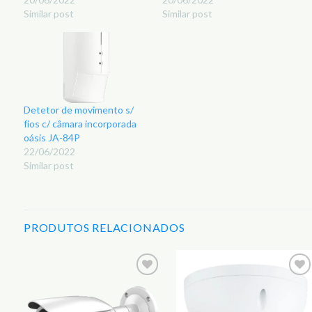
Similar post
Similar post
Detetor de movimento s/
fios c/ câmara incorporada
oásis JA-84P
22/06/2022
Similar post
PRODUTOS RELACIONADOS
r
Adicionar
Adicionar
aos
aos
s
Favoritos
Favoritos