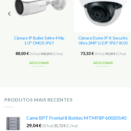
p
Câmara IP Bullet Safire 4 Mp
Câmara Dome IP X-Security
1/3″ CMOS IP67
Ultra 2MP 1/2.8″ IP67 IK10
88,00
€
73,33
€
(S/Iva)
108,24
€
(C/Iva)
(S/Iva)
90,20
€
(C/Iva)
ADICIONAR
ADICIONAR
PRODUTOS MAIS RECENTES
Came BPT Frontal 8 Botões MTMF8P 60020140
29,04
€
(S/Iva)
35,72
€
(C/Iva)