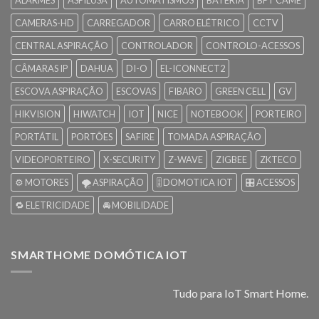
CAMERAS-HD
CARREGADOR
CARRO ELÉTRICO
CCTV
CENTRAL ASPIRAÇÃO
CONTROLADOR
CONTROLO-ACESSOS
CÂMARAS IP
DAHUA
DI-O
EL-ICONNECT2
ESCOVA ASPIRAÇÃO
ESCOVAS
FIBARO
GREEN CELL
GV
HIKVISION
HIWATCH
IOT
NICE
NOTEBOOK
PORTEIRO
PORTÁTIL
PORTÕES
SAFIRE
TOMADA ASPIRAÇÃO
VIDEOPORTEIRO
X-SECURITY
Z-WAVE
ZIGBEE
ZKTECO
⚙️ MOTORES
🌪️ ASPIRAÇÃO
🎚️ DOMOTICA IOT
🎛️ ACESSOS
🔁 ELETRICIDADE
🚘 MOBILIDADE
SMARTHOME DOMÓTICA IOT
Tudo para IoT Smart Home.