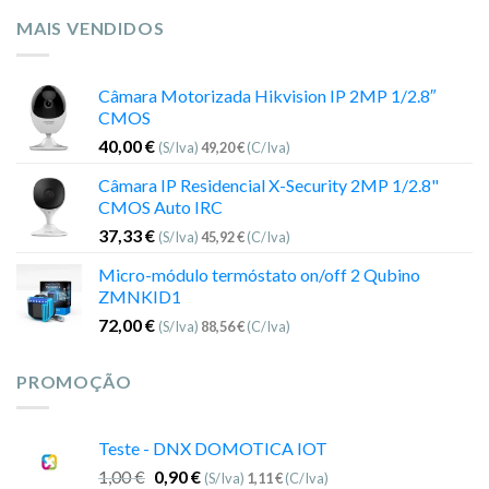
MAIS VENDIDOS
Câmara Motorizada Hikvision IP 2MP 1/2.8″
CMOS
40,00
€
(S/Iva)
49,20
€
(C/Iva)
Câmara IP Residencial X-Security 2MP 1/2.8"
CMOS Auto IRC
37,33
€
(S/Iva)
45,92
€
(C/Iva)
Micro-módulo termóstato on/off 2 Qubino
ZMNKID1
72,00
€
(S/Iva)
88,56
€
(C/Iva)
PROMOÇÃO
Teste - DNX DOMOTICA IOT
1,00
€
0,90
€
(S/Iva)
1,11
€
(C/Iva)