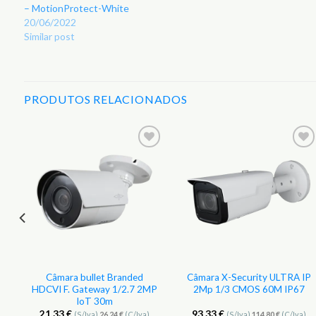
– MotionProtect-White
20/06/2022
Similar post
PRODUTOS RELACIONADOS
r
Adicionar
Adicionar
aos
aos
s
Favoritos
Favoritos
Câmara bullet Branded
Câmara X-Security ULTRA IP
HDCVI F. Gateway 1/2.7 2MP
2Mp 1/3 CMOS 60M IP67
IoT 30m
21,33
€
93,33
€
(S/Iva)
26,24
€
(C/Iva)
(S/Iva)
114,80
€
(C/Iva)