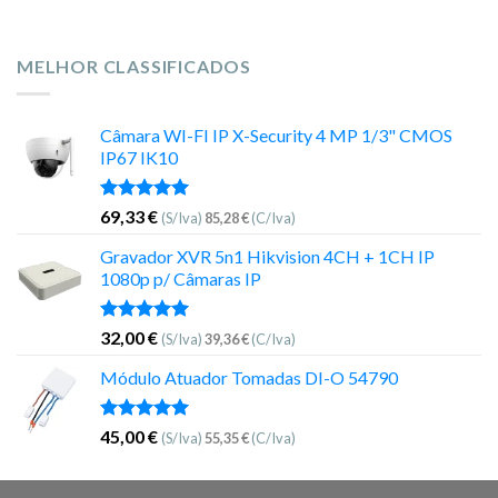
MELHOR CLASSIFICADOS
Câmara WI-FI IP X-Security 4 MP 1/3" CMOS
IP67 IK10
Avaliação
69,33
€
(S/Iva)
85,28
€
(C/Iva)
5.00
de 5
Gravador XVR 5n1 Hikvision 4CH + 1CH IP
1080p p/ Câmaras IP
Avaliação
32,00
€
(S/Iva)
39,36
€
(C/Iva)
5.00
de 5
Módulo Atuador Tomadas DI-O 54790
Avaliação
45,00
€
(S/Iva)
55,35
€
(C/Iva)
5.00
de 5