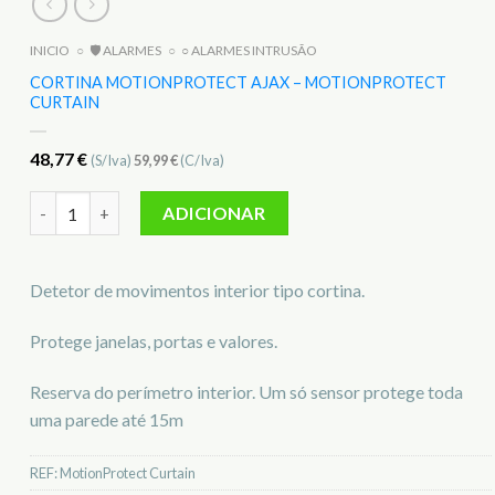
INICIO
○
🛡️ ALARMES
○
○ ALARMES INTRUSÃO
CORTINA MOTIONPROTECT AJAX – MOTIONPROTECT
CURTAIN
48,77
€
(S/Iva)
59,99
€
(C/Iva)
Quantidade de Cortina MotionProtect AJAX - MotionProtect
ADICIONAR
Detetor de movimentos interior tipo cortina.
Protege janelas, portas e valores.
Reserva do perímetro interior. Um só sensor protege toda
uma parede até 15m
REF:
MotionProtect Curtain