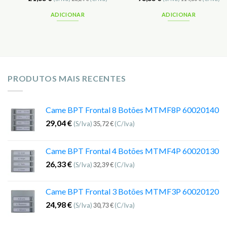
ADICIONAR
ADICIONAR
PRODUTOS MAIS RECENTES
Came BPT Frontal 8 Botões MTMF8P 60020140
29,04
€
(S/Iva)
35,72
€
(C/Iva)
Came BPT Frontal 4 Botões MTMF4P 60020130
26,33
€
(S/Iva)
32,39
€
(C/Iva)
Came BPT Frontal 3 Botões MTMF3P 60020120
24,98
€
(S/Iva)
30,73
€
(C/Iva)