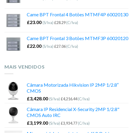
Came BPT Frontal 4 Botões MTMF4P 60020130
£
23.00
(S/Iva)
£
28.29
(C/Iva)
Came BPT Frontal 3 Botões MTMF3P 60020120
£
22.00
(S/Iva)
£
27.06
(C/Iva)
MAIS VENDIDOS
Câmara Motorizada Hikvision IP 2MP 1/2.8″
CMOS
£
3,428.00
(S/Iva)
£
4,216.44
(C/Iva)
Câmara IP Residencial X-Security 2MP 1/2.8"
CMOS Auto IRC
£
3,199.00
(S/Iva)
£
3,934.77
(C/Iva)