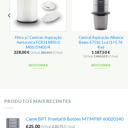
Filtro p/ Centrais Aspiração
Central Aspiração Alliance
Aertecnica FC831 M05/2
Beam 675SC Lcd (1×1.76
M05/3 M05/4
Kw)
228,00
€
1.187,50
€
(S/Iva)
280,44
€
(C/Iva)
(S/Iva)
1.460,63
€
(C/Iva)
ADICIONAR
ADICIONAR
PRODUTOS MAIS RECENTES
Came BPT Frontal 8 Botões MTMF8P 60020140
£
25.00
(S/Iva)
£
30.75
(C/Iva)