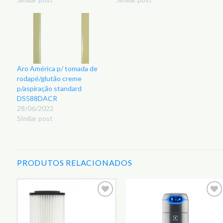
Aro América p/ tomada de
rodapé/glutão creme
p/aspiração standard
DS588DACR
28/06/2022
Similar post
PRODUTOS RELACIONADOS
r
Adicionar
Adicionar
aos
aos
s
Favoritos
Favoritos