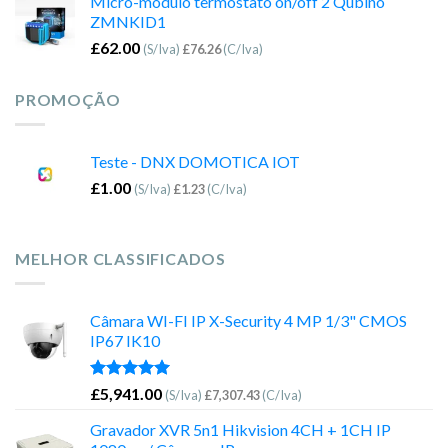
Micro-módulo termóstato on/off 2 Qubino
ZMNKID1
£
62.00
(S/Iva)
£
76.26
(C/Iva)
PROMOÇÃO
Teste - DNX DOMOTICA IOT
£
1.00
(S/Iva)
£
1.23
(C/Iva)
MELHOR CLASSIFICADOS
Câmara WI-FI IP X-Security 4 MP 1/3" CMOS
IP67 IK10
Avaliação
£
5,941.00
(S/Iva)
£
7,307.43
(C/Iva)
5.00
de 5
Gravador XVR 5n1 Hikvision 4CH + 1CH IP