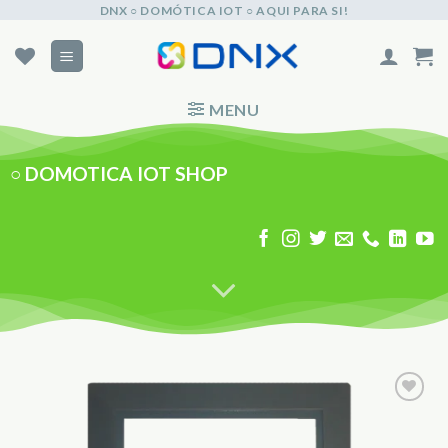
Skip
DNX ○ DOMÓTICA IOT ○ AQUI PARA SI!
to
content
MENU
○
DOMOTICA IOT SHOP
Adicionar
aos
Favoritos