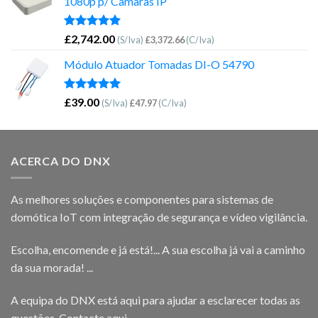
1080p p/ Câmaras IP
Avaliação
£
2,742.00
(S/Iva)
£
3,372.66
(C/Iva)
5.00
de 5
Módulo Atuador Tomadas DI-O 54790
Avaliação
£
39.00
(S/Iva)
£
47.97
(C/Iva)
5.00
de 5
ACERCA DO DNX
As melhores soluções e componentes para sistemas de
domótica IoT com integração de segurança e vídeo vigilância.
Escolha, encomende e já está!... A sua escolha já vai a caminho
da sua morada! ...
A equipa do DNX está aqui para ajudar a esclarecer todas as
questões.
Contacte aqui