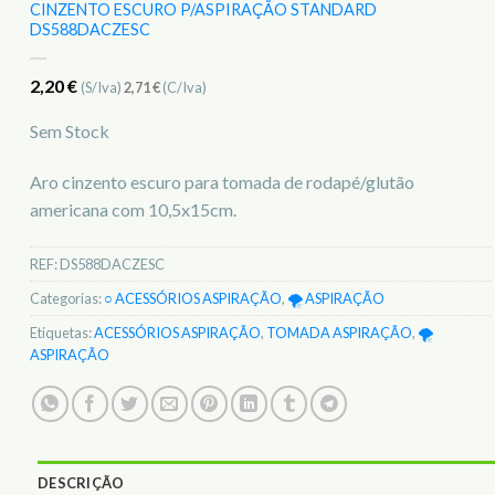
CINZENTO ESCURO P/ASPIRAÇÃO STANDARD
DS588DACZESC
2,20
€
(S/Iva)
2,71
€
(C/Iva)
Sem Stock
Aro cinzento escuro para tomada de rodapé/glutão
americana com 10,5x15cm.
REF:
DS588DACZESC
Categorias:
○ ACESSÓRIOS ASPIRAÇÃO
,
🌪️ ASPIRAÇÃO
Etiquetas:
ACESSÓRIOS ASPIRAÇÃO
,
TOMADA ASPIRAÇÃO
,
🌪️
ASPIRAÇÃO
DESCRIÇÃO