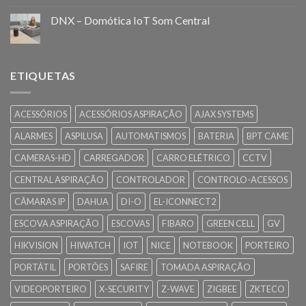
DNX – Domótica IoT Som Central
ETIQUETAS
ACESSÓRIOS
ACESSÓRIOS ASPIRAÇÃO
AJAX SYSTEMS
ALARMES
ASPILUSA
AUTOMATISMOS
BATERIA
BPT CAME
CAMERAS-HD
CARREGADOR
CARRO ELÉTRICO
CCTV
CENTRAL ASPIRAÇÃO
CONTROLADOR
CONTROLO-ACESSOS
CÂMARAS IP
DAHUA
DI-O
EL-ICONNECT2
ESCOVA ASPIRAÇÃO
ESCOVAS
FIBARO
GREEN CELL
GV
HIKVISION
HIWATCH
IOT
NICE
NOTEBOOK
PORTEIRO
PORTÁTIL
PORTÕES
SAFIRE
TOMADA ASPIRAÇÃO
VIDEOPORTEIRO
X-SECURITY
Z-WAVE
ZIGBEE
ZKTECO