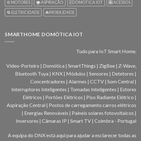
⚙️ MOTORES
🌪️ ASPIRAÇÃO
🎚️ DOMOTICA IOT
🎛️ ACESSOS
🔁 ELETRICIDADE
🚘 MOBILIDADE
SMARTHOME DOMÓTICA IOT
Tudo para IoT Smart Home.
Video-Porteiro | Domótica | SmartThings | ZigBee | Z-Wave,
Bluetooth Tuya | KNX | Módulos | Sensores | Detetores |
Concentradores | Alarmes | CCTV | Som Central |
Interruptores Inteligentes | Tomadas Inteligentes | Estores
Elétricos | Portões Elétricos | Piso Radiante Elétrico |
Aspiração Central | Postos de carregamento carros elétricos
| Energias Renováveis | Paineis solares fotovoltaicos |
Inversores | Câmaras IP | Smart TV | Coimbra - Portugal
A equipa do DNX está aqui para ajudar a esclarecer todas as