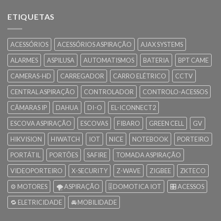
ETIQUETAS
ACESSÓRIOS
ACESSÓRIOS ASPIRAÇÃO
AJAX SYSTEMS
ALARMES
ASPILUSA
AUTOMATISMOS
BATERIA
BPT CAME
CAMERAS-HD
CARREGADOR
CARRO ELÉTRICO
CCTV
CENTRAL ASPIRAÇÃO
CONTROLADOR
CONTROLO-ACESSOS
CÂMARAS IP
DAHUA
DI-O
EL-ICONNECT2
ESCOVA ASPIRAÇÃO
ESCOVAS
FIBARO
GREEN CELL
GV
HIKVISION
HIWATCH
IOT
NICE
NOTEBOOK
PORTEIRO
PORTÁTIL
PORTÕES
SAFIRE
TOMADA ASPIRAÇÃO
VIDEOPORTEIRO
X-SECURITY
Z-WAVE
ZIGBEE
ZKTECO
⚙️ MOTORES
🌪️ ASPIRAÇÃO
🎚️ DOMOTICA IOT
🎛️ ACESSOS
🔁 ELETRICIDADE
🚘 MOBILIDADE