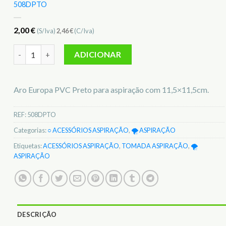
508DPTO
2,00
€
(S/Iva)
2,46
€
(C/Iva)
Quantidade de Aro Europa PVC Preto p/aspiração standard 
ADICIONAR
Aro Europa PVC Preto para aspiração com 11,5×11,5cm.
REF:
508DPTO
Categorias:
○ ACESSÓRIOS ASPIRAÇÃO
,
🌪️ ASPIRAÇÃO
Etiquetas:
ACESSÓRIOS ASPIRAÇÃO
,
TOMADA ASPIRAÇÃO
,
🌪️
ASPIRAÇÃO
DESCRIÇÃO