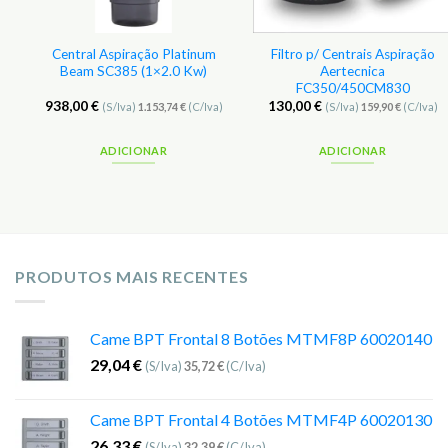
Central Aspiração Platinum
Filtro p/ Centrais Aspiração
Beam SC385 (1×2.0 Kw)
Aertecnica
FC350/450CM830
938,00
€
130,00
€
(S/Iva)
1.153,74
€
(C/Iva)
(S/Iva)
159,90
€
(C/Iva)
ADICIONAR
ADICIONAR
PRODUTOS MAIS RECENTES
Came BPT Frontal 8 Botões MTMF8P 60020140
29,04
€
(S/Iva)
35,72
€
(C/Iva)
Came BPT Frontal 4 Botões MTMF4P 60020130
26,33
€
(S/Iva)
32,39
€
(C/Iva)