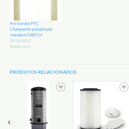
Aro Europa PVC
Champanhe p/aspiração
standard 508DCH
28/06/2022
Similar post
PRODUTOS RELACIONADOS
r
Adicionar
Adicionar
aos
aos
s
Favoritos
Favoritos