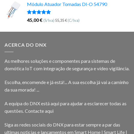
Módulo Atuador Tomadas DI-O 54790
Avaliação
45,00
€
(S/Iva)
55,35
€
(C/Iva)
5.00
de 5
ACERCA DO DNX
As melhores soluções e componentes para sistemas de
domótica IoT com integração de segurança e vídeo vigilância.
Escolha, encomende e já está!... A sua escolha já vai a caminho
da sua morada! ...
A equipa do DNX está aqui para ajudar a esclarecer todas as
questões.
Contacte aqui
Siga as redes sociais do DNX para estar sempre a par das
ultimas noticias e lançamentos em Smart Home | Smart Life |