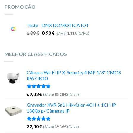
PROMOÇÃO
Teste - DNX DOMOTICA IOT
1,00
€
0,90
€
(S/Iva)
1,11
€
(C/Iva)
MELHOR CLASSIFICADOS
Câmara WI-FI IP X-Security 4 MP 1/3" CMOS
IP67 IK10
Avaliação
69,33
€
(S/Iva)
85,28
€
(C/Iva)
5.00
de 5
Gravador XVR 5n1 Hikvision 4CH + 1CH IP
1080p p/ Câmaras IP
Avaliação
32,00
€
(S/Iva)
39,36
€
(C/Iva)
5.00
de 5