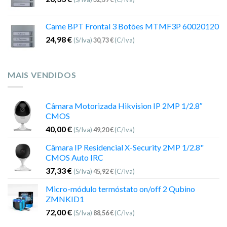
Came BPT Frontal 3 Botões MTMF3P 60020120
24,98
€
(S/Iva)
30,73
€
(C/Iva)
MAIS VENDIDOS
Câmara Motorizada Hikvision IP 2MP 1/2.8″
CMOS
40,00
€
(S/Iva)
49,20
€
(C/Iva)
Câmara IP Residencial X-Security 2MP 1/2.8"
CMOS Auto IRC
37,33
€
(S/Iva)
45,92
€
(C/Iva)
Micro-módulo termóstato on/off 2 Qubino
ZMNKID1
72,00
€
(S/Iva)
88,56
€
(C/Iva)