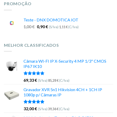
PROMOÇÃO
Teste - DNX DOMOTICA IOT
1,00
€
0,90
€
(S/Iva)
1,11
€
(C/Iva)
MELHOR CLASSIFICADOS
Câmara WI-FI IP X-Security 4 MP 1/3" CMOS
IP67 IK10
Avaliação
69,33
€
(S/Iva)
85,28
€
(C/Iva)
5.00
de 5
Gravador XVR 5n1 Hikvision 4CH + 1CH IP
1080p p/ Câmaras IP
Avaliação
32,00
€
(S/Iva)
39,36
€
(C/Iva)
5.00
de 5