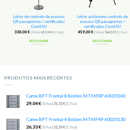
Leitor de controlo de acessos
Leitor autónomo controlo de
–
QR passaportes / certificados
acessos QR passaportes /
Covid EU
certificados Covid EU
338,00
€
459,00
€
(S/Iva)
415,74
€
(C/Iva)
(S/Iva)
564,57
€
(C/Iva)
ADICIONAR
ADICIONAR
PRODUTOS MAIS RECENTES
Came BPT Frontal 8 Botões MTMF8P 60020140
29,04
€
(S/Iva)
35,72
€
(C/Iva)
Came BPT Frontal 4 Botões MTMF4P 60020130
26,33
€
(S/Iva)
32,39
€
(C/Iva)