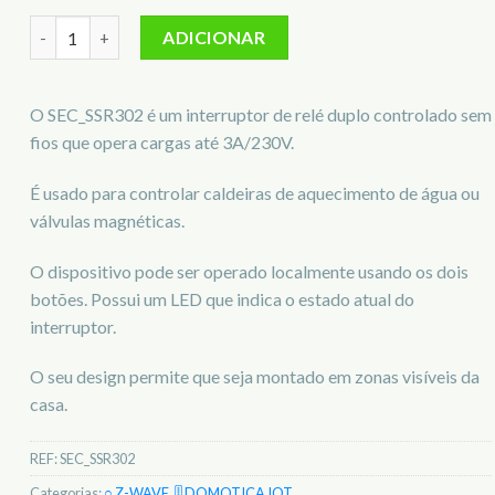
Quantidade de Atuador caldeira 2 CH Z-Wave Secure SEC_SS
ADICIONAR
O SEC_SSR302 é um interruptor de relé duplo controlado sem
fios que opera cargas até 3A/230V.
É usado para controlar caldeiras de aquecimento de água ou
válvulas magnéticas.
O dispositivo pode ser operado localmente usando os dois
botões. Possui um LED que indica o estado atual do
interruptor.
O seu design permite que seja montado em zonas visíveis da
casa.
REF:
SEC_SSR302
Categorias:
○ Z-WAVE
,
🎚️ DOMOTICA IOT