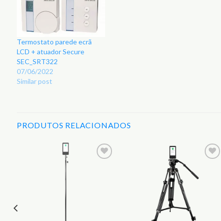
Termostato parede ecrã
LCD + atuador Secure
SEC_SRT322
07/06/2022
Similar post
PRODUTOS RELACIONADOS
r
Adicionar
Adicionar
aos
aos
s
Favoritos
Favoritos