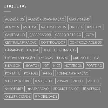
ETIQUETAS
ACESSÓRIOS
ACESSÓRIOS ASPIRAÇÃO
AJAX SYSTEMS
ALARMES
ASPILUSA
AUTOMATISMOS
BATERIA
BPT CAME
CAMERAS-HD
CARREGADOR
CARRO ELÉTRICO
CCTV
CENTRAL ASPIRAÇÃO
CONTROLADOR
CONTROLO-ACESSOS
CÂMARAS IP
DAHUA
DI-O
EL-ICONNECT2
ESCOVA ASPIRAÇÃO
ESCOVAS
FIBARO
GREEN CELL
GV
HIKVISION
HIWATCH
IOT
NICE
NOTEBOOK
PORTEIRO
PORTÁTIL
PORTÕES
SAFIRE
TOMADA ASPIRAÇÃO
VIDEOPORTEIRO
X-SECURITY
Z-WAVE
ZIGBEE
ZKTECO
⚙️ MOTORES
🌪️ ASPIRAÇÃO
🎚️ DOMOTICA IOT
🎛️ ACESSOS
🔁 ELETRICIDADE
🚘 MOBILIDADE