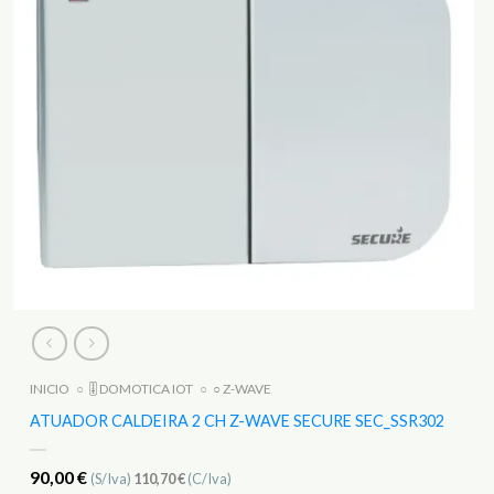
INICIO
○
🎚️ DOMOTICA IOT
○
○ Z-WAVE
ATUADOR CALDEIRA 2 CH Z-WAVE SECURE SEC_SSR302
90,00
€
(S/Iva)
110,70
€
(C/Iva)