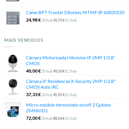
Came BPT Frontal 3 Botões MTMF3P 60020120
24,98
€
(S/Iva)
30,73
€
(C/Iva)
MAIS VENDIDOS
Câmara Motorizada Hikvision IP 2MP 1/2.8″
CMOS
40,00
€
(S/Iva)
49,20
€
(C/Iva)
Câmara IP Residencial X-Security 2MP 1/2.8"
CMOS Auto IRC
37,33
€
(S/Iva)
45,92
€
(C/Iva)
Micro-módulo termóstato on/off 2 Qubino
ZMNKID1
72,00
€
(S/Iva)
88,56
€
(C/Iva)