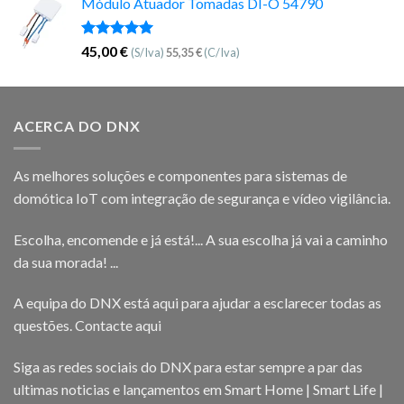
Módulo Atuador Tomadas DI-O 54790
Avaliação
45,00
€
(S/Iva)
55,35
€
(C/Iva)
5.00
de 5
ACERCA DO DNX
As melhores soluções e componentes para sistemas de
domótica IoT com integração de segurança e vídeo vigilância.
Escolha, encomende e já está!... A sua escolha já vai a caminho
da sua morada! ...
A equipa do DNX está aqui para ajudar a esclarecer todas as
questões.
Contacte aqui
Siga as redes sociais do DNX para estar sempre a par das
ultimas noticias e lançamentos em Smart Home | Smart Life |