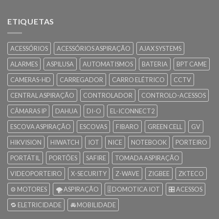
ETIQUETAS
ACESSÓRIOS
ACESSÓRIOS ASPIRAÇÃO
AJAX SYSTEMS
ALARMES
ASPILUSA
AUTOMATISMOS
BATERIA
BPT CAME
CAMERAS-HD
CARREGADOR
CARRO ELÉTRICO
CCTV
CENTRAL ASPIRAÇÃO
CONTROLADOR
CONTROLO-ACESSOS
CÂMARAS IP
DAHUA
DI-O
EL-ICONNECT2
ESCOVA ASPIRAÇÃO
ESCOVAS
FIBARO
GREEN CELL
GV
HIKVISION
HIWATCH
IOT
NICE
NOTEBOOK
PORTEIRO
PORTÁTIL
PORTÕES
SAFIRE
TOMADA ASPIRAÇÃO
VIDEOPORTEIRO
X-SECURITY
Z-WAVE
ZIGBEE
ZKTECO
⚙️ MOTORES
🌪️ ASPIRAÇÃO
🎚️ DOMOTICA IOT
🎛️ ACESSOS
🔁 ELETRICIDADE
🚘 MOBILIDADE