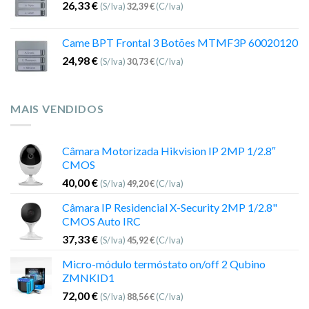
26,33
€
(S/Iva)
32,39
€
(C/Iva)
Came BPT Frontal 3 Botões MTMF3P 60020120
24,98
€
(S/Iva)
30,73
€
(C/Iva)
MAIS VENDIDOS
Câmara Motorizada Hikvision IP 2MP 1/2.8″
CMOS
40,00
€
(S/Iva)
49,20
€
(C/Iva)
Câmara IP Residencial X-Security 2MP 1/2.8"
CMOS Auto IRC
37,33
€
(S/Iva)
45,92
€
(C/Iva)
Micro-módulo termóstato on/off 2 Qubino
ZMNKID1
72,00
€
(S/Iva)
88,56
€
(C/Iva)