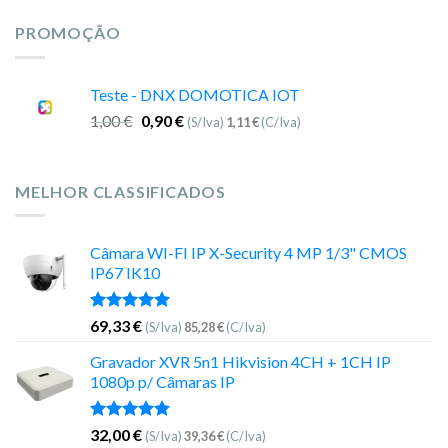
PROMOÇÃO
Teste - DNX DOMOTICA IOT
1,00
€
0,90
€
(S/Iva)
1,11
€
(C/Iva)
MELHOR CLASSIFICADOS
Câmara WI-FI IP X-Security 4 MP 1/3" CMOS
IP67 IK10
Avaliação
69,33
€
(S/Iva)
85,28
€
(C/Iva)
5.00
de 5
Gravador XVR 5n1 Hikvision 4CH + 1CH IP
1080p p/ Câmaras IP
Avaliação
32,00
€
(S/Iva)
39,36
€
(C/Iva)