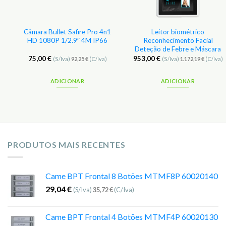
.
Câmara Bullet Safire Pro 4n1
Leitor biométrico
HD 1080P 1/2.9″ 4M IP66
Reconhecimento Facial
Deteção de Febre e Máscara
75,00
€
953,00
€
(S/Iva)
92,25
€
(C/Iva)
(S/Iva)
1.172,19
€
(C/Iva)
ADICIONAR
ADICIONAR
PRODUTOS MAIS RECENTES
Came BPT Frontal 8 Botões MTMF8P 60020140
29,04
€
(S/Iva)
35,72
€
(C/Iva)
Came BPT Frontal 4 Botões MTMF4P 60020130