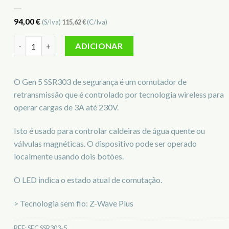
94,00
€
(S/Iva)
115,62
€
(C/Iva)
Quantidade de Atuador Caldeira GEN5 Secure SEC SSR303-5
ADICIONAR
O Gen 5 SSR303 de segurança é um comutador de
retransmissão que é controlado por tecnologia wireless para
operar cargas de 3A até 230V.
Isto é usado para controlar caldeiras de água quente ou
válvulas magnéticas. O dispositivo pode ser operado
localmente usando dois botões.
O LED indica o estado atual de comutação.
> Tecnologia sem fio: Z-Wave Plus
REF:
SEC SSR303-5