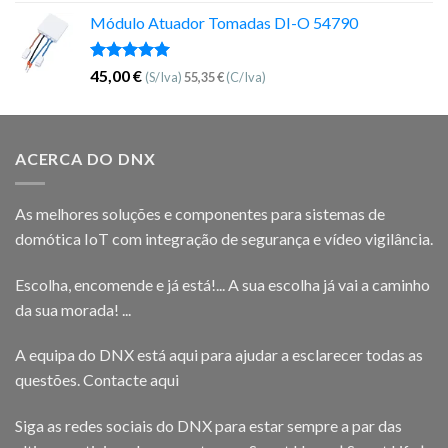
5.00
de 5
Módulo Atuador Tomadas DI-O 54790
Avaliação
45,00
€
(S/Iva)
55,35
€
(C/Iva)
5.00
de 5
ACERCA DO DNX
As melhores soluções e componentes para sistemas de
domótica IoT com integração de segurança e vídeo vigilância.
Escolha, encomende e já está!... A sua escolha já vai a caminho
da sua morada! ...
A equipa do DNX está aqui para ajudar a esclarecer todas as
questões.
Contacte aqui
Siga as redes sociais do DNX para estar sempre a par das