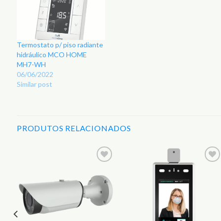
Termostato p/ piso radiante
hidráulico MCO HOME
MH7-WH
06/06/2022
Similar post
PRODUTOS RELACIONADOS
r
Adicionar
Adicionar
aos
aos
s
Favoritos
Favoritos