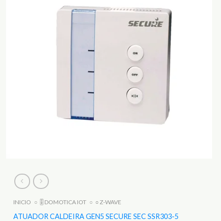
INICIO
○
🎚️ DOMOTICA IOT
○
○ Z-WAVE
ATUADOR CALDEIRA GEN5 SECURE SEC SSR303-5