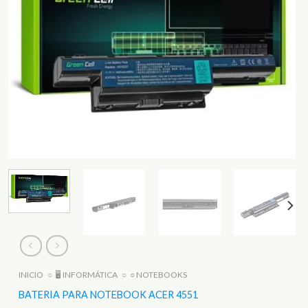
INICIO
○
🖥️ INFORMÁTICA
○
○ NOTEBOOKS
BATERIA PARA NOTEBOOK ACER 4551