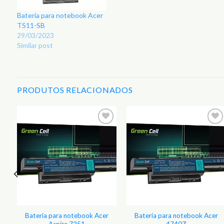
Bateria para notebook Acer
TS11-SB
29/03/2023
Similar post
PRODUTOS RELACIONADOS
r
Adicionar
Adicionar
aos
aos
s
Favoritos
Favoritos
Bateria para notebook Acer
Bateria para notebook Acer