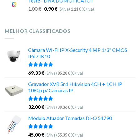
Teste - DNX DOMOTICA IOT
1,00
€
0,90
€
(S/Iva)
1,11
€
(C/Iva)
MELHOR CLASSIFICADOS
Câmara WI-FI IP X-Security 4 MP 1/3" CMOS
IP67 IK10
Avaliação
69,33
€
(S/Iva)
85,28
€
(C/Iva)
5.00
de 5
Gravador XVR 5n1 Hikvision 4CH + 1CH IP
1080p p/ Câmaras IP
Avaliação
32,00
€
(S/Iva)
39,36
€
(C/Iva)
5.00
de 5
Módulo Atuador Tomadas DI-O 54790
Avaliação
45,00
€
(S/Iva)
55,35
€
(C/Iva)
5.00
de 5