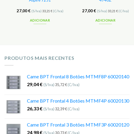
Aspire 7251
4740Z
27,00
€
27,00
€
(S/Iva)
33,21
€
(C/Iva)
(S/Iva)
33,21
€
(C/Iva)
ADICIONAR
ADICIONAR
PRODUTOS MAIS RECENTES
Came BPT Frontal 8 Botões MTMF8P 60020140
29,04
€
(S/Iva)
35,72
€
(C/Iva)
Came BPT Frontal 4 Botões MTMF4P 60020130
26,33
€
(S/Iva)
32,39
€
(C/Iva)
Came BPT Frontal 3 Botões MTMF3P 60020120
24,98
€
(S/Iva)
30,73
€
(C/Iva)