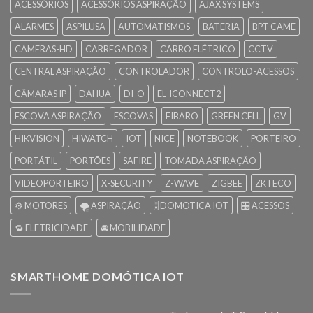
ACESSÓRIOS
ACESSÓRIOS ASPIRAÇÃO
AJAX SYSTEMS
ALARMES
ASPILUSA
AUTOMATISMOS
BATERIA
BPT CAME
CAMERAS-HD
CARREGADOR
CARRO ELÉTRICO
CCTV
CENTRAL ASPIRAÇÃO
CONTROLADOR
CONTROLO-ACESSOS
CÂMARAS IP
DAHUA
DI-O
EL-ICONNECT2
ESCOVA ASPIRAÇÃO
ESCOVAS
FIBARO
GREEN CELL
GV
HIKVISION
HIWATCH
IOT
NICE
NOTEBOOK
PORTEIRO
PORTÁTIL
PORTÕES
SAFIRE
TOMADA ASPIRAÇÃO
VIDEOPORTEIRO
X-SECURITY
Z-WAVE
ZIGBEE
ZKTECO
⚙️ MOTORES
🌪️ ASPIRAÇÃO
🎚️ DOMOTICA IOT
🎛️ ACESSOS
🔁 ELETRICIDADE
🚘 MOBILIDADE
SMARTHOME DOMÓTICA IOT