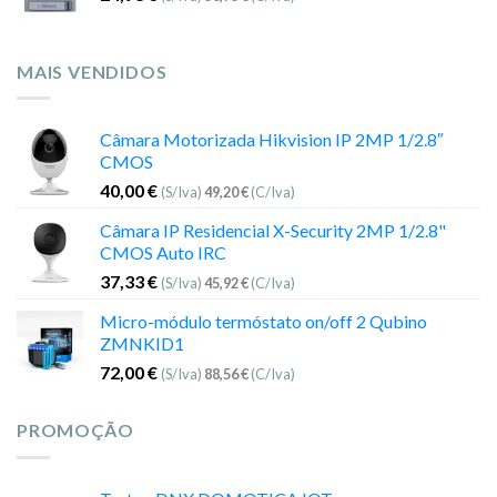
MAIS VENDIDOS
Câmara Motorizada Hikvision IP 2MP 1/2.8″
CMOS
40,00
€
(S/Iva)
49,20
€
(C/Iva)
Câmara IP Residencial X-Security 2MP 1/2.8"
CMOS Auto IRC
37,33
€
(S/Iva)
45,92
€
(C/Iva)
Micro-módulo termóstato on/off 2 Qubino
ZMNKID1
72,00
€
(S/Iva)
88,56
€
(C/Iva)
PROMOÇÃO