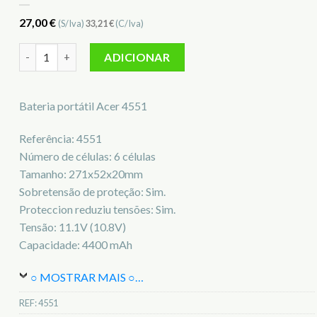
27,00
€
(S/Iva)
33,21
€
(C/Iva)
Quantidade de Bateria para notebook Acer 4551
ADICIONAR
Bateria portátil Acer 4551
Referência: 4551
Número de células: 6 células
Tamanho: 271x52x20mm
Sobretensão de proteção: Sim.
Proteccion reduziu tensões: Sim.
Tensão: 11.1V (10.8V)
Capacidade: 4400 mAh
○ MOSTRAR MAIS ○
…
REF:
4551