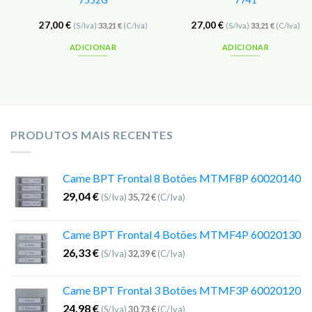
7552G
7741
27,00
€
27,00
€
(S/Iva)
33,21
€
(C/Iva)
(S/Iva)
33,21
€
(C/Iva)
ADICIONAR
ADICIONAR
PRODUTOS MAIS RECENTES
Came BPT Frontal 8 Botões MTMF8P 60020140
29,04
€
(S/Iva)
35,72
€
(C/Iva)
Came BPT Frontal 4 Botões MTMF4P 60020130
26,33
€
(S/Iva)
32,39
€
(C/Iva)
Came BPT Frontal 3 Botões MTMF3P 60020120
24,98
€
(S/Iva)
30,73
€
(C/Iva)