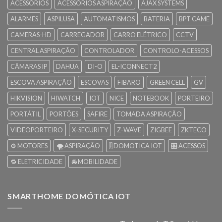
ACESSÓRIOS
ACESSÓRIOS ASPIRAÇÃO
AJAX SYSTEMS
ALARMES
ASPILUSA
AUTOMATISMOS
BATERIA
BPT CAME
CAMERAS-HD
CARREGADOR
CARRO ELÉTRICO
CCTV
CENTRAL ASPIRAÇÃO
CONTROLADOR
CONTROLO-ACESSOS
CÂMARAS IP
DAHUA
DI-O
EL-ICONNECT2
ESCOVA ASPIRAÇÃO
ESCOVAS
FIBARO
GREEN CELL
GV
HIKVISION
HIWATCH
IOT
NICE
NOTEBOOK
PORTEIRO
PORTÁTIL
PORTÕES
SAFIRE
TOMADA ASPIRAÇÃO
VIDEOPORTEIRO
X-SECURITY
Z-WAVE
ZIGBEE
ZKTECO
⚙️ MOTORES
🌪️ ASPIRAÇÃO
🎚️ DOMOTICA IOT
🎛️ ACESSOS
🔁 ELETRICIDADE
🚘 MOBILIDADE
SMARTHOME DOMÓTICA IOT