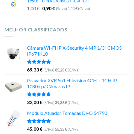
Teste - DNX DOMOTICA IOT
1,00
€
0,90
€
(S/Iva)
1,11
€
(C/Iva)
MELHOR CLASSIFICADOS
Câmara WI-FI IP X-Security 4 MP 1/3" CMOS
IP67 IK10
Avaliação
69,33
€
(S/Iva)
85,28
€
(C/Iva)
5.00
de 5
Gravador XVR 5n1 Hikvision 4CH + 1CH IP
1080p p/ Câmaras IP
Avaliação
32,00
€
(S/Iva)
39,36
€
(C/Iva)
5.00
de 5
Módulo Atuador Tomadas DI-O 54790
Avaliação
45,00
€
(S/Iva)
55,35
€
(C/Iva)
5.00
de 5