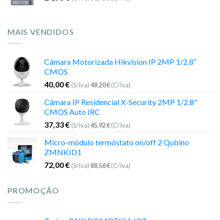
MAIS VENDIDOS
Câmara Motorizada Hikvision IP 2MP 1/2.8″
CMOS
40,00
€
(S/Iva)
49,20
€
(C/Iva)
Câmara IP Residencial X-Security 2MP 1/2.8"
CMOS Auto IRC
37,33
€
(S/Iva)
45,92
€
(C/Iva)
Micro-módulo termóstato on/off 2 Qubino
ZMNKID1
72,00
€
(S/Iva)
88,56
€
(C/Iva)
PROMOÇÃO