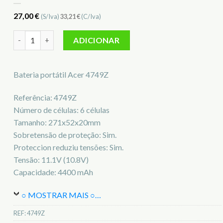
27,00
€
(S/Iva)
33,21
€
(C/Iva)
Quantidade de Bateria para notebook Acer 4749Z
ADICIONAR
Bateria portátil Acer 4749Z
Referência: 4749Z
Número de células: 6 células
Tamanho: 271x52x20mm
Sobretensão de proteção: Sim.
Proteccion reduziu tensões: Sim.
Tensão: 11.1V (10.8V)
Capacidade: 4400 mAh
○ MOSTRAR MAIS ○
…
REF:
4749Z