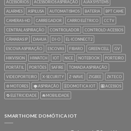
ACESSÓRIOS
ACESSÓRIOS ASPIRAÇÃO
AJAX SYSTEMS
ALARMES
ASPILUSA
AUTOMATISMOS
BATERIA
BPT CAME
CAMERAS-HD
CARREGADOR
CARRO ELÉTRICO
CCTV
CENTRAL ASPIRAÇÃO
CONTROLADOR
CONTROLO-ACESSOS
CÂMARAS IP
DAHUA
DI-O
EL-ICONNECT2
ESCOVA ASPIRAÇÃO
ESCOVAS
FIBARO
GREEN CELL
GV
HIKVISION
HIWATCH
IOT
NICE
NOTEBOOK
PORTEIRO
PORTÁTIL
PORTÕES
SAFIRE
TOMADA ASPIRAÇÃO
VIDEOPORTEIRO
X-SECURITY
Z-WAVE
ZIGBEE
ZKTECO
⚙️ MOTORES
🌪️ ASPIRAÇÃO
🎚️ DOMOTICA IOT
🎛️ ACESSOS
🔁 ELETRICIDADE
🚘 MOBILIDADE
SMARTHOME DOMÓTICA IOT