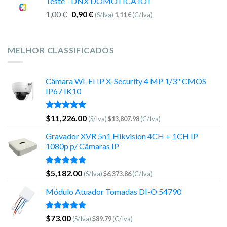
Teste - DNX DOMOTICA IOT
1,00
€
0,90
€
(S/Iva)
1,11
€
(C/Iva)
MELHOR CLASSIFICADOS
Câmara WI-FI IP X-Security 4 MP 1/3" CMOS
IP67 IK10
Avaliação
$
11,226.00
(S/Iva)
$
13,807.98
(C/Iva)
5.00
de 5
Gravador XVR 5n1 Hikvision 4CH + 1CH IP
1080p p/ Câmaras IP
Avaliação
$
5,182.00
(S/Iva)
$
6,373.86
(C/Iva)
5.00
de 5
Módulo Atuador Tomadas DI-O 54790
Avaliação
$
73.00
(S/Iva)
$
89.79
(C/Iva)
5.00
de 5