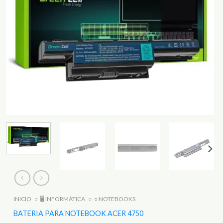
INICIO
○
🖥️ INFORMÁTICA
○
○ NOTEBOOKS
BATERIA PARA NOTEBOOK ACER 4750