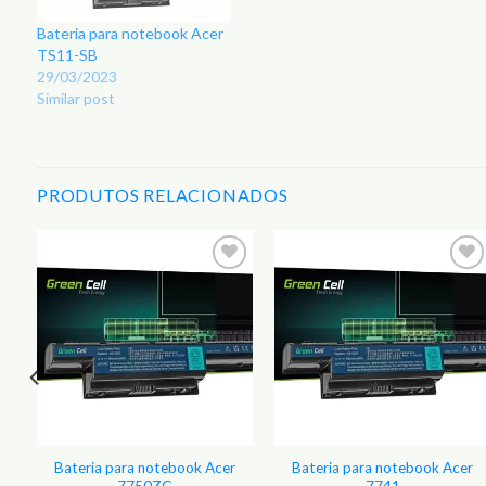
Bateria para notebook Acer
TS11-SB
29/03/2023
Similar post
PRODUTOS RELACIONADOS
r
Adicionar
Adicionar
aos
aos
s
Favoritos
Favoritos
Bateria para notebook Acer
Bateria para notebook Acer