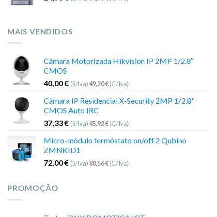
MAIS VENDIDOS
Câmara Motorizada Hikvision IP 2MP 1/2.8″
CMOS
40,00
€
(S/Iva)
49,20
€
(C/Iva)
Câmara IP Residencial X-Security 2MP 1/2.8"
CMOS Auto IRC
37,33
€
(S/Iva)
45,92
€
(C/Iva)
Micro-módulo termóstato on/off 2 Qubino
ZMNKID1
72,00
€
(S/Iva)
88,56
€
(C/Iva)
PROMOÇÃO