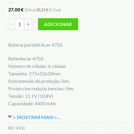
27,00
€
(S/Iva)
33,21
€
(C/Iva)
Quantidade de Bateria para notebook Acer 4750
ADICIONAR
Bateria portátil Acer 4750
Referência: 4750
Número de células: 6 células
Tamanho: 271x52x20mm
Sobretensão de proteção: Sim.
Proteccion reduziu tensões: Sim.
Tensão: 11.1V (10.8V)
Capacidade: 4400 mAh
○ MOSTRAR MAIS ○
…
REF:
4550