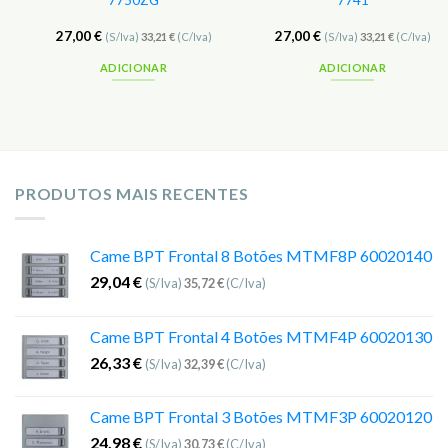
7750ZG
7741
27,00
€
27,00
€
(S/Iva)
33,21
€
(C/Iva)
(S/Iva)
33,21
€
(C/Iva)
ADICIONAR
ADICIONAR
PRODUTOS MAIS RECENTES
Came BPT Frontal 8 Botões MTMF8P 60020140
29,04
€
(S/Iva)
35,72
€
(C/Iva)
Came BPT Frontal 4 Botões MTMF4P 60020130
26,33
€
(S/Iva)
32,39
€
(C/Iva)
Came BPT Frontal 3 Botões MTMF3P 60020120
24,98
€
(S/Iva)
30,73
€
(C/Iva)