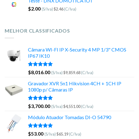
Teste - DNX DOMOTICA IOT
$
2.00
(S/Iva)
$
2.46
(C/Iva)
MELHOR CLASSIFICADOS
Câmara WI-FI IP X-Security 4 MP 1/3" CMOS
IP67 IK10
Avaliação
$
8,016.00
(S/Iva)
$
9,859.68
(C/Iva)
5.00
de 5
Gravador XVR 5n1 Hikvision 4CH + 1CH IP
1080p p/ Câmaras IP
Avaliação
$
3,700.00
(S/Iva)
$
4,551.00
(C/Iva)
5.00
de 5
Módulo Atuador Tomadas DI-O 54790
Avaliação
$
53.00
(S/Iva)
$
65.19
(C/Iva)
5.00
de 5