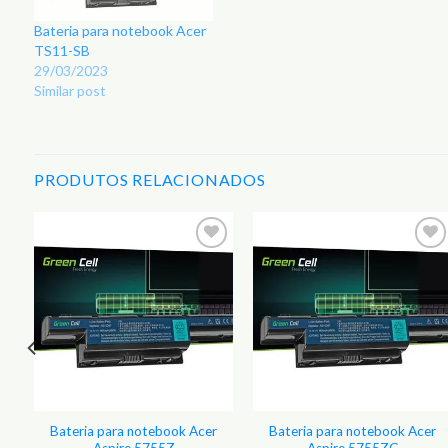
Bateria para notebook Acer
TS11-SB
29/03/2023
Similar post
PRODUTOS RELACIONADOS
r
Adicionar
Adicionar
aos
aos
s
Favoritos
Favoritos
Bateria para notebook Acer
Bateria para notebook Acer