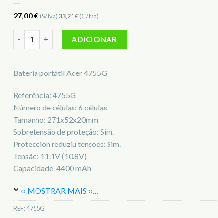
27,00
€
(S/Iva)
33,21
€
(C/Iva)
Quantidade de Bateria para notebook Acer 4755G
ADICIONAR
Bateria portátil Acer 4755G
Referência: 4755G
Número de células: 6 células
Tamanho: 271x52x20mm
Sobretensão de proteção: Sim.
Proteccion reduziu tensões: Sim.
Tensão: 11.1V (10.8V)
Capacidade: 4400 mAh
○ MOSTRAR MAIS ○
…
REF:
4755G