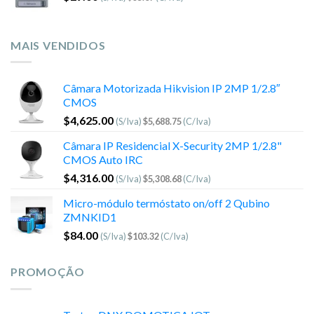
MAIS VENDIDOS
Câmara Motorizada Hikvision IP 2MP 1/2.8″
CMOS
$
4,625.00
(S/Iva)
$
5,688.75
(C/Iva)
Câmara IP Residencial X-Security 2MP 1/2.8"
CMOS Auto IRC
$
4,316.00
(S/Iva)
$
5,308.68
(C/Iva)
Micro-módulo termóstato on/off 2 Qubino
ZMNKID1
$
84.00
(S/Iva)
$
103.32
(C/Iva)
PROMOÇÃO