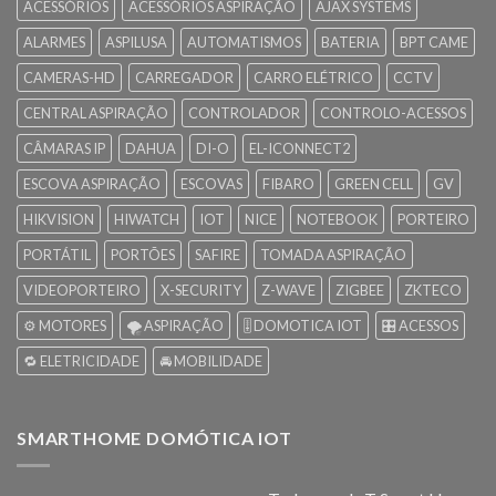
ACESSÓRIOS
ACESSÓRIOS ASPIRAÇÃO
AJAX SYSTEMS
ALARMES
ASPILUSA
AUTOMATISMOS
BATERIA
BPT CAME
CAMERAS-HD
CARREGADOR
CARRO ELÉTRICO
CCTV
CENTRAL ASPIRAÇÃO
CONTROLADOR
CONTROLO-ACESSOS
CÂMARAS IP
DAHUA
DI-O
EL-ICONNECT2
ESCOVA ASPIRAÇÃO
ESCOVAS
FIBARO
GREEN CELL
GV
HIKVISION
HIWATCH
IOT
NICE
NOTEBOOK
PORTEIRO
PORTÁTIL
PORTÕES
SAFIRE
TOMADA ASPIRAÇÃO
VIDEOPORTEIRO
X-SECURITY
Z-WAVE
ZIGBEE
ZKTECO
⚙️ MOTORES
🌪️ ASPIRAÇÃO
🎚️ DOMOTICA IOT
🎛️ ACESSOS
🔁 ELETRICIDADE
🚘 MOBILIDADE
SMARTHOME DOMÓTICA IOT