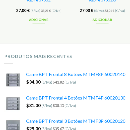
Aspire 5755Z
Aspire 5755ZG
27,00
€
27,00
€
(S/Iva)
33,21
€
(C/Iva)
(S/Iva)
33,21
€
(C/Iva)
ADICIONAR
ADICIONAR
PRODUTOS MAIS RECENTES
Came BPT Frontal 8 Botões MTMF8P 60020140
$
34.00
(S/Iva)
$
41.82
(C/Iva)
Came BPT Frontal 4 Botões MTMF4P 60020130
$
31.00
(S/Iva)
$
38.13
(C/Iva)
Came BPT Frontal 3 Botões MTMF3P 60020120
$
29.00
(S/Iva)
$
35.67
(C/Iva)