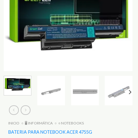
INICIO
○
🖥️ INFORMÁTICA
○
○ NOTEBOOKS
BATERIA PARA NOTEBOOK ACER 4755G