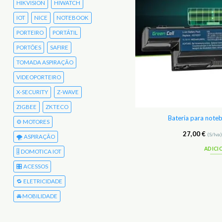
HIKVISION
HIWATCH
IOT
NICE
NOTEBOOK
PORTEIRO
PORTÁTIL
PORTÕES
SAFIRE
TOMADA ASPIRAÇÃO
VIDEOPORTEIRO
X-SECURITY
Z-WAVE
ZIGBEE
ZKTECO
eria para notebook Acer 5750ZG
Bateria para not
⚙️ MOTORES
27,00
€
27,00
€
(S/Iva)
33,21
€
(C/Iva)
(S/Iva
🌪️ ASPIRAÇÃO
ADICIONAR
ADICI
🎚️ DOMOTICA IOT
🎛️ ACESSOS
🔁 ELETRICIDADE
🚘 MOBILIDADE