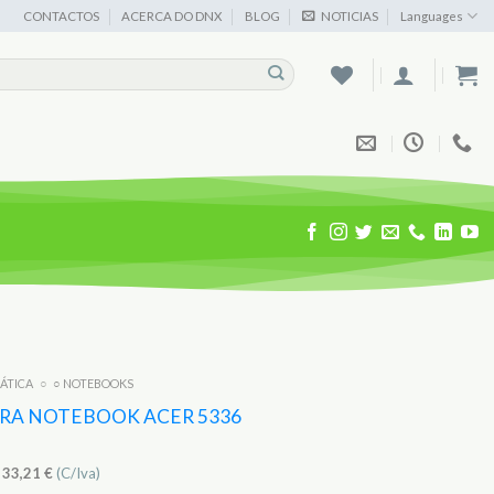
CONTACTOS
ACERCA DO DNX
BLOG
NOTICIAS
Languages
MÁTICA
○
○ NOTEBOOKS
ARA NOTEBOOK ACER 5336
)
33,21
€
(C/Iva)