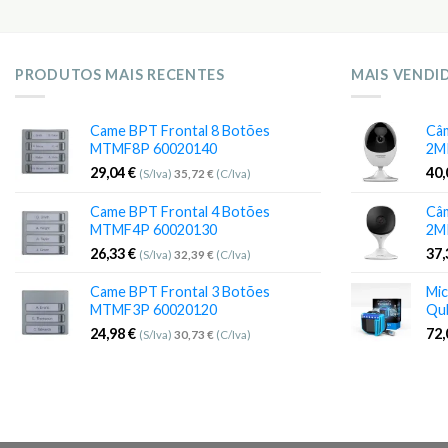
PRODUTOS MAIS RECENTES
MAIS VENDI
Came BPT Frontal 8 Botões
Câm
MTMF8P 60020140
2M
29,04
€
40
(S/Iva)
35,72
€
(C/Iva)
Came BPT Frontal 4 Botões
Câm
MTMF4P 60020130
2M
26,33
€
37
(S/Iva)
32,39
€
(C/Iva)
Came BPT Frontal 3 Botões
Mic
MTMF3P 60020120
Qu
24,98
€
72
(S/Iva)
30,73
€
(C/Iva)