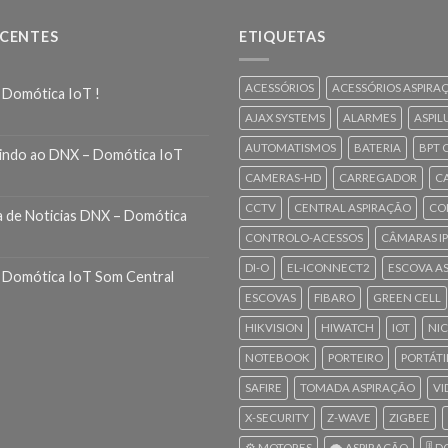
ECENTES
ETIQUETAS
ACESSÓRIOS
ACESSÓRIOS ASPIRA
 Domótica IoT !
AJAX SYSTEMS
ALARMES
ASPIL
AUTOMATISMOS
BATERIA
BPT 
indo ao DNX – Domótica IoT
CAMERAS-HD
CARREGADOR
C
CCTV
CENTRAL ASPIRAÇÃO
CO
a de Noticias DNX – Domótica
CONTROLO-ACESSOS
CÂMARAS IP
DI-O
EL-ICONNECT2
ESCOVA A
 Domótica IoT Som Central
ESCOVAS
FIBARO
GREEN CELL
HIKVISION
HIWATCH
IOT
NI
NOTEBOOK
PORTEIRO
PORTÁTI
SAFIRE
TOMADA ASPIRAÇÃO
VI
X-SECURITY
Z-WAVE
ZIGBEE
⚙️ MOTORES
🌪️ ASPIRAÇÃO
🎚️