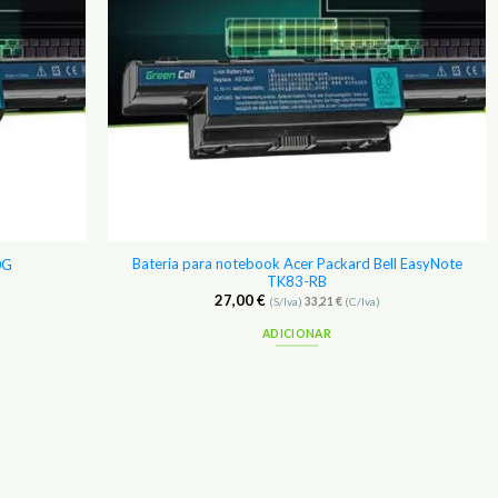
Bateria para notebook Acer Packard Bell EasyNote
0G
TK83-RB
27,00
€
(S/Iva)
33,21
€
(C/Iva)
ADICIONAR