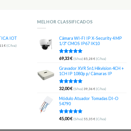
MELHOR CLASSIFICADOS
TICA IOT
Câmara WI-FI IP X-Security 4 MP
1/3" CMOS IP67 IK10
,11
€
(C/Iva)
Avaliação
69,33
€
(S/Iva)
85,28
€
(C/Iva)
5.00
de 5
Gravador XVR 5n1 Hikvision 4CH +
1CH IP 1080p p/ Câmaras IP
Avaliação
32,00
€
(S/Iva)
39,36
€
(C/Iva)
5.00
de 5
Módulo Atuador Tomadas DI-O
54790
Avaliação
45,00
€
(S/Iva)
55,35
€
(C/Iva)
5.00
de 5