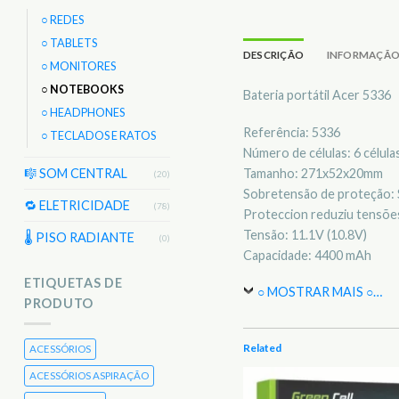
○ REDES
○ TABLETS
DESCRIÇÃO
INFORMAÇÃO
○ MONITORES
○ NOTEBOOKS
Bateria portátil Acer 5336
○ HEADPHONES
Referência: 5336
○ TECLADOS E RATOS
Número de células: 6 célula
Tamanho: 271x52x20mm
🎼 SOM CENTRAL
(20)
Sobretensão de proteção: 
🔁 ELETRICIDADE
(78)
Proteccion reduziu tensões
Tensão: 11.1V (10.8V)
🌡 PISO RADIANTE
(0)
Capacidade: 4400 mAh
ETIQUETAS DE
○ MOSTRAR MAIS ○
…
PRODUTO
Related
ACESSÓRIOS
ACESSÓRIOS ASPIRAÇÃO