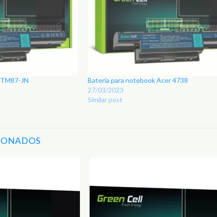
r TM87-JN
Bateria para notebook Acer 4738
27/03/2023
Similar post
IONADOS
Adicionar
aos
Favoritos