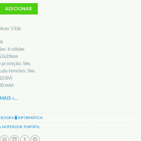
Bateria para notebook Acer 5336
ADICIONAR
l Acer 5336
36
as: 6 células
x52x20mm
 proteção: Sim.
ziu tensões: Sim.
10.8V)
400 mAh
MAIS ○
…
EBOOKS
,
🖥️ INFORMÁTICA
A
,
NOTEBOOK
,
PORTÁTIL