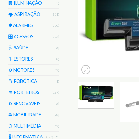
🏢 ILUMINAÇÃO
(55)
🌪️ ASPIRAÇÃO
(311)
🛡️ ALARMES
(510)
🎛️ ACESSOS
(223)
🩺 SAÚDE
(16)
🪟 ESTORES
(8)
⚙️ MOTORES
(92)
🦿 ROBÓTICA
(1)
📅 PORTEIROS
(137)
♻️ RENOVAVEIS
(36)
🚘 MOBILIDADE
(70)
📺 MULTIMÉDIA
(12)
🖥️ INFORMÁTICA
(324)