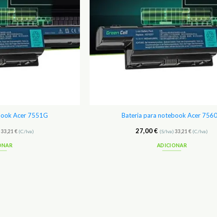
ebook Acer 7551G
Bateria para notebook Acer 756
27,00
€
)
33,21
€
(C/Iva)
(S/Iva)
33,21
€
(C/Iva)
ONAR
ADICIONAR