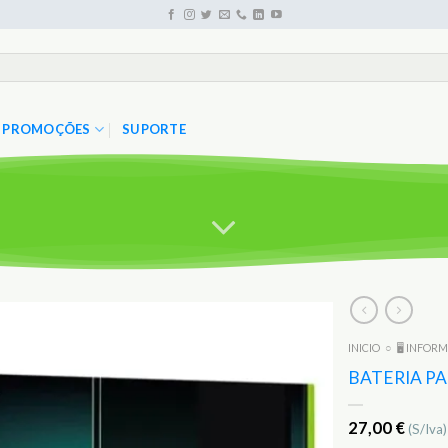
PROMOÇÕES
SUPORTE
INICIO
○
🖥️ INFOR
Adicionar
aos
BATERIA P
Favoritos
27,00
€
(S/Iva