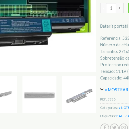
Quantidade de 
Bateria portáti
Referência: 53
Número de célul
Tamanho: 271
Sobretensão de
Proteccion redu
Tensão: 11.1V (
Capacidade: 4
○ MOSTRAR 
REF:
5336
Categorias:
○ NOT
Etiquetas:
BATERI