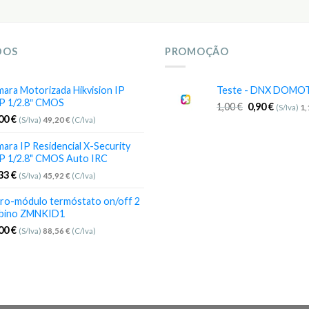
DOS
PROMOÇÃO
ara Motorizada Hikvision IP
Teste - DNX DOMO
P 1/2.8″ CMOS
1,00
€
0,90
€
(S/Iva)
1
,00
€
(S/Iva)
49,20
€
(C/Iva)
ara IP Residencial X-Security
P 1/2.8" CMOS Auto IRC
,33
€
(S/Iva)
45,92
€
(C/Iva)
ro-módulo termóstato on/off 2
bino ZMNKID1
,00
€
(S/Iva)
88,56
€
(C/Iva)