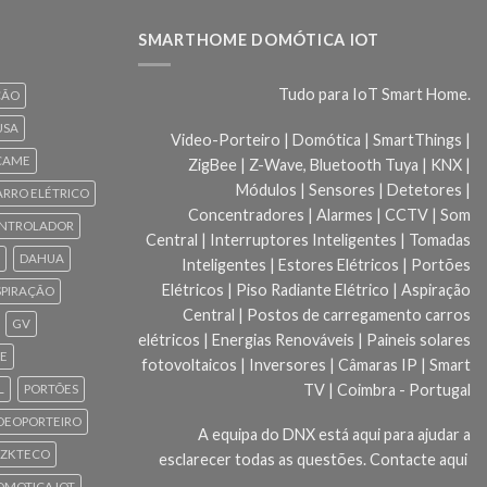
SMARTHOME DOMÓTICA IOT
Tudo para IoT Smart Home.
ÇÃO
USA
Video-Porteiro | Domótica | SmartThings |
CAME
ZigBee | Z-Wave, Bluetooth Tuya | KNX |
Módulos | Sensores | Detetores |
ARRO ELÉTRICO
Concentradores | Alarmes | CCTV | Som
NTROLADOR
Central | Interruptores Inteligentes | Tomadas
DAHUA
Inteligentes | Estores Elétricos | Portões
Elétricos | Piso Radiante Elétrico | Aspiração
SPIRAÇÃO
Central | Postos de carregamento carros
GV
elétricos | Energias Renováveis | Paineis solares
CE
fotovoltaicos | Inversores | Câmaras IP | Smart
TV | Coimbra - Portugal
L
PORTÕES
DEOPORTEIRO
A equipa do DNX está aqui para ajudar a
ZKTECO
esclarecer todas as questões.
Contacte aqui
 DOMOTICA IOT