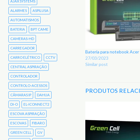
AJAX SYSTEMS
ALARMES
ASPILUSA
AUTOMATISMOS
BATERIA
BPT CAME
CAMERAS-HD
CARREGADOR
Bateria para notebook Ace
CARRO ELÉTRICO
CCTV
27/03/2023
Similar post
CENTRAL ASPIRAÇÃO
CONTROLADOR
CONTROLO-ACESSOS
PRODUTOS RELAC
CÂMARAS IP
DAHUA
DI-O
EL-ICONNECT2
ESCOVA ASPIRAÇÃO
Adicionar
aos
ESCOVAS
FIBARO
Favoritos
GREEN CELL
GV