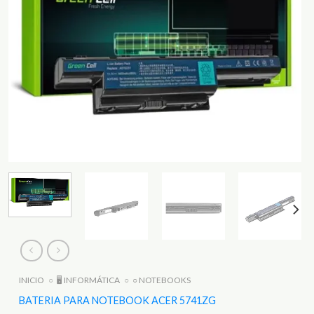
INICIO
○
🖥️ INFORMÁTICA
○
○ NOTEBOOKS
BATERIA PARA NOTEBOOK ACER 5741ZG