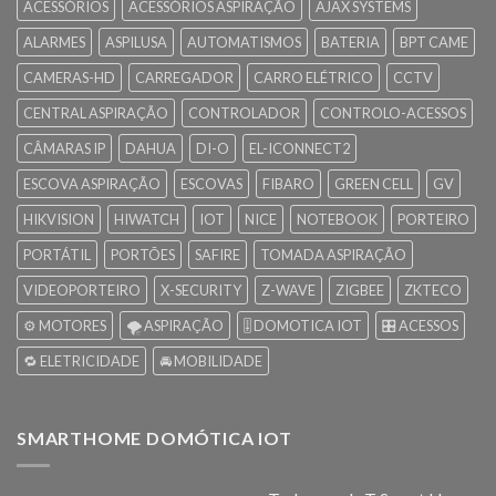
ACESSÓRIOS
ACESSÓRIOS ASPIRAÇÃO
AJAX SYSTEMS
ALARMES
ASPILUSA
AUTOMATISMOS
BATERIA
BPT CAME
CAMERAS-HD
CARREGADOR
CARRO ELÉTRICO
CCTV
CENTRAL ASPIRAÇÃO
CONTROLADOR
CONTROLO-ACESSOS
CÂMARAS IP
DAHUA
DI-O
EL-ICONNECT2
ESCOVA ASPIRAÇÃO
ESCOVAS
FIBARO
GREEN CELL
GV
HIKVISION
HIWATCH
IOT
NICE
NOTEBOOK
PORTEIRO
PORTÁTIL
PORTÕES
SAFIRE
TOMADA ASPIRAÇÃO
VIDEOPORTEIRO
X-SECURITY
Z-WAVE
ZIGBEE
ZKTECO
⚙️ MOTORES
🌪️ ASPIRAÇÃO
🎚️ DOMOTICA IOT
🎛️ ACESSOS
🔁 ELETRICIDADE
🚘 MOBILIDADE
SMARTHOME DOMÓTICA IOT