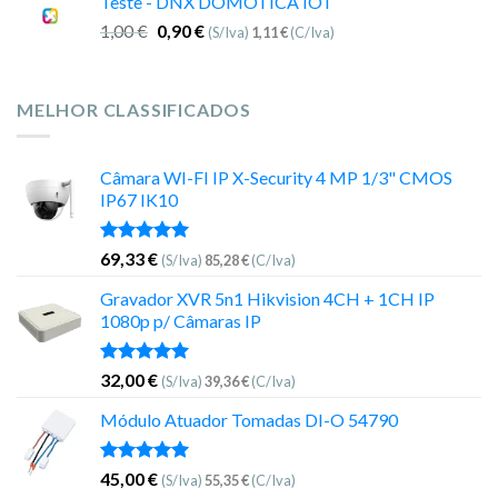
Teste - DNX DOMOTICA IOT
1,00
€
0,90
€
(S/Iva)
1,11
€
(C/Iva)
MELHOR CLASSIFICADOS
Câmara WI-FI IP X-Security 4 MP 1/3" CMOS
IP67 IK10
Avaliação
69,33
€
(S/Iva)
85,28
€
(C/Iva)
5.00
de 5
Gravador XVR 5n1 Hikvision 4CH + 1CH IP
1080p p/ Câmaras IP
Avaliação
32,00
€
(S/Iva)
39,36
€
(C/Iva)
5.00
de 5
Módulo Atuador Tomadas DI-O 54790
Avaliação
45,00
€
(S/Iva)
55,35
€
(C/Iva)
5.00
de 5