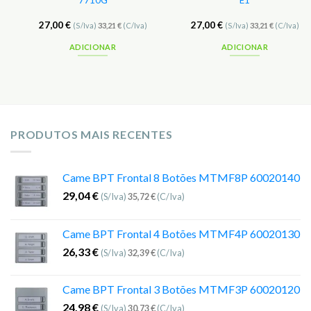
7710G
E1
27,00
€
27,00
€
(S/Iva)
33,21
€
(C/Iva)
(S/Iva)
33,21
€
(C/Iva)
ADICIONAR
ADICIONAR
PRODUTOS MAIS RECENTES
Came BPT Frontal 8 Botões MTMF8P 60020140
29,04
€
(S/Iva)
35,72
€
(C/Iva)
Came BPT Frontal 4 Botões MTMF4P 60020130
26,33
€
(S/Iva)
32,39
€
(C/Iva)
Came BPT Frontal 3 Botões MTMF3P 60020120
24,98
€
(S/Iva)
30,73
€
(C/Iva)