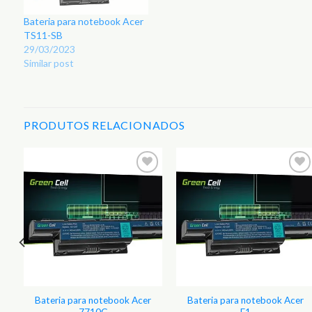
Bateria para notebook Acer
TS11-SB
29/03/2023
Similar post
PRODUTOS RELACIONADOS
r
Adicionar
Adicionar
aos
aos
s
Favoritos
Favoritos
Bateria para notebook Acer
Bateria para notebook Acer