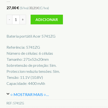
27,00
€
(S/Iva)
33,21
€
(C/Iva)
Quantidade de Bateria para notebook Acer 5741ZG
ADICIONAR
Bateria portátil Acer 5741ZG
Referência: 5741ZG
Número de células: 6 células
Tamanho: 271x52x20mm
Sobretensão de proteção: Sim.
Proteccion reduziu tensões: Sim.
Tensão: 11.1V (10.8V)
Capacidade: 4400 mAh
○ MOSTRAR MAIS ○
…
REF:
5741ZG