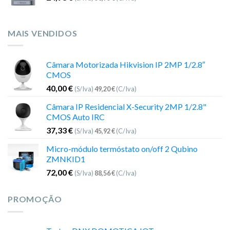
MAIS VENDIDOS
Câmara Motorizada Hikvision IP 2MP 1/2.8″
CMOS
40,00
€
(S/Iva)
49,20
€
(C/Iva)
Câmara IP Residencial X-Security 2MP 1/2.8"
CMOS Auto IRC
37,33
€
(S/Iva)
45,92
€
(C/Iva)
Micro-módulo termóstato on/off 2 Qubino
ZMNKID1
72,00
€
(S/Iva)
88,56
€
(C/Iva)
PROMOÇÃO