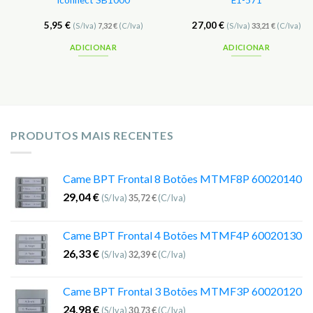
iconnect SB1000
E1-571
5,95
€
27,00
€
(S/Iva)
7,32
€
(C/Iva)
(S/Iva)
33,21
€
(C/Iva)
ADICIONAR
ADICIONAR
PRODUTOS MAIS RECENTES
Came BPT Frontal 8 Botões MTMF8P 60020140
29,04
€
(S/Iva)
35,72
€
(C/Iva)
Came BPT Frontal 4 Botões MTMF4P 60020130
26,33
€
(S/Iva)
32,39
€
(C/Iva)
Came BPT Frontal 3 Botões MTMF3P 60020120
24,98
€
(S/Iva)
30,73
€
(C/Iva)