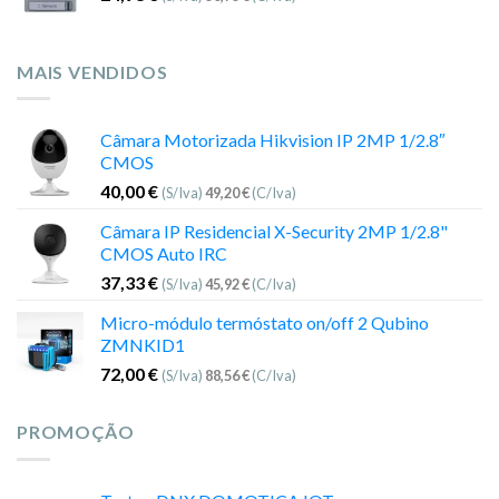
MAIS VENDIDOS
Câmara Motorizada Hikvision IP 2MP 1/2.8″
CMOS
40,00
€
(S/Iva)
49,20
€
(C/Iva)
Câmara IP Residencial X-Security 2MP 1/2.8"
CMOS Auto IRC
37,33
€
(S/Iva)
45,92
€
(C/Iva)
Micro-módulo termóstato on/off 2 Qubino
ZMNKID1
72,00
€
(S/Iva)
88,56
€
(C/Iva)
PROMOÇÃO