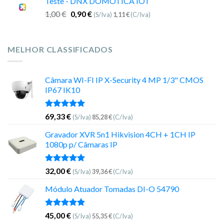
Teste - DNX DOMOTICA IOT
1,00
€
0,90
€
(S/Iva)
1,11
€
(C/Iva)
MELHOR CLASSIFICADOS
Câmara WI-FI IP X-Security 4 MP 1/3" CMOS
IP67 IK10
Avaliação
69,33
€
(S/Iva)
85,28
€
(C/Iva)
5.00
de 5
Gravador XVR 5n1 Hikvision 4CH + 1CH IP
1080p p/ Câmaras IP
Avaliação
32,00
€
(S/Iva)
39,36
€
(C/Iva)
5.00
de 5
Módulo Atuador Tomadas DI-O 54790
Avaliação
45,00
€
(S/Iva)
55,35
€
(C/Iva)
5.00
de 5