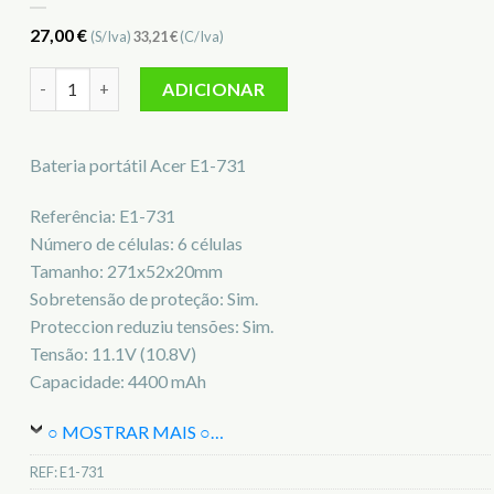
27,00
€
(S/Iva)
33,21
€
(C/Iva)
Quantidade de Bateria para notebook Acer E1-731
ADICIONAR
Bateria portátil Acer E1-731
Referência: E1-731
Número de células: 6 células
Tamanho: 271x52x20mm
Sobretensão de proteção: Sim.
Proteccion reduziu tensões: Sim.
Tensão: 11.1V (10.8V)
Capacidade: 4400 mAh
○ MOSTRAR MAIS ○
…
REF:
E1-731