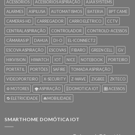
ACESSÓRIOS
ACESSÓRIOS ASPIRAÇÃO
AJAX SYSTEMS
ALARMES
ASPILUSA
AUTOMATISMOS
BATERIA
BPT CAME
CAMERAS-HD
CARREGADOR
CARRO ELÉTRICO
CCTV
CENTRAL ASPIRAÇÃO
CONTROLADOR
CONTROLO-ACESSOS
CÂMARAS IP
DAHUA
DI-O
EL-ICONNECT2
ESCOVA ASPIRAÇÃO
ESCOVAS
FIBARO
GREEN CELL
GV
HIKVISION
HIWATCH
IOT
NICE
NOTEBOOK
PORTEIRO
PORTÁTIL
PORTÕES
SAFIRE
TOMADA ASPIRAÇÃO
VIDEOPORTEIRO
X-SECURITY
Z-WAVE
ZIGBEE
ZKTECO
⚙️ MOTORES
🌪️ ASPIRAÇÃO
🎚️ DOMOTICA IOT
🎛️ ACESSOS
🔁 ELETRICIDADE
🚘 MOBILIDADE
SMARTHOME DOMÓTICA IOT