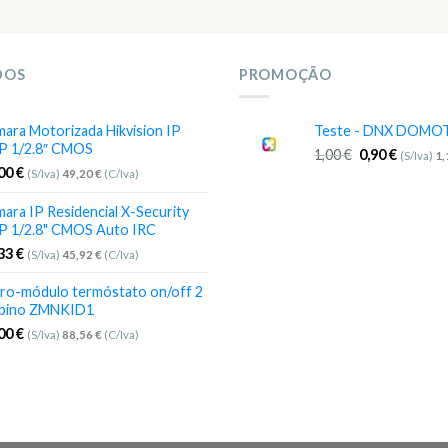
DOS
PROMOÇÃO
ara Motorizada Hikvision IP
Teste - DNX DOMO
P 1/2.8″ CMOS
1,00
€
0,90
€
(S/Iva)
1
,00
€
(S/Iva)
49,20
€
(C/Iva)
ara IP Residencial X-Security
P 1/2.8" CMOS Auto IRC
,33
€
(S/Iva)
45,92
€
(C/Iva)
ro-módulo termóstato on/off 2
bino ZMNKID1
,00
€
(S/Iva)
88,56
€
(C/Iva)