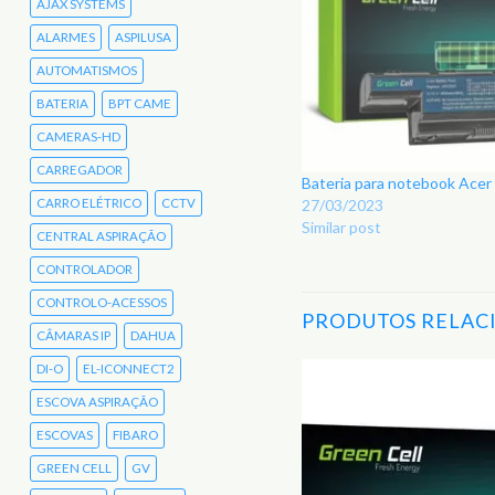
AJAX SYSTEMS
ALARMES
ASPILUSA
AUTOMATISMOS
BATERIA
BPT CAME
CAMERAS-HD
CARREGADOR
Bateria para notebook Ace
CARRO ELÉTRICO
CCTV
27/03/2023
Similar post
CENTRAL ASPIRAÇÃO
CONTROLADOR
CONTROLO-ACESSOS
PRODUTOS RELAC
CÂMARAS IP
DAHUA
DI-O
EL-ICONNECT2
ESCOVA ASPIRAÇÃO
Adicionar
aos
ESCOVAS
FIBARO
Favoritos
GREEN CELL
GV