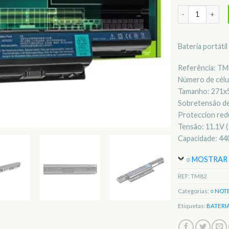
Quantidade de 
Bateria portáti
Referência: T
Número de célul
Tamanho: 271
Sobretensão de
Proteccion redu
Tensão: 11.1V (
Capacidade: 4
○ MOSTRAR 
REF:
TM82
Categorias:
○ NOT
Etiquetas:
BATERI