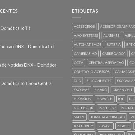
ECENTES
ETIQUETAS
ACESSÓRIOS
ACESSÓRIOS ASPIRA
 Domótica IoT !
AJAX SYSTEMS
ALARMES
ASPIL
AUTOMATISMOS
BATERIA
BPT 
indo ao DNX – Domótica IoT
CAMERAS-HD
CARREGADOR
C
CCTV
CENTRAL ASPIRAÇÃO
CO
a de Noticias DNX – Domótica
CONTROLO-ACESSOS
CÂMARAS IP
DI-O
EL-ICONNECT2
ESCOVA A
 Domótica IoT Som Central
ESCOVAS
FIBARO
GREEN CELL
HIKVISION
HIWATCH
IOT
NI
NOTEBOOK
PORTEIRO
PORTÁTI
SAFIRE
TOMADA ASPIRAÇÃO
VI
X-SECURITY
Z-WAVE
ZIGBEE
⚙️ MOTORES
🌪️ ASPIRAÇÃO
🎚️