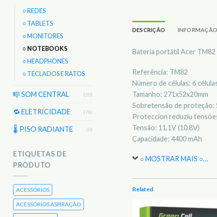
○ REDES
○ TABLETS
DESCRIÇÃO
INFORMAÇÃO
○ MONITORES
○ NOTEBOOKS
Bateria portátil Acer TM82
○ HEADPHONES
Referência: TM82
○ TECLADOS E RATOS
Número de células: 6 célula
Tamanho: 271x52x20mm
🎼 SOM CENTRAL
(20)
Sobretensão de proteção: 
🔁 ELETRICIDADE
(78)
Proteccion reduziu tensões
Tensão: 11.1V (10.8V)
🌡 PISO RADIANTE
(0)
Capacidade: 4400 mAh
ETIQUETAS DE
○ MOSTRAR MAIS ○
…
PRODUTO
Related
ACESSÓRIOS
ACESSÓRIOS ASPIRAÇÃO