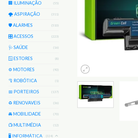
🏢 ILUMINAÇÃO
(55)
🌪️ ASPIRAÇÃO
(311)
🛡️ ALARMES
(510)
🎛️ ACESSOS
(223)
🩺 SAÚDE
(16)
🪟 ESTORES
(8)
⚙️ MOTORES
(92)
🦿 ROBÓTICA
(1)
📅 PORTEIROS
(137)
♻️ RENOVAVEIS
(36)
🚘 MOBILIDADE
(70)
📺 MULTIMÉDIA
(12)
🖥️ INFORMÁTICA
(324)