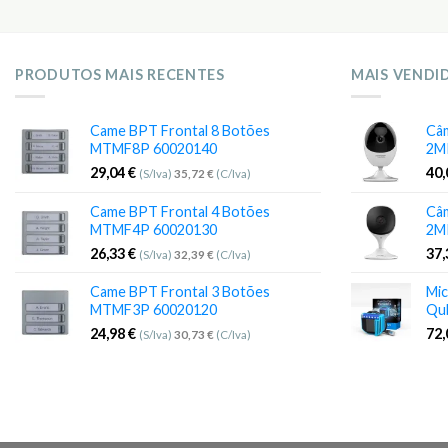
PRODUTOS MAIS RECENTES
MAIS VENDI
Came BPT Frontal 8 Botões
Câm
MTMF8P 60020140
2M
29,04
€
40
(S/Iva)
35,72
€
(C/Iva)
Came BPT Frontal 4 Botões
Câm
MTMF4P 60020130
2M
26,33
€
37
(S/Iva)
32,39
€
(C/Iva)
Came BPT Frontal 3 Botões
Mic
MTMF3P 60020120
Qu
24,98
€
72
(S/Iva)
30,73
€
(C/Iva)