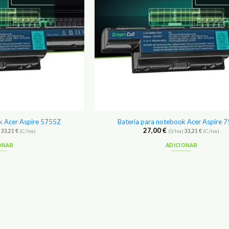
k Acer Aspire 5755Z
Bateria para notebook Acer Aspire 
27,00
€
)
33,21
€
(C/Iva)
(S/Iva)
33,21
€
(C/Iva)
ONAR
ADICIONAR