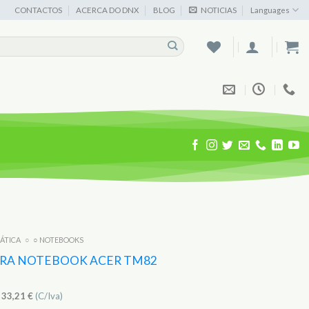
CONTACTOS
ACERCA DO DNX
BLOG
NOTICIAS
Languages
MÁTICA
○
○ NOTEBOOKS
ARA NOTEBOOK ACER TM82
)
33,21
€
(C/Iva)