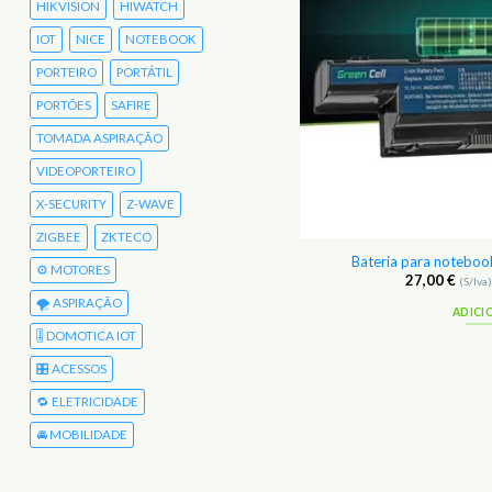
HIKVISION
HIWATCH
IOT
NICE
NOTEBOOK
PORTEIRO
PORTÁTIL
PORTÕES
SAFIRE
TOMADA ASPIRAÇÃO
VIDEOPORTEIRO
X-SECURITY
Z-WAVE
ZIGBEE
ZKTECO
eria para notebook Acer 4740Z
Bateria para noteboo
⚙️ MOTORES
27,00
€
27,00
€
(S/Iva)
33,21
€
(C/Iva)
(S/Iva
🌪️ ASPIRAÇÃO
ADICIONAR
ADICI
🎚️ DOMOTICA IOT
🎛️ ACESSOS
🔁 ELETRICIDADE
🚘 MOBILIDADE