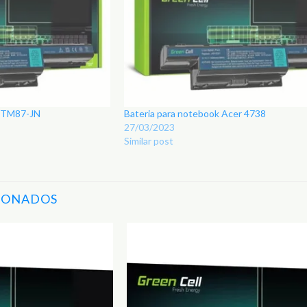
r TM87-JN
Bateria para notebook Acer 4738
27/03/2023
Similar post
IONADOS
Adicionar
aos
Favoritos