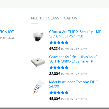
MELHOR CLASSIFICADOS
TICA IOT
Câmara WI-FI IP X-Security 4 MP
1/3" CMOS IP67 IK10
,11
€
(C/Iva)
Avaliação
69,33
€
(S/Iva)
85,28
€
(C/Iva)
5.00
de 5
Gravador XVR 5n1 Hikvision 4CH +
1CH IP 1080p p/ Câmaras IP
Avaliação
32,00
€
(S/Iva)
39,36
€
(C/Iva)
5.00
de 5
Módulo Atuador Tomadas DI-O
54790
Avaliação
45,00
€
(S/Iva)
55,35
€
(C/Iva)
5.00
de 5