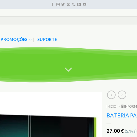
PROMOÇÕES
SUPORTE
INICIO
○
🖥️ INFOR
Adicionar
aos
BATERIA P
Favoritos
27,00
€
(S/Iva