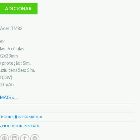
Bateria para notebook Acer TM82
ADICIONAR
l Acer TM82
M82
as: 6 células
x52x20mm
 proteção: Sim.
ziu tensões: Sim.
10.8V)
400 mAh
MAIS ○
…
EBOOKS
,
🖥️ INFORMÁTICA
A
,
NOTEBOOK
,
PORTÁTIL