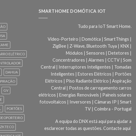
SMARTHOME DOMÓTICA IOT
Tudo para IoT Smart Home.
ÇÃO
USA
Video-Porteiro | Domótica | SmartThings |
CAME
ZigBee | Z-Wave, Bluetooth Tuya | KNX |
Módulos | Sensores | Detetores |
ARRO ELÉTRICO
Concentradores | Alarmes | CCTV | Som
NTROLADOR
Central | Interruptores Inteligentes | Tomadas
DAHUA
Inteligentes | Estores Elétricos | Portões
Elétricos | Piso Radiante Elétrico | Aspiração
SPIRAÇÃO
Central | Postos de carregamento carros
GV
elétricos | Energias Renováveis | Paineis solares
CE
fotovoltaicos | Inversores | Câmaras IP | Smart
TV | Coimbra - Portugal
L
PORTÕES
DEOPORTEIRO
A equipa do DNX está aqui para ajudar a
ZKTECO
esclarecer todas as questões.
Contacte aqui
 DOMOTICA IOT