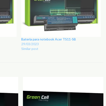
Bateria para notebook Acer TS11-SB
29/03/2023
Similar post
Adicionar
Adicionar
aos
aos
Favoritos
Favoritos