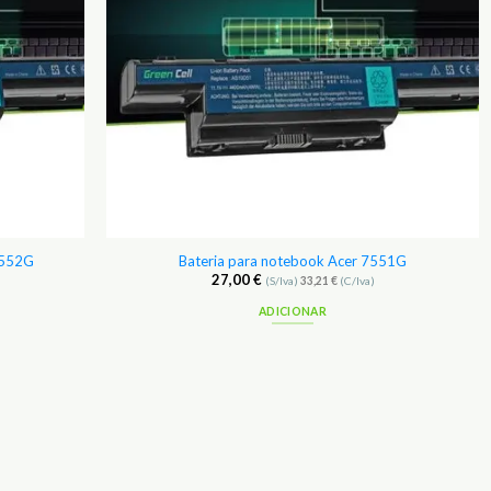
7552G
Bateria para notebook Acer 7551G
27,00
€
(S/Iva)
33,21
€
(C/Iva)
ADICIONAR