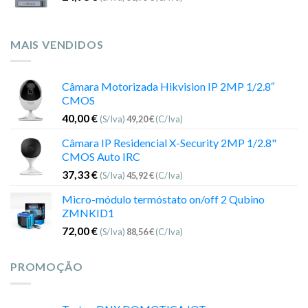
MAIS VENDIDOS
Câmara Motorizada Hikvision IP 2MP 1/2.8″
CMOS
40,00
€
(S/Iva)
49,20
€
(C/Iva)
Câmara IP Residencial X-Security 2MP 1/2.8"
CMOS Auto IRC
37,33
€
(S/Iva)
45,92
€
(C/Iva)
Micro-módulo termóstato on/off 2 Qubino
ZMNKID1
72,00
€
(S/Iva)
88,56
€
(C/Iva)
PROMOÇÃO