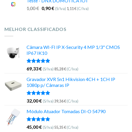
Teste - DNX DOMOTICA IOT
1,00
€
0,90
€
(S/Iva)
1,11
€
(C/Iva)
MELHOR CLASSIFICADOS
Câmara WI-FI IP X-Security 4 MP 1/3" CMOS
IP67 IK10
Avaliação
69,33
€
(S/Iva)
85,28
€
(C/Iva)
5.00
de 5
Gravador XVR 5n1 Hikvision 4CH + 1CH IP
1080p p/ Câmaras IP
Avaliação
32,00
€
(S/Iva)
39,36
€
(C/Iva)
5.00
de 5
Módulo Atuador Tomadas DI-O 54790
Avaliação
45,00
€
(S/Iva)
55,35
€
(C/Iva)
5.00
de 5