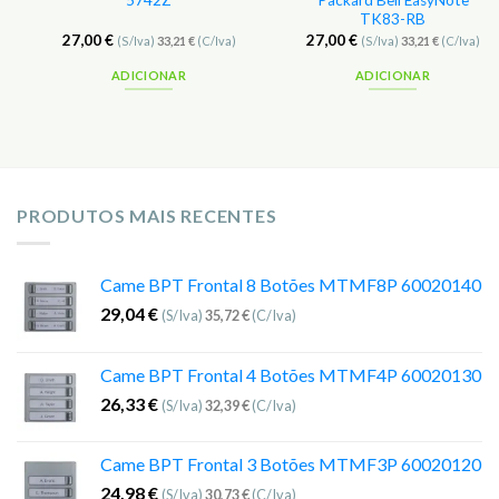
5742Z
Packard Bell EasyNote
TK83-RB
27,00
€
27,00
€
(S/Iva)
33,21
€
(C/Iva)
(S/Iva)
33,21
€
(C/Iva)
ADICIONAR
ADICIONAR
PRODUTOS MAIS RECENTES
Came BPT Frontal 8 Botões MTMF8P 60020140
29,04
€
(S/Iva)
35,72
€
(C/Iva)
Came BPT Frontal 4 Botões MTMF4P 60020130
26,33
€
(S/Iva)
32,39
€
(C/Iva)
Came BPT Frontal 3 Botões MTMF3P 60020120
24,98
€
(S/Iva)
30,73
€
(C/Iva)