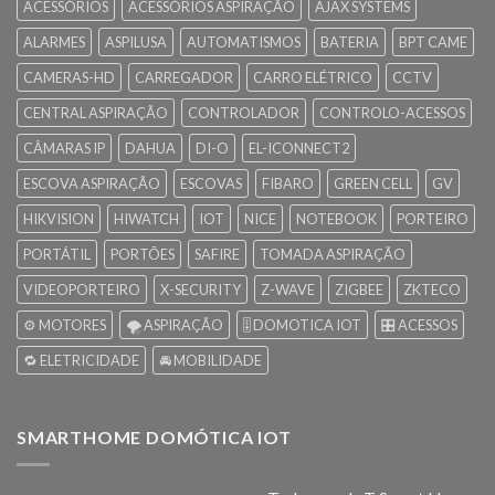
ACESSÓRIOS
ACESSÓRIOS ASPIRAÇÃO
AJAX SYSTEMS
ALARMES
ASPILUSA
AUTOMATISMOS
BATERIA
BPT CAME
CAMERAS-HD
CARREGADOR
CARRO ELÉTRICO
CCTV
CENTRAL ASPIRAÇÃO
CONTROLADOR
CONTROLO-ACESSOS
CÂMARAS IP
DAHUA
DI-O
EL-ICONNECT2
ESCOVA ASPIRAÇÃO
ESCOVAS
FIBARO
GREEN CELL
GV
HIKVISION
HIWATCH
IOT
NICE
NOTEBOOK
PORTEIRO
PORTÁTIL
PORTÕES
SAFIRE
TOMADA ASPIRAÇÃO
VIDEOPORTEIRO
X-SECURITY
Z-WAVE
ZIGBEE
ZKTECO
⚙️ MOTORES
🌪️ ASPIRAÇÃO
🎚️ DOMOTICA IOT
🎛️ ACESSOS
🔁 ELETRICIDADE
🚘 MOBILIDADE
SMARTHOME DOMÓTICA IOT