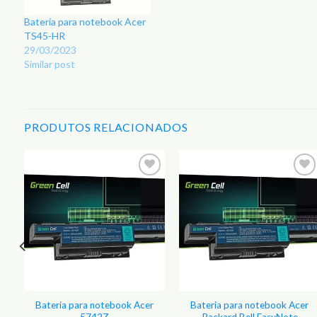
Bateria para notebook Acer
TS45-HR
29/03/2023
Similar post
PRODUTOS RELACIONADOS
r
Adicionar
Adicionar
aos
aos
s
Favoritos
Favoritos
Bateria para notebook Acer
Bateria para notebook Acer