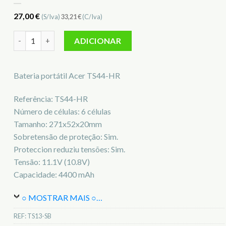
27,00
€
(S/Iva)
33,21
€
(C/Iva)
Quantidade de Bateria para notebook Acer TS44-HR
ADICIONAR
Bateria portátil Acer TS44-HR
Referência: TS44-HR
Número de células: 6 células
Tamanho: 271x52x20mm
Sobretensão de proteção: Sim.
Proteccion reduziu tensões: Sim.
Tensão: 11.1V (10.8V)
Capacidade: 4400 mAh
○ MOSTRAR MAIS ○
…
REF:
TS13-SB