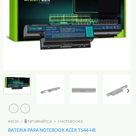
INICIO
○
🖥️ INFORMÁTICA
○
○ NOTEBOOKS
BATERIA PARA NOTEBOOK ACER TS44-HR