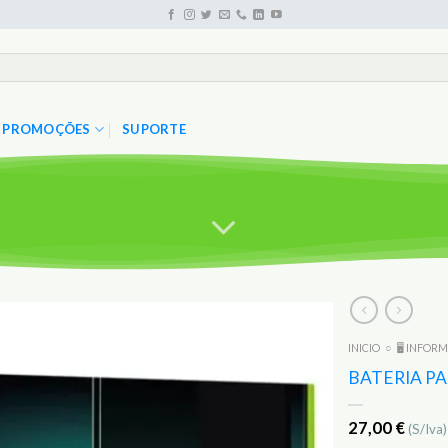
PROMOÇÕES
SUPORTE
INICIO
○
🖥️ INFOR
Adicionar
aos
BATERIA P
Favoritos
27,00
€
(S/Iva