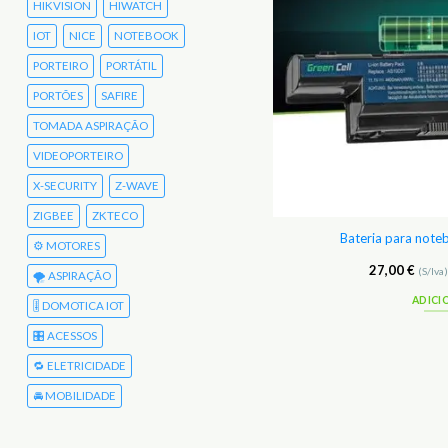
HIKVISION
HIWATCH
IOT
NICE
NOTEBOOK
PORTEIRO
PORTÁTIL
PORTÕES
SAFIRE
TOMADA ASPIRAÇÃO
VIDEOPORTEIRO
X-SECURITY
Z-WAVE
ZIGBEE
ZKTECO
são IR sobre HDMI Ebode HDIK30
Bateria para not
⚙️ MOTORES
32,48
€
27,00
€
(S/Iva)
39,95
€
(C/Iva)
(S/Iva
🌪️ ASPIRAÇÃO
ADICIONAR
ADICI
🎚️ DOMOTICA IOT
🎛️ ACESSOS
🔁 ELETRICIDADE
🚘 MOBILIDADE