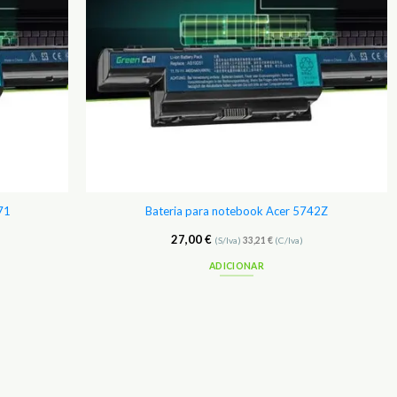
71
Bateria para notebook Acer 5742Z
27,00
€
(S/Iva)
33,21
€
(C/Iva)
ADICIONAR