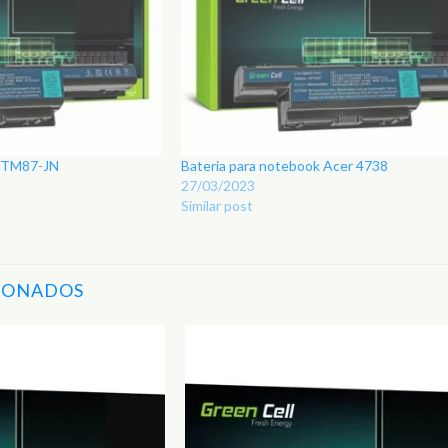
r TM87-JN
Bateria para notebook Acer 4738
27/03/2023
Similar post
IONADOS
Adicionar
aos
Favoritos