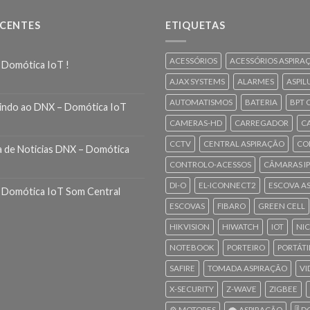
ECENTES
ETIQUETAS
ACESSÓRIOS
ACESSÓRIOS ASPIRA
 Domótica IoT !
AJAX SYSTEMS
ALARMES
ASPIL
AUTOMATISMOS
BATERIA
BPT 
indo ao DNX – Domótica IoT
CAMERAS-HD
CARREGADOR
C
CCTV
CENTRAL ASPIRAÇÃO
CO
a de Noticias DNX – Domótica
CONTROLO-ACESSOS
CÂMARAS IP
DI-O
EL-ICONNECT2
ESCOVA A
 Domótica IoT Som Central
ESCOVAS
FIBARO
GREEN CELL
HIKVISION
HIWATCH
IOT
NI
NOTEBOOK
PORTEIRO
PORTÁTI
SAFIRE
TOMADA ASPIRAÇÃO
VI
X-SECURITY
Z-WAVE
ZIGBEE
⚙️ MOTORES
🌪️ ASPIRAÇÃO
🎚️