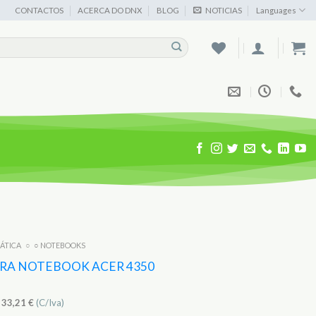
CONTACTOS
ACERCA DO DNX
BLOG
NOTICIAS
Languages
MÁTICA
○
○ NOTEBOOKS
ARA NOTEBOOK ACER 4350
)
33,21
€
(C/Iva)