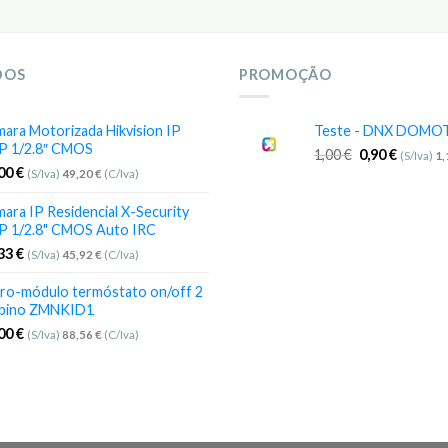
DOS
PROMOÇÃO
ara Motorizada Hikvision IP
Teste - DNX DOMO
P 1/2.8″ CMOS
1,00
€
0,90
€
(S/Iva)
1
,00
€
(S/Iva)
49,20
€
(C/Iva)
ara IP Residencial X-Security
P 1/2.8" CMOS Auto IRC
,33
€
(S/Iva)
45,92
€
(C/Iva)
ro-módulo termóstato on/off 2
bino ZMNKID1
,00
€
(S/Iva)
88,56
€
(C/Iva)