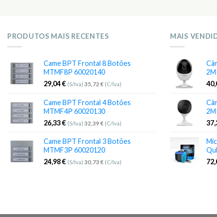
PRODUTOS MAIS RECENTES
MAIS VENDI
Came BPT Frontal 8 Botões
Câm
MTMF8P 60020140
2M
29,04
€
40
(S/Iva)
35,72
€
(C/Iva)
Came BPT Frontal 4 Botões
Câm
MTMF4P 60020130
2M
26,33
€
37
(S/Iva)
32,39
€
(C/Iva)
Came BPT Frontal 3 Botões
Mic
MTMF3P 60020120
Qu
24,98
€
72
(S/Iva)
30,73
€
(C/Iva)