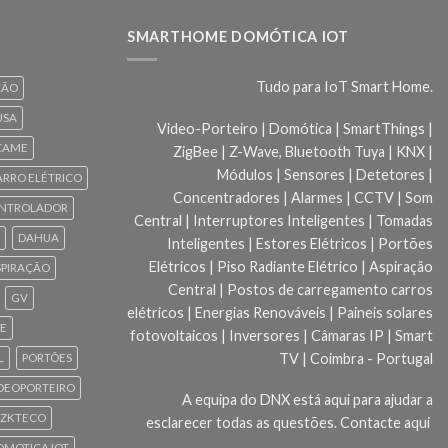
SMARTHOME DOMÓTICA IOT
Tudo para IoT Smart Home.
ÇÃO
USA
Video-Porteiro | Domótica | SmartThings |
CAME
ZigBee | Z-Wave, Bluetooth Tuya | KNX |
Módulos | Sensores | Detetores |
ARRO ELÉTRICO
Concentradores | Alarmes | CCTV | Som
NTROLADOR
Central | Interruptores Inteligentes | Tomadas
DAHUA
Inteligentes | Estores Elétricos | Portões
Elétricos | Piso Radiante Elétrico | Aspiração
SPIRAÇÃO
Central | Postos de carregamento carros
GV
elétricos | Energias Renováveis | Paineis solares
CE
fotovoltaicos | Inversores | Câmaras IP | Smart
TV | Coimbra - Portugal
L
PORTÕES
DEOPORTEIRO
A equipa do DNX está aqui para ajudar a
ZKTECO
esclarecer todas as questões.
Contacte aqui
 DOMOTICA IOT