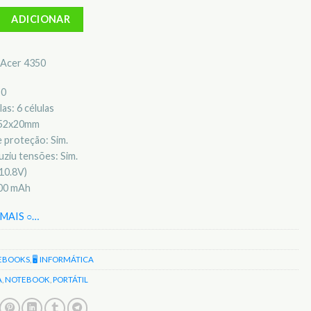
Bateria para notebook Acer 4350
ADICIONAR
l Acer 4350
50
as: 6 células
x52x20mm
 proteção: Sim.
ziu tensões: Sim.
10.8V)
400 mAh
MAIS ○
…
EBOOKS
,
🖥️ INFORMÁTICA
A
,
NOTEBOOK
,
PORTÁTIL