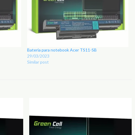
Bateria para notebook Acer TS11-SB
29/03/2023
Similar post
Adicionar
Adicionar
aos
aos
Favoritos
Favoritos