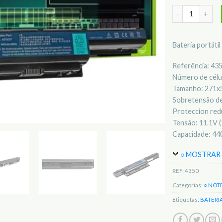
Quantidade de 
Bateria portáti
Referência: 43
Número de célul
Tamanho: 271
Sobretensão de
Proteccion redu
Tensão: 11.1V (
Capacidade: 4
○ MOSTRAR 
REF:
4350
Categorias:
○ NOT
Etiquetas:
BATERI