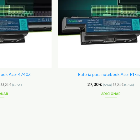
ebook Acer 4740Z
Bateria para notebook Acer E1-5
27,00
€
)
33,21
€
(C/Iva)
(S/Iva)
33,21
€
(C/Iva)
ONAR
ADICIONAR