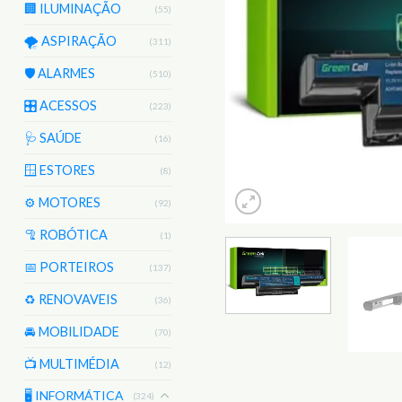
🏢 ILUMINAÇÃO
(55)
🌪️ ASPIRAÇÃO
(311)
🛡️ ALARMES
(510)
🎛️ ACESSOS
(223)
🩺 SAÚDE
(16)
🪟 ESTORES
(8)
⚙️ MOTORES
(92)
🦿 ROBÓTICA
(1)
📅 PORTEIROS
(137)
♻️ RENOVAVEIS
(36)
🚘 MOBILIDADE
(70)
📺 MULTIMÉDIA
(12)
🖥️ INFORMÁTICA
(324)