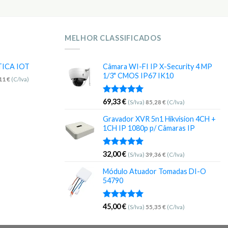
MELHOR CLASSIFICADOS
TICA IOT
Câmara WI-FI IP X-Security 4 MP
1/3" CMOS IP67 IK10
,11
€
(C/Iva)
Avaliação
69,33
€
(S/Iva)
85,28
€
(C/Iva)
5.00
de 5
Gravador XVR 5n1 Hikvision 4CH +
1CH IP 1080p p/ Câmaras IP
Avaliação
32,00
€
(S/Iva)
39,36
€
(C/Iva)
5.00
de 5
Módulo Atuador Tomadas DI-O
54790
Avaliação
45,00
€
(S/Iva)
55,35
€
(C/Iva)
5.00
de 5