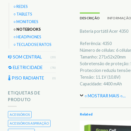
○ REDES
○ TABLETS
DESCRIÇÃO
INFORMAÇÃO
○ MONITORES
○ NOTEBOOKS
Bateria portátil Acer 4350
○ HEADPHONES
Referência: 4350
○ TECLADOS E RATOS
Número de células: 6 célula
Tamanho: 271x52x20mm
🎼 SOM CENTRAL
(20)
Sobretensão de proteção: 
🔁 ELETRICIDADE
(78)
Proteccion reduziu tensões
Tensão: 11.1V (10.8V)
🌡 PISO RADIANTE
(0)
Capacidade: 4400 mAh
ETIQUETAS DE
○ MOSTRAR MAIS ○
…
PRODUTO
Related
ACESSÓRIOS
ACESSÓRIOS ASPIRAÇÃO