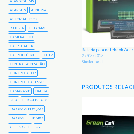
AJAX SYSTEMS
ALARMES
ASPILUSA
AUTOMATISMOS
BATERIA
BPT CAME
CAMERAS-HD
CARREGADOR
Bateria para notebook Ace
CARRO ELÉTRICO
CCTV
27/03/2023
Similar post
CENTRAL ASPIRAÇÃO
CONTROLADOR
CONTROLO-ACESSOS
PRODUTOS RELAC
CÂMARAS IP
DAHUA
DI-O
EL-ICONNECT2
ESCOVA ASPIRAÇÃO
Adicionar
aos
ESCOVAS
FIBARO
Favoritos
GREEN CELL
GV