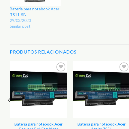
Bateria para notebook Acer
TS11-SB
29/03/2023
Similar post
PRODUTOS RELACIONADOS
r
Adicionar
Adicionar
aos
aos
s
Favoritos
Favoritos
Bateria para notebook Acer
Bateria para notebook Acer