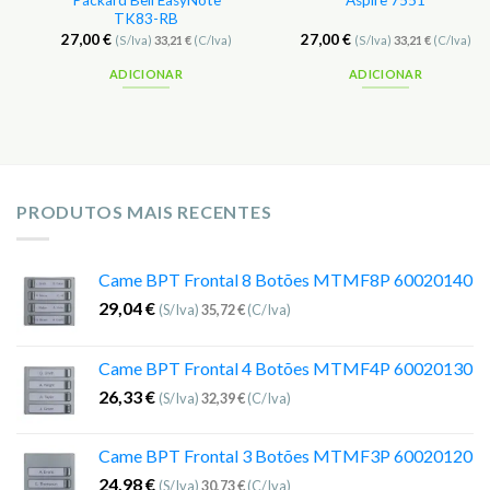
Packard Bell EasyNote
Aspire 7551
TK83-RB
27,00
€
27,00
€
(S/Iva)
33,21
€
(C/Iva)
(S/Iva)
33,21
€
(C/Iva)
ADICIONAR
ADICIONAR
PRODUTOS MAIS RECENTES
Came BPT Frontal 8 Botões MTMF8P 60020140
29,04
€
(S/Iva)
35,72
€
(C/Iva)
Came BPT Frontal 4 Botões MTMF4P 60020130
26,33
€
(S/Iva)
32,39
€
(C/Iva)
Came BPT Frontal 3 Botões MTMF3P 60020120
24,98
€
(S/Iva)
30,73
€
(C/Iva)