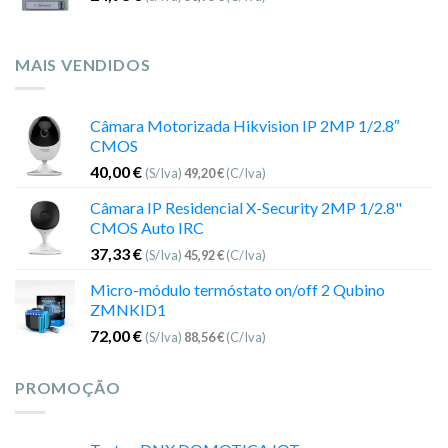
MAIS VENDIDOS
Câmara Motorizada Hikvision IP 2MP 1/2.8″
CMOS
40,00
€
(S/Iva)
49,20
€
(C/Iva)
Câmara IP Residencial X-Security 2MP 1/2.8"
CMOS Auto IRC
37,33
€
(S/Iva)
45,92
€
(C/Iva)
Micro-módulo termóstato on/off 2 Qubino
ZMNKID1
72,00
€
(S/Iva)
88,56
€
(C/Iva)
PROMOÇÃO