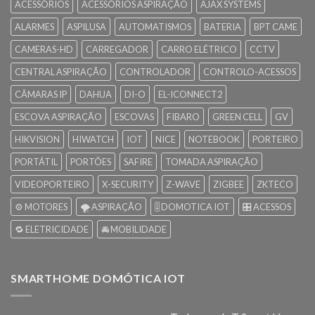
ACESSÓRIOS
ACESSÓRIOS ASPIRAÇÃO
AJAX SYSTEMS
ALARMES
ASPILUSA
AUTOMATISMOS
BATERIA
BPT CAME
CAMERAS-HD
CARREGADOR
CARRO ELÉTRICO
CCTV
CENTRAL ASPIRAÇÃO
CONTROLADOR
CONTROLO-ACESSOS
CÂMARAS IP
DAHUA
DI-O
EL-ICONNECT2
ESCOVA ASPIRAÇÃO
ESCOVAS
FIBARO
GREEN CELL
GV
HIKVISION
HIWATCH
IOT
NICE
NOTEBOOK
PORTEIRO
PORTÁTIL
PORTÕES
SAFIRE
TOMADA ASPIRAÇÃO
VIDEOPORTEIRO
X-SECURITY
Z-WAVE
ZIGBEE
ZKTECO
⚙️ MOTORES
🌪️ ASPIRAÇÃO
🎚️ DOMOTICA IOT
🎛️ ACESSOS
🔁 ELETRICIDADE
🚘 MOBILIDADE
SMARTHOME DOMÓTICA IOT