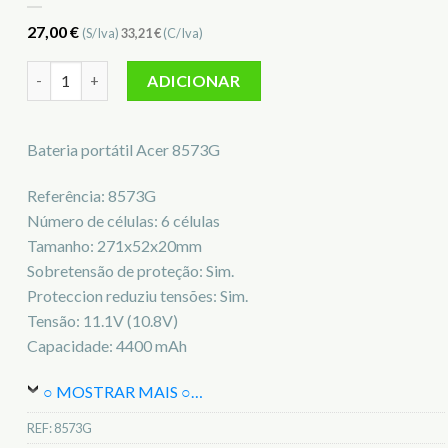
27,00
€
(S/Iva)
33,21
€
(C/Iva)
Quantidade de Bateria para notebook Acer 8573G
ADICIONAR
Bateria portátil Acer 8573G
Referência: 8573G
Número de células: 6 células
Tamanho: 271x52x20mm
Sobretensão de proteção: Sim.
Proteccion reduziu tensões: Sim.
Tensão: 11.1V (10.8V)
Capacidade: 4400 mAh
○ MOSTRAR MAIS ○
…
REF:
8573G