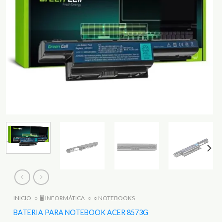
INICIO
○
🖥️ INFORMÁTICA
○
○ NOTEBOOKS
BATERIA PARA NOTEBOOK ACER 8573G