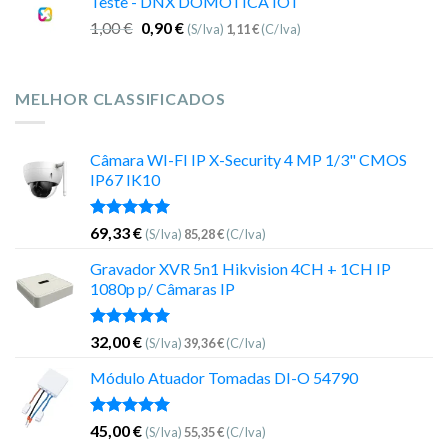
Teste - DNX DOMOTICA IOT
1,00
€
0,90
€
(S/Iva)
1,11
€
(C/Iva)
MELHOR CLASSIFICADOS
Câmara WI-FI IP X-Security 4 MP 1/3" CMOS
IP67 IK10
Avaliação
69,33
€
(S/Iva)
85,28
€
(C/Iva)
5.00
de 5
Gravador XVR 5n1 Hikvision 4CH + 1CH IP
1080p p/ Câmaras IP
Avaliação
32,00
€
(S/Iva)
39,36
€
(C/Iva)
5.00
de 5
Módulo Atuador Tomadas DI-O 54790
Avaliação
45,00
€
(S/Iva)
55,35
€
(C/Iva)
5.00
de 5