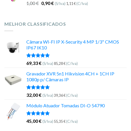
1,00
€
0,90
€
(S/Iva)
1,11
€
(C/Iva)
MELHOR CLASSIFICADOS
Câmara WI-FI IP X-Security 4 MP 1/3" CMOS
IP67 IK10
Avaliação
69,33
€
(S/Iva)
85,28
€
(C/Iva)
5.00
de 5
Gravador XVR 5n1 Hikvision 4CH + 1CH IP
1080p p/ Câmaras IP
Avaliação
32,00
€
(S/Iva)
39,36
€
(C/Iva)
5.00
de 5
Módulo Atuador Tomadas DI-O 54790
Avaliação
45,00
€
(S/Iva)
55,35
€
(C/Iva)
5.00
de 5