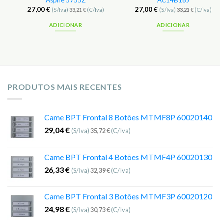
Aspire 5755Z
AC14B18J
27,00
€
27,00
€
(S/Iva)
33,21
€
(C/Iva)
(S/Iva)
33,21
€
(C/Iva)
ADICIONAR
ADICIONAR
PRODUTOS MAIS RECENTES
Came BPT Frontal 8 Botões MTMF8P 60020140
29,04
€
(S/Iva)
35,72
€
(C/Iva)
Came BPT Frontal 4 Botões MTMF4P 60020130
26,33
€
(S/Iva)
32,39
€
(C/Iva)
Came BPT Frontal 3 Botões MTMF3P 60020120
24,98
€
(S/Iva)
30,73
€
(C/Iva)