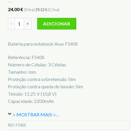
24,00
€
(S/Iva)
29,52
€
(C/Iva)
Quantidade de Bateria para notebook Asus F540S
ADICIONAR
Bateria para notebook Asus F540S
Referência: F540S
Número de Células: 3 Células
Tamanho: mm
Proteção contra sobretensão: Sim
Proteção contra queda de tensão: Sim
Tensão: 11,25 V (10,8 V)
Capacidade: 2200mAh
○ MOSTRAR MAIS ○
…
REF:
F540S