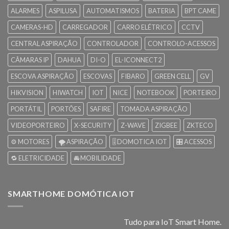
ALARMES
ASPILUSA
AUTOMATISMOS
BATERIA
BPT CAME
CAMERAS-HD
CARREGADOR
CARRO ELÉTRICO
CCTV
CENTRAL ASPIRAÇÃO
CONTROLADOR
CONTROLO-ACESSOS
CÂMARAS IP
DAHUA
DI-O
EL-ICONNECT2
ESCOVA ASPIRAÇÃO
ESCOVAS
FIBARO
GREEN CELL
GV
HIKVISION
HIWATCH
IOT
NICE
NOTEBOOK
PORTEIRO
PORTÁTIL
PORTÕES
SAFIRE
TOMADA ASPIRAÇÃO
VIDEOPORTEIRO
X-SECURITY
Z-WAVE
ZIGBEE
ZKTECO
⚙️ MOTORES
🌪️ ASPIRAÇÃO
🎚️ DOMOTICA IOT
🎛️ ACESSOS
🔁 ELETRICIDADE
🚘 MOBILIDADE
SMARTHOME DOMÓTICA IOT
Tudo para IoT Smart Home.