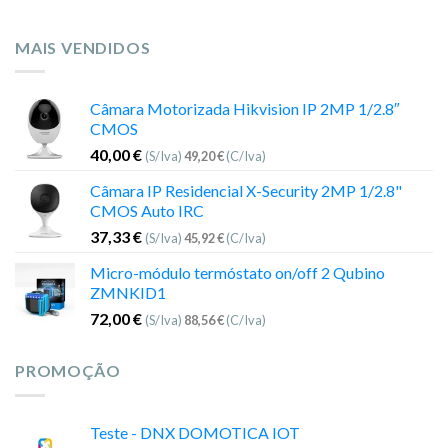
MAIS VENDIDOS
Câmara Motorizada Hikvision IP 2MP 1/2.8″
CMOS
40,00
€
(S/Iva)
49,20
€
(C/Iva)
Câmara IP Residencial X-Security 2MP 1/2.8"
CMOS Auto IRC
37,33
€
(S/Iva)
45,92
€
(C/Iva)
Micro-módulo termóstato on/off 2 Qubino
ZMNKID1
72,00
€
(S/Iva)
88,56
€
(C/Iva)
PROMOÇÃO
Teste - DNX DOMOTICA IOT