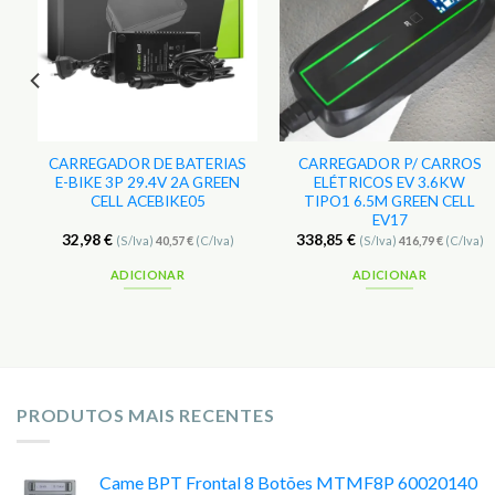
s
Favoritos
Favoritos
l
CARREGADOR DE BATERIAS
CARREGADOR P/ CARROS
E-BIKE 3P 29.4V 2A GREEN
ELÉTRICOS EV 3.6KW
CELL ACEBIKE05
TIPO1 6.5M GREEN CELL
EV17
32,98
€
338,85
€
(S/Iva)
40,57
€
(C/Iva)
(S/Iva)
416,79
€
(C/Iva)
ADICIONAR
ADICIONAR
PRODUTOS MAIS RECENTES
Came BPT Frontal 8 Botões MTMF8P 60020140