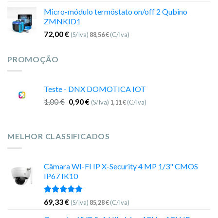
Micro-módulo termóstato on/off 2 Qubino
ZMNKID1
72,00
€
(S/Iva)
88,56
€
(C/Iva)
PROMOÇÃO
Teste - DNX DOMOTICA IOT
1,00
€
0,90
€
(S/Iva)
1,11
€
(C/Iva)
MELHOR CLASSIFICADOS
Câmara WI-FI IP X-Security 4 MP 1/3" CMOS
IP67 IK10
Avaliação
69,33
€
(S/Iva)
85,28
€
(C/Iva)
5.00
de 5