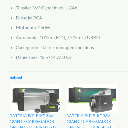
Tensão: 36V, Capacidade: 12Ah
Entrada: RCA
Motor até: 250W
Autonomia: 100km (ECO) / 50km (TURBO
Carregador e kit de montagem incluídos
Dimensões: 42.5×14.7x10cm
Related
BATERIA P/ E-BIKE 36V
BATERIA P/ E-BIKE 36V
12AH C/ CARREGADOR
12AH C/ CARREGADOR
GREEN CELL EBIKE08STD
GREEN CELL EBIKE45STD