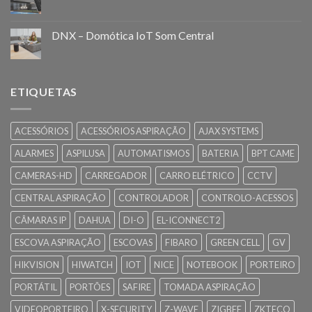
DNX – Domótica IoT Som Central
ETIQUETAS
ACESSÓRIOS
ACESSÓRIOS ASPIRAÇÃO
AJAX SYSTEMS
ALARMES
ASPILUSA
AUTOMATISMOS
BATERIA
BPT CAME
CAMERAS-HD
CARREGADOR
CARRO ELÉTRICO
CCTV
CENTRAL ASPIRAÇÃO
CONTROLADOR
CONTROLO-ACESSOS
CÂMARAS IP
DAHUA
DI-O
EL-ICONNECT2
ESCOVA ASPIRAÇÃO
ESCOVAS
FIBARO
GREEN CELL
GV
HIKVISION
HIWATCH
IOT
NICE
NOTEBOOK
PORTEIRO
PORTÁTIL
PORTÕES
SAFIRE
TOMADA ASPIRAÇÃO
VIDEOPORTEIRO
X-SECURITY
Z-WAVE
ZIGBEE
ZKTECO