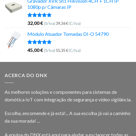
Gravador XVR 5n1 Hikvision 4CH + 1CH IP
1080p p/ Câmaras IP
Avaliação
32,00
€
(S/Iva)
39,36
€
(C/Iva)
5.00
de 5
Módulo Atuador Tomadas DI-O 54790
Avaliação
45,00
€
(S/Iva)
55,35
€
(C/Iva)
5.00
de 5
ACERCA DO DNX
As melhores soluções e componentes para sistemas de
domótica IoT com integração de segurança e vídeo vigilância.
Escolha, encomende e já está!... A sua escolha já vai a caminho
da sua morada! ...
A equipa do DNX está aqui para ajudar a esclarecer todas as