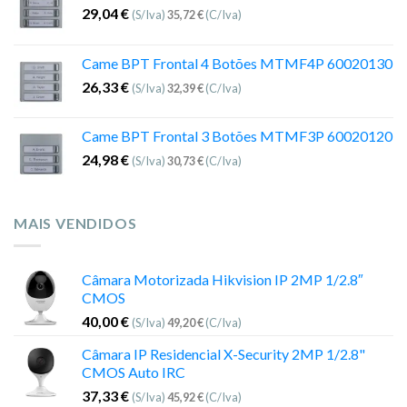
29,04
€
(S/Iva)
35,72
€
(C/Iva)
Came BPT Frontal 4 Botões MTMF4P 60020130
26,33
€
(S/Iva)
32,39
€
(C/Iva)
Came BPT Frontal 3 Botões MTMF3P 60020120
24,98
€
(S/Iva)
30,73
€
(C/Iva)
MAIS VENDIDOS
Câmara Motorizada Hikvision IP 2MP 1/2.8″
CMOS
40,00
€
(S/Iva)
49,20
€
(C/Iva)
Câmara IP Residencial X-Security 2MP 1/2.8"
CMOS Auto IRC
37,33
€
(S/Iva)
45,92
€
(C/Iva)