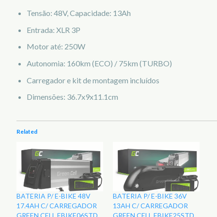
Tensão: 48V, Capacidade: 13Ah
Entrada: XLR 3P
Motor até: 250W
Autonomia: 160km (ECO) / 75km (TURBO)
Carregador e kit de montagem incluídos
Dimensões: 36.7x9x11.1cm
Related
BATERIA P/ E-BIKE 48V
BATERIA P/ E-BIKE 36V
17.4AH C/ CARREGADOR
13AH C/ CARREGADOR
GREEN CELL EBIKE06STD
GREEN CELL EBIKE25STD