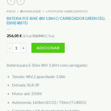
INICIO
○
🚘 MOBILIDADE
○
○ POSTOS DE CARREGAMENTO
BATERIA P/ E-BIKE 48V 13AH C/ CARREGADOR GREEN CELL
EBIKE48STD
256,05
€
(S/Iva)
314,94
€
(C/Iva)
Quantidade de BATERIA P/ E-BIKE 48V 13AH C/ CARREGADO
ADICIONAR
Bateria para E-Bike 48V 13AH com carregador:
Tensão: 48V, Capacidade: 13Ah
Entrada: XLR 3P
Motor até: 250W
Autonomia: 160km (ECO) / 75km (TURBO)
Carregador e kit de montagem incluídos