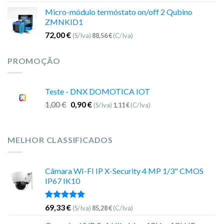
Micro-módulo termóstato on/off 2 Qubino
ZMNKID1
72,00
€
(S/Iva)
88,56
€
(C/Iva)
PROMOÇÃO
Teste - DNX DOMOTICA IOT
1,00
€
0,90
€
(S/Iva)
1,11
€
(C/Iva)
MELHOR CLASSIFICADOS
Câmara WI-FI IP X-Security 4 MP 1/3" CMOS
IP67 IK10
Avaliação
69,33
€
(S/Iva)
85,28
€
(C/Iva)
5.00
de 5