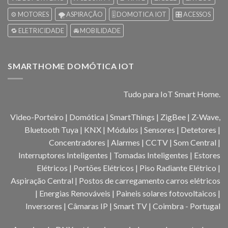
⚙️ MOTORES
🌪️ ASPIRAÇÃO
🎚️ DOMOTICA IOT
🎛️ ACESSOS
🔁 ELETRICIDADE
🚘 MOBILIDADE
SMARTHOME DOMÓTICA IOT
Tudo para IoT Smart Home.
Video-Porteiro | Domótica | SmartThings | ZigBee | Z-Wave,
Bluetooth Tuya | KNX | Módulos | Sensores | Detetores |
Concentradores | Alarmes | CCTV | Som Central |
Interruptores Inteligentes | Tomadas Inteligentes | Estores
Elétricos | Portões Elétricos | Piso Radiante Elétrico |
Aspiração Central | Postos de carregamento carros elétricos
| Energias Renováveis | Paineis solares fotovoltaicos |
Inversores | Câmaras IP | Smart TV | Coimbra - Portugal