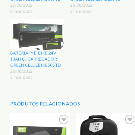
25/08/2022
25/08/2022
Similar post
Similar post
BATERIA P/ E-BIKE 24V
13AH C/ CARREGADOR
GREEN CELL EBIKE50STD
26/08/2022
Similar post
PRODUTOS RELACIONADOS
r
Adicionar
Adicionar
aos
aos