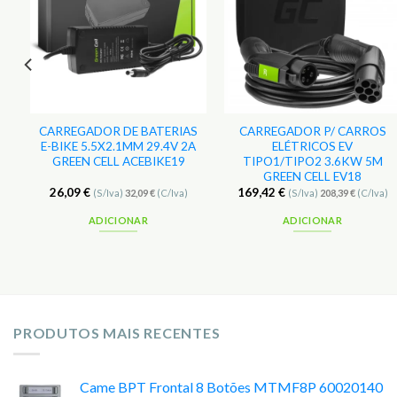
s
Favoritos
Favoritos
CARREGADOR DE BATERIAS
CARREGADOR P/ CARROS
E-BIKE 5.5X2.1MM 29.4V 2A
ELÉTRICOS EV
GREEN CELL ACEBIKE19
TIPO1/TIPO2 3.6KW 5M
GREEN CELL EV18
26,09
€
169,42
€
(S/Iva)
32,09
€
(C/Iva)
(S/Iva)
208,39
€
(C/Iva)
ADICIONAR
ADICIONAR
PRODUTOS MAIS RECENTES
Came BPT Frontal 8 Botões MTMF8P 60020140