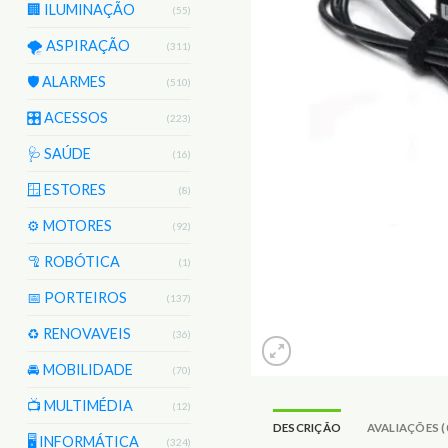
🏢 ILUMINAÇÃO
(55)
🌪️ ASPIRAÇÃO
(311)
🛡️ ALARMES
(510)
🎛️ ACESSOS
(223)
🩺 SAÚDE
(16)
🪟 ESTORES
(8)
⚙️ MOTORES
(92)
🦿 ROBÓTICA
(1)
📅 PORTEIROS
(137)
♻️ RENOVAVEIS
(36)
🚘 MOBILIDADE
(70)
📺 MULTIMÉDIA
(12)
DESCRIÇÃO
AVALIAÇÕES (
🖥️ INFORMÁTICA
(324)