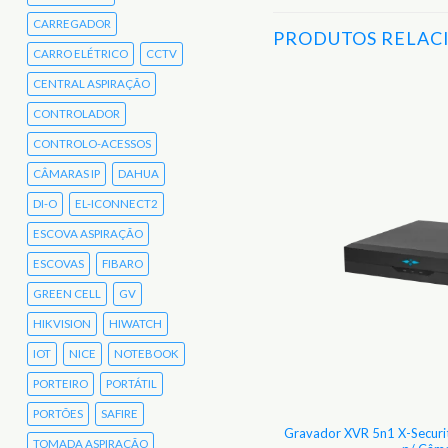
CARREGADOR
PRODUTOS RELAC
CARRO ELÉTRICO
CCTV
CENTRAL ASPIRAÇÃO
CONTROLADOR
Adicionar
aos
CONTROLO-ACESSOS
Favoritos
CÂMARAS IP
DAHUA
DI-O
EL-ICONNECT2
ESCOVA ASPIRAÇÃO
ESCOVAS
FIBARO
GREEN CELL
GV
HIKVISION
HIWATCH
IOT
NICE
NOTEBOOK
PORTEIRO
PORTÁTIL
PORTÕES
SAFIRE
et Branded HDCVI F. Gateway 1/2.7 2MP
Gravador XVR 5n1 X-Secur
TOMADA ASPIRAÇÃO