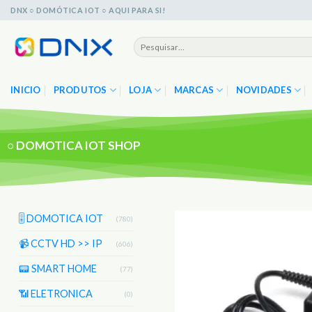
Skip
DNX ○ DOMÓTICA IOT ○ AQUI PARA SI!
to
content
Pesquisar
por:
INICIO
PRODUTOS
LOJA
MARCAS
NOVIDADES
○
DOMOTICA IOT SHOP
🎚️ DOMOTICA IOT
(780)
📹 CCTV HD >> IP
(606)
📟 SMART HOME
(77)
📶 ELETRONICA
(0)