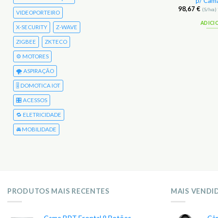
IoT 30m
p/ Câma
21,33
€
98,67
€
(S/Iva)
26,24
€
(C/Iva)
(S/Iva)
VIDEOPORTEIRO
ADICIONAR
ADICI
X-SECURITY
Z-WAVE
ZIGBEE
ZKTECO
⚙️ MOTORES
🌪️ ASPIRAÇÃO
🎚️ DOMOTICA IOT
🎛️ ACESSOS
🔁 ELETRICIDADE
🚘 MOBILIDADE
PRODUTOS MAIS RECENTES
MAIS VENDI