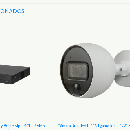
IONADOS
Adicionar
aos
Favoritos
ity 8CH 5Mp + 4CH IP 6Mp
Câmara Branded HDCVI gama IoT – 1/2″ 