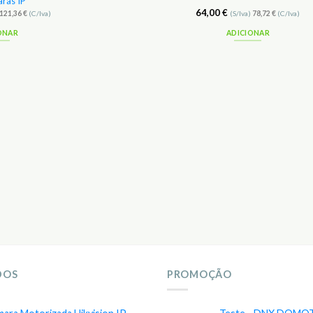
ras IP
64,00
€
121,36
€
(C/Iva)
(S/Iva)
78,72
€
(C/Iva)
ONAR
ADICIONAR
DOS
PROMOÇÃO