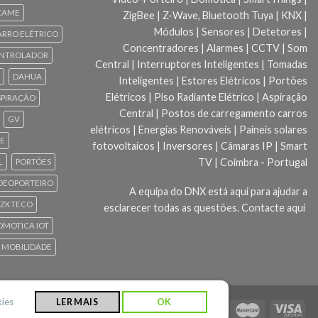
CAME
ZigBee | Z-Wave, Bluetooth Tuya | KNX |
Módulos | Sensores | Detetores |
ARRO ELÉTRICO
Concentradores | Alarmes | CCTV | Som
NTROLADOR
Central | Interruptores Inteligentes | Tomadas
DAHUA
Inteligentes | Estores Elétricos | Portões
Elétricos | Piso Radiante Elétrico | Aspiração
SPIRAÇÃO
Central | Postos de carregamento carros
GV
elétricos | Energias Renováveis | Paineis solares
CE
fotovoltaicos | Inversores | Câmaras IP | Smart
TV | Coimbra - Portugal
L
PORTÕES
DEOPORTEIRO
A equipa do DNX está aqui para ajudar a
ZKTECO
esclarecer todas as questões.
Contacte aqui
 DOMOTICA IOT
 MOBILIDADE
kies