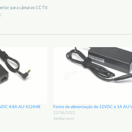
terior para câmaras CCTV.
;
12VDC 4.8A AU-S12A48
Fonte de alimentação de 12VDC e 1A AU
22/06/2022
Similar post