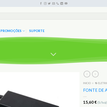
PROMOÇÕES
SUPORTE
INICIO
○
🔁 ELETR
Adicionar
aos
FONTE DE 
Favoritos
15,60
€
(S/Iva