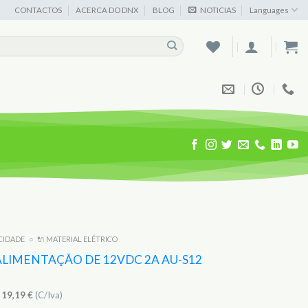
CONTACTOS
ACERCA DO DNX
BLOG
NOTICIAS
Languages
ICIDADE
○
🔌 MATERIAL ELÉTRICO
ALIMENTAÇÃO DE 12VDC 2A AU-S12
)
19,19
€
(C/Iva)