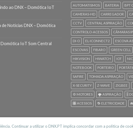
AUTOMATISMOS
BATERIA
BPT 
indo ao DNX – Domótica IoT
CAMERAS-HD
CARREGADOR
C
CCTV
CENTRAL ASPIRAÇÃO
CO
a de Noticias DNX – Domótica
CONTROLO-ACESSOS
CÂMARAS IP
DI-O
EL-ICONNECT2
ESCOVA A
 Domótica IoT Som Central
ESCOVAS
FIBARO
GREEN CELL
HIKVISION
HIWATCH
IOT
NI
NOTEBOOK
PORTEIRO
PORTÁTI
SAFIRE
TOMADA ASPIRAÇÃO
VI
X-SECURITY
Z-WAVE
ZIGBEE
⚙️ MOTORES
🌪️ ASPIRAÇÃO
🎚️
🎛️ ACESSOS
🔁 ELETRICIDADE

riência. Continuar a utilizar o DNX.PT implica concordar com a politica de coo