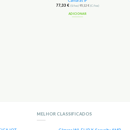
Câmaras IP
77,33
€
(S/Iva)
95,12
€
(C/Iva)
ADICIONAR
MELHOR CLASSIFICADOS