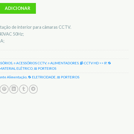
Fonte de alimentação de 12VDC 2A AU-S12
ADICIONAR
tação de interior para câmaras CCTV.
240VAC 50Hz;
2A;
SSÓRIOS
,
○ ACESSÓRIOS CCTV
,
○ ALIMENTADORES
,
📹 CCTV HD >> IP
,
🔁
 MATERIAL ELÉTRICO
,
📅 PORTEIROS
onte Alimentação
,
🔁 ELETRICIDADE
,
📅 PORTEIROS