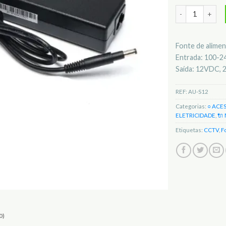
Quantidade de 
Fonte de alimen
Entrada: 100-
Saída: 12VDC, 
REF:
AU-S12
Categorias:
○ ACE
ELETRICIDADE
,
🔌
Etiquetas:
CCTV
,
F
0)