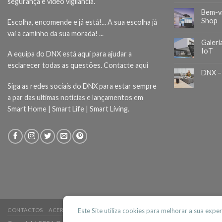
segurança e vídeo vigilância.
Bem-v
Shop
Escolha, encomende e já está!... A sua escolha já
vai a caminho da sua morada! ...
Galeri
IoT
A equipa do DNX está aqui para ajudar a
esclarecer todas as questões.
Contacte aqui
DNX –
Siga as redes sociais do DNX para estar sempre
a par das ultimas noticias e lançamentos em
Smart Home | Smart Life | Smart Living.
CONTACTOS
ACERCA DO DNX
BLOG
Este Site utiliza cookies para melhorar a sua expe