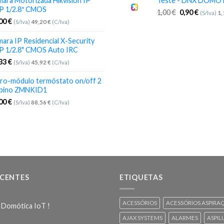
ara Motorizada Hikvision IP
Teste - DNX DOMO
P 1/2.8″ CMOS
1,00
€
0,90
€
(S/Iva)
1
,00
€
(S/Iva)
49,20
€
(C/Iva)
ara IP Residencial X-Security
P 1/2.8" CMOS Auto IRC
,33
€
(S/Iva)
45,92
€
(C/Iva)
ro-módulo termóstato on/off 2
bino ZMNKID1
,00
€
(S/Iva)
88,56
€
(C/Iva)
ECENTES
ETIQUETAS
ACESSÓRIOS
ACESSÓRIOS ASPIRA
 Domótica IoT !
AJAX SYSTEMS
ALARMES
ASPIL