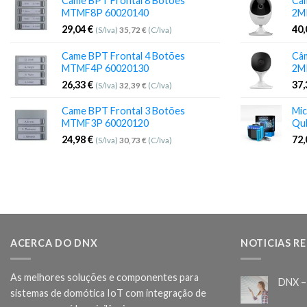
Came BPT Frontal 8 Botões
Câm
MTMF8P 60020140
2M
29,04
€
40
(S/Iva)
35,72
€
(C/Iva)
Came BPT Frontal 4 Botões
Câm
MTMF4P 60020130
2M
26,33
€
37
(S/Iva)
32,39
€
(C/Iva)
Came BPT Frontal 3 Botões
Mic
MTMF3P 60020120
Qu
24,98
€
72
(S/Iva)
30,73
€
(C/Iva)
ACERCA DO DNX
NOTICIAS R
As melhores soluções e componentes para
DNX –
sistemas de domótica IoT com integração de