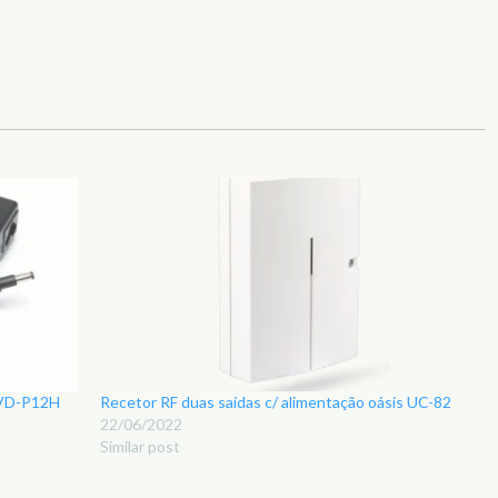
-VD-P12H
Recetor RF duas saídas c/ alimentação oásis UC-82
22/06/2022
Similar post