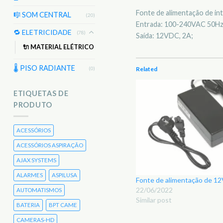
Fonte de alimentação de in
🎼 SOM CENTRAL
(20)
Entrada: 100-240VAC 50Hz
🔁 ELETRICIDADE
(78)
Saída: 12VDC, 2A;
🔌 MATERIAL ELÉTRICO
🌡 PISO RADIANTE
Related
(0)
ETIQUETAS DE
PRODUTO
ACESSÓRIOS
ACESSÓRIOS ASPIRAÇÃO
AJAX SYSTEMS
ALARMES
ASPILUSA
Fonte de alimentação de 
22/06/2022
AUTOMATISMOS
Similar post
BATERIA
BPT CAME
CAMERAS-HD