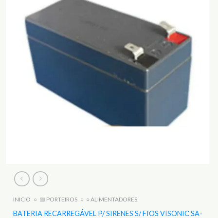
INICIO
○
📅 PORTEIROS
○
○ ALIMENTADORES
BATERIA RECARREGÁVEL P/ SIRENES S/ FIOS VISONIC SA-