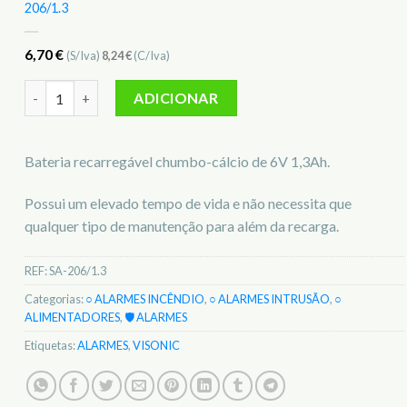
206/1.3
6,70
€
(S/Iva)
8,24
€
(C/Iva)
Quantidade de Bateria recarregável p/ sirenes s/ fios visonic 
ADICIONAR
Bateria recarregável chumbo-cálcio de 6V 1,3Ah.
Possui um elevado tempo de vida e não necessita que
qualquer tipo de manutenção para além da recarga.
REF:
SA-206/1.3
Categorias:
○ ALARMES INCÊNDIO
,
○ ALARMES INTRUSÃO
,
○
ALIMENTADORES
,
🛡️ ALARMES
Etiquetas:
ALARMES
,
VISONIC