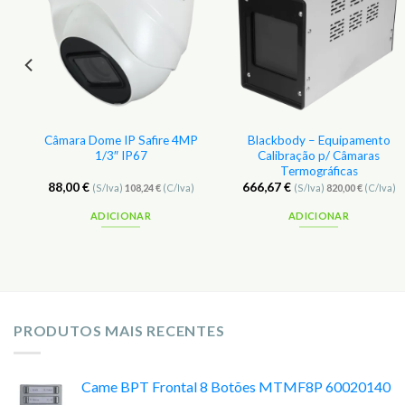
s
Favoritos
Favoritos
Câmara Dome IP Safire 4MP
Blackbody – Equipamento
e
1/3″ IP67
Calibração p/ Câmaras
Termográficas
88,00
€
666,67
€
(S/Iva)
108,24
€
(C/Iva)
(S/Iva)
820,00
€
(C/Iva)
ADICIONAR
ADICIONAR
PRODUTOS MAIS RECENTES
Came BPT Frontal 8 Botões MTMF8P 60020140