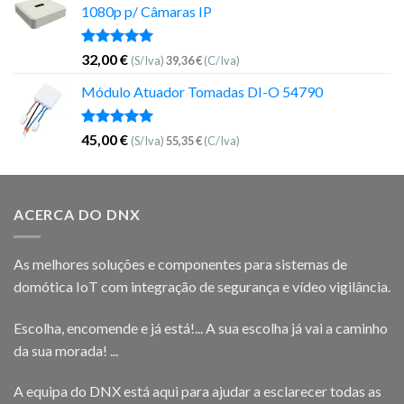
1080p p/ Câmaras IP
Avaliação
32,00
€
(S/Iva)
39,36
€
(C/Iva)
5.00
de 5
Módulo Atuador Tomadas DI-O 54790
Avaliação
45,00
€
(S/Iva)
55,35
€
(C/Iva)
5.00
de 5
ACERCA DO DNX
As melhores soluções e componentes para sistemas de
domótica IoT com integração de segurança e vídeo vigilância.
Escolha, encomende e já está!... A sua escolha já vai a caminho
da sua morada! ...
A equipa do DNX está aqui para ajudar a esclarecer todas as