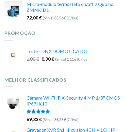
Micro-módulo termóstato on/off 2 Qubino
ZMNKID1
72,00
€
(S/Iva)
88,56
€
(C/Iva)
PROMOÇÃO
Teste - DNX DOMOTICA IOT
1,00
€
0,90
€
(S/Iva)
1,11
€
(C/Iva)
MELHOR CLASSIFICADOS
Câmara WI-FI IP X-Security 4 MP 1/3" CMOS
IP67 IK10
Avaliação
69,33
€
(S/Iva)
85,28
€
(C/Iva)
5.00
de 5
Gravador XVR 5n1 Hikvision 4CH + 1CH IP