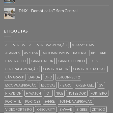
DNX – Domótica IoT Som Central
ETIQUETAS
ACESSÓRIOS
ACESSÓRIOS ASPIRAÇÃO
AJAX SYSTEMS
ALARMES
ASPILUSA
AUTOMATISMOS
BATERIA
BPT CAME
CAMERAS-HD
CARREGADOR
CARRO ELÉTRICO
CCTV
CENTRAL ASPIRAÇÃO
CONTROLADOR
CONTROLO-ACESSOS
CÂMARAS IP
DAHUA
DI-O
EL-ICONNECT2
ESCOVA ASPIRAÇÃO
ESCOVAS
FIBARO
GREEN CELL
GV
HIKVISION
HIWATCH
IOT
NICE
NOTEBOOK
PORTEIRO
PORTÁTIL
PORTÕES
SAFIRE
TOMADA ASPIRAÇÃO
VIDEOPORTEIRO
X-SECURITY
Z-WAVE
ZIGBEE
ZKTECO