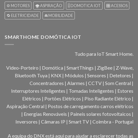
⚙️ MOTORES
🌪️ ASPIRAÇÃO
🎚️ DOMOTICA IOT
🎛️ ACESSOS
🔁 ELETRICIDADE
🚘 MOBILIDADE
SMARTHOME DOMÓTICA IOT
Tudo para IoT Smart Home.
Video-Porteiro | Domótica | SmartThings | ZigBee | Z-Wave,
Bluetooth Tuya | KNX | Módulos | Sensores | Detetores |
Concentradores | Alarmes | CCTV | Som Central |
Interruptores Inteligentes | Tomadas Inteligentes | Estores
Elétricos | Portões Elétricos | Piso Radiante Elétrico |
Aspiração Central | Postos de carregamento carros elétricos
| Energias Renováveis | Paineis solares fotovoltaicos |
Inversores | Câmaras IP | Smart TV | Coimbra - Portugal
A equipa do DNX está aqui para ajudar a esclarecer todas as