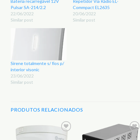
Bateria recarregável 12V
Repetidor Via Rádio EL-
Pulsar SA-214/2.2
Commpact EL2635
22/06/2022
20/06/2022
Similar post
Similar post
Sirene totalmente s/ fios p/
interior visonic
23/06/2022
Similar post
PRODUTOS RELACIONADOS
r
Adicionar
Adicionar
aos
aos