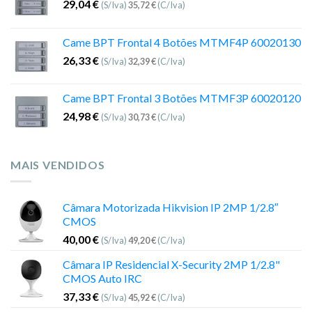
29,04
€
(S/Iva)
35,72
€
(C/Iva)
Came BPT Frontal 4 Botões MTMF4P 60020130
26,33
€
(S/Iva)
32,39
€
(C/Iva)
Came BPT Frontal 3 Botões MTMF3P 60020120
24,98
€
(S/Iva)
30,73
€
(C/Iva)
MAIS VENDIDOS
Câmara Motorizada Hikvision IP 2MP 1/2.8″
CMOS
40,00
€
(S/Iva)
49,20
€
(C/Iva)
Câmara IP Residencial X-Security 2MP 1/2.8"
CMOS Auto IRC
37,33
€
(S/Iva)
45,92
€
(C/Iva)