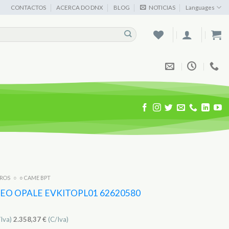
CONTACTOS
ACERCA DO DNX
BLOG
NOTICIAS
Languages
IROS
○
○ CAME BPT
DEO OPALE EVKITOPL01 62620580
/Iva)
2.358,37
€
(C/Iva)