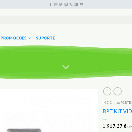
PROMOÇÕES
SUPORTE
INICIO
○
📅 PORTE
Adicionar
aos
BPT KIT VI
Favoritos
1.917,37
€
(S