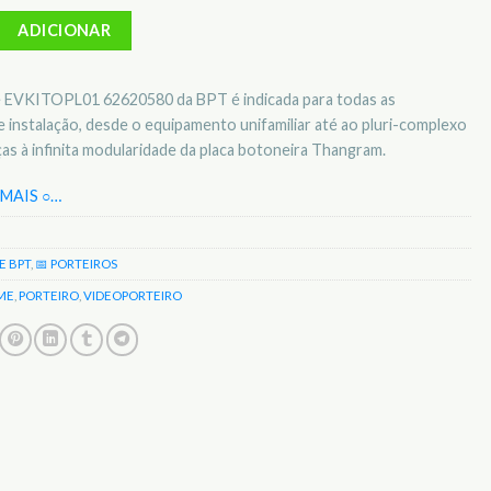
BPT Kit Video Opale EVKITOPL01 62620580
ADICIONAR
e EVKITOPL01 62620580 da BPT é indicada para todas as
 instalação, desde o equipamento unifamiliar até ao pluri-complexo
aças à infinita modularidade da placa botoneira Thangram.
MAIS ○
…
E BPT
,
📅 PORTEIROS
ME
,
PORTEIRO
,
VIDEOPORTEIRO