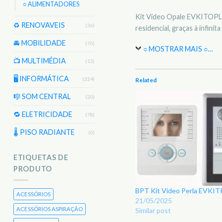
○ ALIMENTADORES
Kit Video Opale EVKITOPL01
♻️ RENOVAVEIS
(36)
residencial, graças à infin
🚘 MOBILIDADE
(70)
○ MOSTRAR MAIS ○
…
📺 MULTIMÉDIA
(12)
🖥️ INFORMÁTICA
(324)
Related
🎼 SOM CENTRAL
(20)
🔁 ELETRICIDADE
(78)
🌡 PISO RADIANTE
(0)
ETIQUETAS DE
PRODUTO
BPT Kit Video Perla EVKI
ACESSÓRIOS
21/05/2025
ACESSÓRIOS ASPIRAÇÃO
Similar post