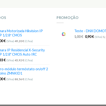
DOS
PROMOÇÃO
ara Motorizada Hikvision IP
Teste - DNX DOMO
P 1/2.8″ CMOS
1,00
€
0,90
€
(S/Iva)
1
,00
€
(S/Iva)
49,20
€
(C/Iva)
ara IP Residencial X-Security
P 1/2.8" CMOS Auto IRC
,33
€
(S/Iva)
45,92
€
(C/Iva)
ro-módulo termóstato on/off 2
bino ZMNKID1
,00
€
(S/Iva)
88,56
€
(C/Iva)