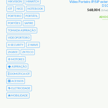
HIKVISION
HIWATCH
s RFID p/ estações compatíveis RFID-Fob
Vídeo Porteiro IP/SIP exte
Doorbird 10 un
D10
IOT
NICE
NOTEBOOK
66,00
€
568,00
€
(S/Iva)
81,18
€
(C/Iva)
(S/Iva
PORTEIRO
PORTÁTIL
ADICIONAR
ADICI
PORTÕES
SAFIRE
TOMADA ASPIRAÇÃO
VIDEOPORTEIRO
X-SECURITY
Z-WAVE
ZIGBEE
ZKTECO
⚙️ MOTORES
🌪️ ASPIRAÇÃO
🎚️ DOMOTICA IOT
🎛️ ACESSOS
🔁 ELETRICIDADE
🚘 MOBILIDADE