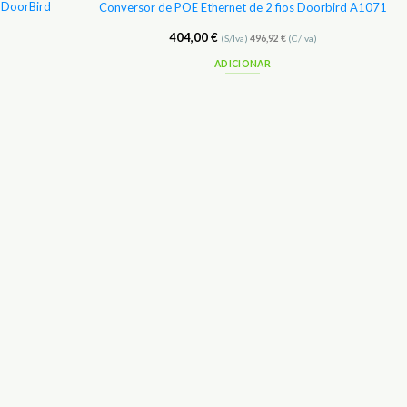
n DoorBird
Conversor de POE Ethernet de 2 fios Doorbird A1071
404,00
€
(S/Iva)
496,92
€
(C/Iva)
ADICIONAR