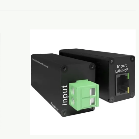
Adicionar
Adicionar
aos
aos
Favoritos
Favoritos