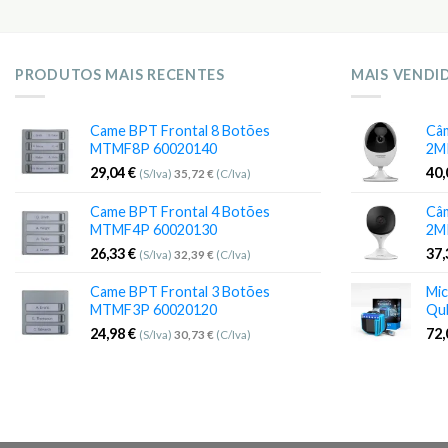
PRODUTOS MAIS RECENTES
MAIS VENDI
Came BPT Frontal 8 Botões
Câm
MTMF8P 60020140
2M
29,04
€
40
(S/Iva)
35,72
€
(C/Iva)
Came BPT Frontal 4 Botões
Câm
MTMF4P 60020130
2M
26,33
€
37
(S/Iva)
32,39
€
(C/Iva)
Came BPT Frontal 3 Botões
Mic
MTMF3P 60020120
Qu
24,98
€
72
(S/Iva)
30,73
€
(C/Iva)