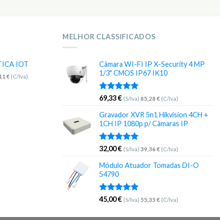
MELHOR CLASSIFICADOS
TICA IOT
Câmara WI-FI IP X-Security 4 MP
1/3" CMOS IP67 IK10
,11
€
(C/Iva)
Avaliação
69,33
€
(S/Iva)
85,28
€
(C/Iva)
5.00
de 5
Gravador XVR 5n1 Hikvision 4CH +
1CH IP 1080p p/ Câmaras IP
Avaliação
32,00
€
(S/Iva)
39,36
€
(C/Iva)
5.00
de 5
Módulo Atuador Tomadas DI-O
54790
Avaliação
45,00
€
(S/Iva)
55,35
€
(C/Iva)
5.00
de 5