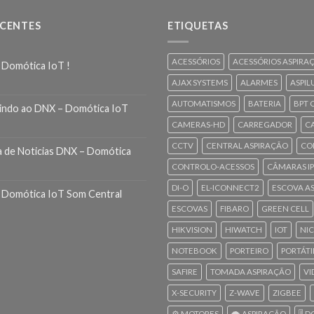
ECENTES
ETIQUETAS
ACESSÓRIOS
ACESSÓRIOS ASPIRA
 Domótica IoT !
AJAX SYSTEMS
ALARMES
ASPIL
AUTOMATISMOS
BATERIA
BPT 
indo ao DNX – Domótica IoT
CAMERAS-HD
CARREGADOR
C
CCTV
CENTRAL ASPIRAÇÃO
CO
a de Noticias DNX – Domótica
CONTROLO-ACESSOS
CÂMARAS IP
DI-O
EL-ICONNECT2
ESCOVA A
 Domótica IoT Som Central
ESCOVAS
FIBARO
GREEN CELL
HIKVISION
HIWATCH
IOT
NI
NOTEBOOK
PORTEIRO
PORTÁTI
SAFIRE
TOMADA ASPIRAÇÃO
VI
X-SECURITY
Z-WAVE
ZIGBEE
⚙️ MOTORES
🌪️ ASPIRAÇÃO
🎚️