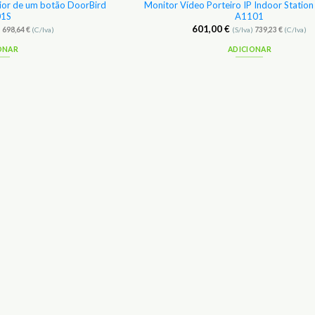
rior de um botão DoorBird
Monitor Vídeo Porteiro IP Indoor Statio
1S
A1101
601,00
€
)
698,64
€
(C/Iva)
(S/Iva)
739,23
€
(C/Iva)
ONAR
ADICIONAR