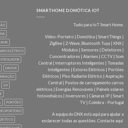
SMARTHOME DOMÓTICA IOT
Tudo para IoT Smart Home.
ÇÃO
USA
Video-Porteiro | Domótica | SmartThings |
CAME
ZigBee | Z-Wave, Bluetooth Tuya | KNX |
Módulos | Sensores | Detetores |
ARRO ELÉTRICO
Concentradores | Alarmes | CCTV | Som
NTROLADOR
Central | Interruptores Inteligentes | Tomadas
DAHUA
Inteligentes | Estores Elétricos | Portões
Elétricos | Piso Radiante Elétrico | Aspiração
SPIRAÇÃO
Central | Postos de carregamento carros
GV
elétricos | Energias Renováveis | Paineis solares
CE
fotovoltaicos | Inversores | Câmaras IP | Smart
TV | Coimbra - Portugal
L
PORTÕES
DEOPORTEIRO
A equipa do DNX está aqui para ajudar a
ZKTECO
esclarecer todas as questões.
Contacte aqui
 DOMOTICA IOT