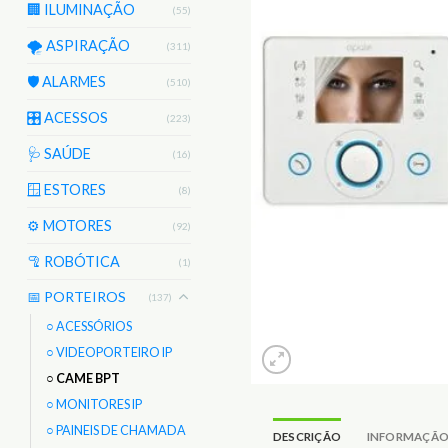
🏢 ILUMINAÇÃO
(55)
🌪️ ASPIRAÇÃO
(311)
🛡️ ALARMES
(510)
🎛️ ACESSOS
(223)
🩺 SAÚDE
(16)
🪟 ESTORES
(8)
⚙️ MOTORES
(92)
🦿 ROBÓTICA
(1)
📅 PORTEIROS
(137)
○ ACESSÓRIOS
○ VIDEOPORTEIRO IP
○ CAME BPT
○ MONITORES IP
○ PAINEIS DE CHAMADA
DESCRIÇÃO
INFORMAÇÃO