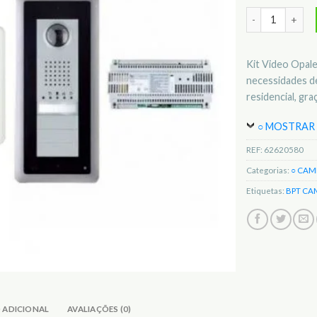
Quantidade de 
Kit Video Opal
necessidades de
residencial, gr
○ MOSTRAR 
REF:
62620580
Categorias:
○ CAM
Etiquetas:
BPT CA
 ADICIONAL
AVALIAÇÕES (0)