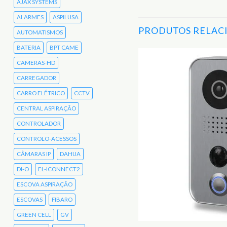
AJAX SYSTEMS
ALARMES
ASPILUSA
PRODUTOS RELAC
AUTOMATISMOS
BATERIA
BPT CAME
CAMERAS-HD
Adicionar
CARREGADOR
aos
Favoritos
CARRO ELÉTRICO
CCTV
CENTRAL ASPIRAÇÃO
CONTROLADOR
CONTROLO-ACESSOS
CÂMARAS IP
DAHUA
DI-O
EL-ICONNECT2
ESCOVA ASPIRAÇÃO
ESCOVAS
FIBARO
GREEN CELL
GV