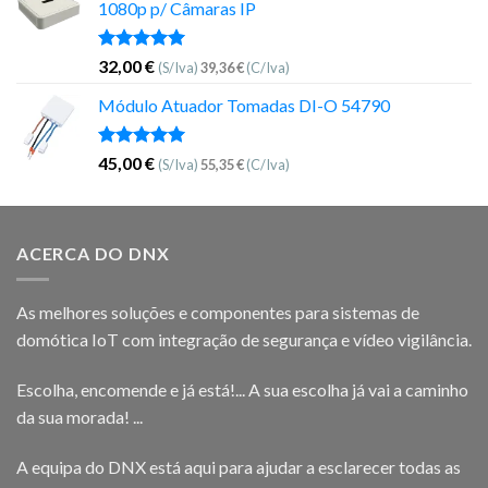
1080p p/ Câmaras IP
Avaliação
32,00
€
(S/Iva)
39,36
€
(C/Iva)
5.00
de 5
Módulo Atuador Tomadas DI-O 54790
Avaliação
45,00
€
(S/Iva)
55,35
€
(C/Iva)
5.00
de 5
ACERCA DO DNX
As melhores soluções e componentes para sistemas de
domótica IoT com integração de segurança e vídeo vigilância.
Escolha, encomende e já está!... A sua escolha já vai a caminho
da sua morada! ...
A equipa do DNX está aqui para ajudar a esclarecer todas as