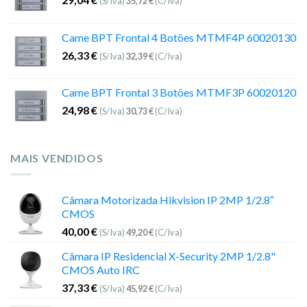
(S/Iva)
35,72
€
(C/Iva)
Came BPT Frontal 4 Botões MTMF4P 60020130
26,33
€
(S/Iva)
32,39
€
(C/Iva)
Came BPT Frontal 3 Botões MTMF3P 60020120
24,98
€
(S/Iva)
30,73
€
(C/Iva)
MAIS VENDIDOS
Câmara Motorizada Hikvision IP 2MP 1/2.8″
CMOS
40,00
€
(S/Iva)
49,20
€
(C/Iva)
Câmara IP Residencial X-Security 2MP 1/2.8"
CMOS Auto IRC
37,33
€
(S/Iva)
45,92
€
(C/Iva)