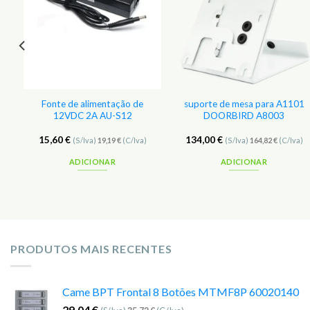
s
Favoritos
Favoritos
Fonte de alimentação de
suporte de mesa para A1101
12VDC 2A AU-S12
DOORBIRD A8003
15,60
€
134,00
€
(S/Iva)
19,19
€
(C/Iva)
(S/Iva)
164,82
€
(C/Iva)
ADICIONAR
ADICIONAR
PRODUTOS MAIS RECENTES
Came BPT Frontal 8 Botões MTMF8P 60020140
29,04
€