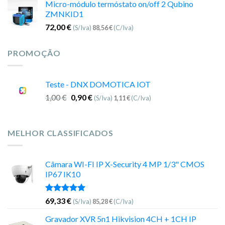
Micro-módulo termóstato on/off 2 Qubino
ZMNKID1
72,00
€
(S/Iva)
88,56
€
(C/Iva)
PROMOÇÃO
Teste - DNX DOMOTICA IOT
1,00
€
0,90
€
(S/Iva)
1,11
€
(C/Iva)
MELHOR CLASSIFICADOS
Câmara WI-FI IP X-Security 4 MP 1/3" CMOS
IP67 IK10
Avaliação
69,33
€
(S/Iva)
85,28
€
(C/Iva)
5.00
de 5
Gravador XVR 5n1 Hikvision 4CH + 1CH IP