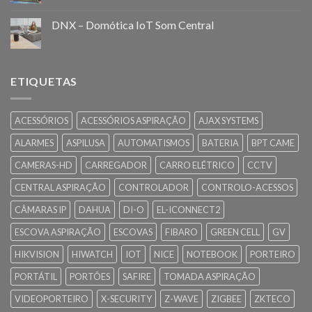
DNX – Domótica IoT Som Central
ETIQUETAS
ACESSÓRIOS
ACESSÓRIOS ASPIRAÇÃO
AJAX SYSTEMS
ALARMES
ASPILUSA
AUTOMATISMOS
BATERIA
BPT CAME
CAMERAS-HD
CARREGADOR
CARRO ELÉTRICO
CCTV
CENTRAL ASPIRAÇÃO
CONTROLADOR
CONTROLO-ACESSOS
CÂMARAS IP
DAHUA
DI-O
EL-ICONNECT2
ESCOVA ASPIRAÇÃO
ESCOVAS
FIBARO
GREEN CELL
GV
HIKVISION
HIWATCH
IOT
NICE
NOTEBOOK
PORTEIRO
PORTÁTIL
PORTÕES
SAFIRE
TOMADA ASPIRAÇÃO
VIDEOPORTEIRO
X-SECURITY
Z-WAVE
ZIGBEE
ZKTECO