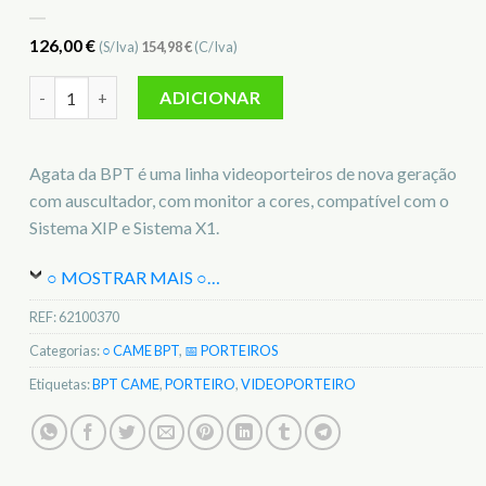
126,00
€
(S/Iva)
154,98
€
(C/Iva)
Quantidade de BPT Monitor Video Agata VC 62100370
ADICIONAR
Agata da BPT é uma linha videoporteiros de nova geração
com auscultador, com monitor a cores, compatível com o
Sistema XIP e Sistema X1.
○ MOSTRAR MAIS ○
…
REF:
62100370
Categorias:
○ CAME BPT
,
📅 PORTEIROS
Etiquetas:
BPT CAME
,
PORTEIRO
,
VIDEOPORTEIRO