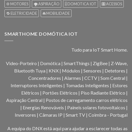
⚙️ MOTORES
🌪️ ASPIRAÇÃO
🎚️ DOMOTICA IOT
🎛️ ACESSOS
🔁 ELETRICIDADE
🚘 MOBILIDADE
SMARTHOME DOMÓTICA IOT
Tudo para IoT Smart Home.
Video-Porteiro | Domótica | SmartThings | ZigBee | Z-Wave,
Bluetooth Tuya | KNX | Módulos | Sensores | Detetores |
Concentradores | Alarmes | CCTV | Som Central |
Interruptores Inteligentes | Tomadas Inteligentes | Estores
Elétricos | Portões Elétricos | Piso Radiante Elétrico |
Aspiração Central | Postos de carregamento carros elétricos
| Energias Renováveis | Paineis solares fotovoltaicos |
Inversores | Câmaras IP | Smart TV | Coimbra - Portugal
A equipa do DNX está aqui para ajudar a esclarecer todas as