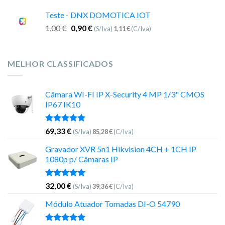
Teste - DNX DOMOTICA IOT
1,00
€
0,90
€
(S/Iva)
1,11
€
(C/Iva)
MELHOR CLASSIFICADOS
Câmara WI-FI IP X-Security 4 MP 1/3" CMOS
IP67 IK10
Avaliação
69,33
€
(S/Iva)
85,28
€
(C/Iva)
5.00
de 5
Gravador XVR 5n1 Hikvision 4CH + 1CH IP
1080p p/ Câmaras IP
Avaliação
32,00
€
(S/Iva)
39,36
€
(C/Iva)
5.00
de 5
Módulo Atuador Tomadas DI-O 54790