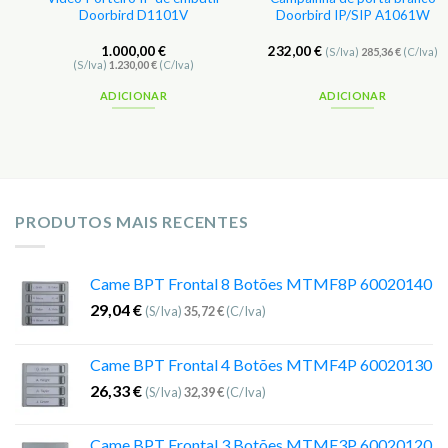
Doorbird D1101V
Doorbird IP/SIP A1061W
1.000,00
€
232,00
€
(S/Iva)
285,36
€
(C/Iva)
(S/Iva)
1.230,00
€
(C/Iva)
ADICIONAR
ADICIONAR
PRODUTOS MAIS RECENTES
Came BPT Frontal 8 Botões MTMF8P 60020140
29,04
€
(S/Iva)
35,72
€
(C/Iva)
Came BPT Frontal 4 Botões MTMF4P 60020130
26,33
€
(S/Iva)
32,39
€
(C/Iva)
Came BPT Frontal 3 Botões MTMF3P 60020120