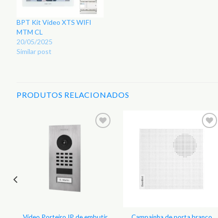
BPT Kit Video XTS WIFI
MTM CL
20/05/2025
Similar post
PRODUTOS RELACIONADOS
r
Adicionar
Adicionar
aos
aos
s
Favoritos
Favoritos
Vídeo Porteiro IP de embutir
Campainha de porta branco