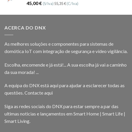
Avaliação
45,00
€
(S/Iva)
55,35
€
(C/Iva)
5.00
de 5
ACERCA DO DNX
As melhores soluções e componentes para sistemas de
domótica IoT com integração de segurança e vídeo vigilância.
Escolha, encomende e já está!... A sua escolha já vai a caminho
da sua morada! ...
A equipa do DNX está aqui para ajudar a esclarecer todas as
questões.
Contacte aqui
Siga as redes sociais do DNX para estar sempre a par das
ultimas noticias e lançamentos em Smart Home | Smart Life |
Smart Living.