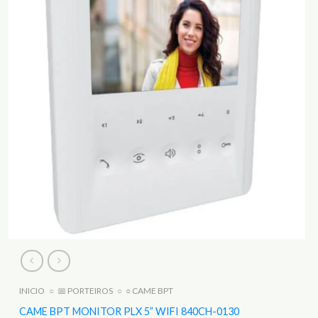
INICIO
○
📅 PORTEIROS
○
○ CAME BPT
CAME BPT MONITOR PLX 5” WIFI 840CH-0130