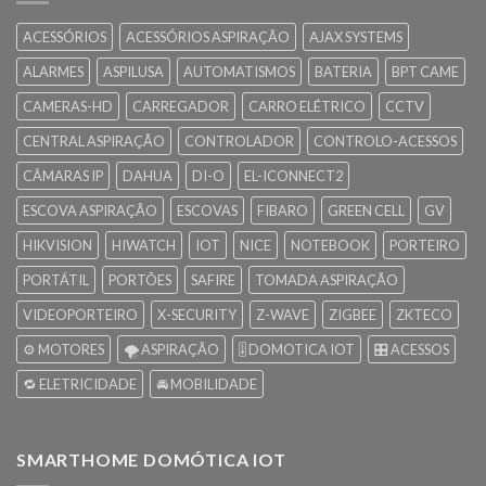
ACESSÓRIOS
ACESSÓRIOS ASPIRAÇÃO
AJAX SYSTEMS
ALARMES
ASPILUSA
AUTOMATISMOS
BATERIA
BPT CAME
CAMERAS-HD
CARREGADOR
CARRO ELÉTRICO
CCTV
CENTRAL ASPIRAÇÃO
CONTROLADOR
CONTROLO-ACESSOS
CÂMARAS IP
DAHUA
DI-O
EL-ICONNECT2
ESCOVA ASPIRAÇÃO
ESCOVAS
FIBARO
GREEN CELL
GV
HIKVISION
HIWATCH
IOT
NICE
NOTEBOOK
PORTEIRO
PORTÁTIL
PORTÕES
SAFIRE
TOMADA ASPIRAÇÃO
VIDEOPORTEIRO
X-SECURITY
Z-WAVE
ZIGBEE
ZKTECO
⚙️ MOTORES
🌪️ ASPIRAÇÃO
🎚️ DOMOTICA IOT
🎛️ ACESSOS
🔁 ELETRICIDADE
🚘 MOBILIDADE
SMARTHOME DOMÓTICA IOT