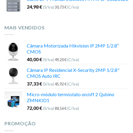
24,98
€
(S/Iva)
30,73
€
(C/Iva)
MAIS VENDIDOS
Câmara Motorizada Hikvision IP 2MP 1/2.8″
CMOS
40,00
€
(S/Iva)
49,20
€
(C/Iva)
Câmara IP Residencial X-Security 2MP 1/2.8"
CMOS Auto IRC
37,33
€
(S/Iva)
45,92
€
(C/Iva)
Micro-módulo termóstato on/off 2 Qubino
ZMNKID1
72,00
€
(S/Iva)
88,56
€
(C/Iva)
PROMOÇÃO