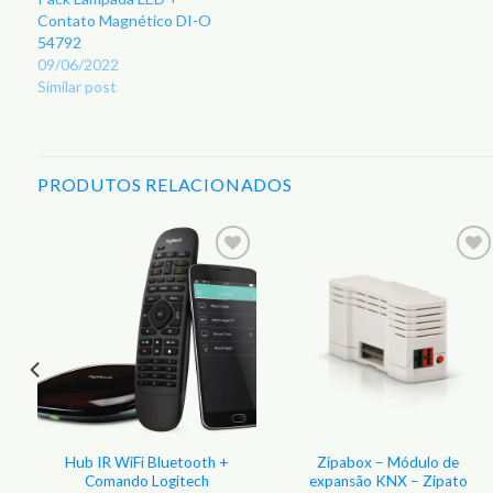
Contato Magnético DI-O
54792
09/06/2022
Similar post
PRODUTOS RELACIONADOS
r
Adicionar
Adicionar
aos
aos
s
Favoritos
Favoritos
Hub IR WiFi Bluetooth +
Zipabox – Módulo de
Comando Logitech
expansão KNX – Zipato