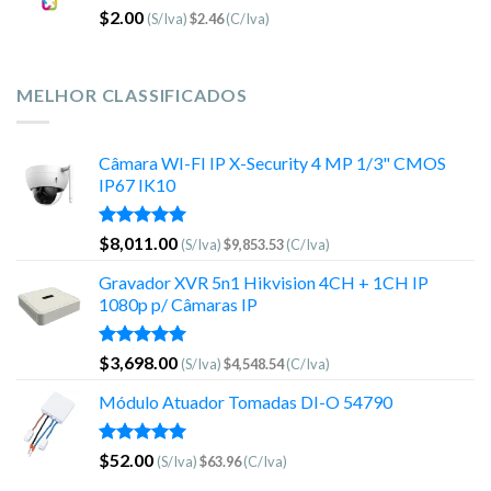
$
2.00
(S/Iva)
$
2.46
(C/Iva)
MELHOR CLASSIFICADOS
Câmara WI-FI IP X-Security 4 MP 1/3" CMOS
IP67 IK10
Avaliação
$
8,011.00
(S/Iva)
$
9,853.53
(C/Iva)
5.00
de 5
Gravador XVR 5n1 Hikvision 4CH + 1CH IP
1080p p/ Câmaras IP
Avaliação
$
3,698.00
(S/Iva)
$
4,548.54
(C/Iva)
5.00
de 5
Módulo Atuador Tomadas DI-O 54790
Avaliação
$
52.00
(S/Iva)
$
63.96
(C/Iva)
5.00
de 5