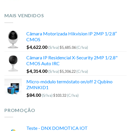
MAIS VENDIDOS
Câmara Motorizada Hikvision IP 2MP 1/2.8″
CMOS
$
4,622.00
(S/Iva)
$
5,685.06
(C/Iva)
Câmara IP Residencial X-Security 2MP 1/2.8"
CMOS Auto IRC
$
4,314.00
(S/Iva)
$
5,306.22
(C/Iva)
Micro-módulo termóstato on/off 2 Qubino
ZMNKID1
$
84.00
(S/Iva)
$
103.32
(C/Iva)
PROMOÇÃO
Teste - DNX DOMOTICA IOT