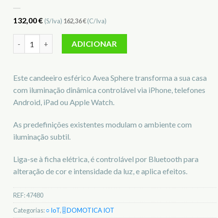
132,00
€
(S/Iva)
162,36
€
(C/Iva)
Quantidade de Candeeiro Avea Sphere ELGATO IOT 47480
ADICIONAR
Este candeeiro esférico Avea Sphere transforma a sua casa
com iluminação dinâmica controlável via iPhone, telefones
Android, iPad ou Apple Watch.
As predefinições existentes modulam o ambiente com
iluminação subtil.
Liga-se à ficha elétrica, é controlável por Bluetooth para
alteração de cor e intensidade da luz, e aplica efeitos.
REF:
47480
Categorias:
○ IoT
,
🎚️ DOMOTICA IOT