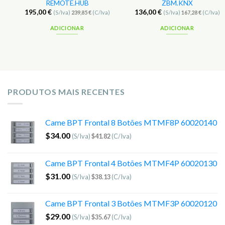
REMOTE.HUB
ZBM.KNX
195,00
€
136,00
€
(S/Iva)
239,85
€
(C/Iva)
(S/Iva)
167,28
€
(C/Iva)
ADICIONAR
ADICIONAR
PRODUTOS MAIS RECENTES
Came BPT Frontal 8 Botões MTMF8P 60020140
$
34.00
(S/Iva)
$
41.82
(C/Iva)
Came BPT Frontal 4 Botões MTMF4P 60020130
$
31.00
(S/Iva)
$
38.13
(C/Iva)
Came BPT Frontal 3 Botões MTMF3P 60020120
$
29.00
(S/Iva)
$
35.67
(C/Iva)