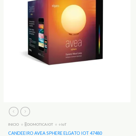
INICIO
○
🎚️ DOMOTICA IOT
○
○ IoT
CANDEEIRO AVEA SPHERE ELGATO IOT 47480