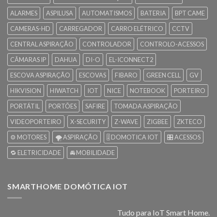
ALARMES
ASPILUSA
AUTOMATISMOS
BATERIA
BPT CAME
CAMERAS-HD
CARREGADOR
CARRO ELÉTRICO
CCTV
CENTRAL ASPIRAÇÃO
CONTROLADOR
CONTROLO-ACESSOS
CÂMARAS IP
DAHUA
DI-O
EL-ICONNECT2
ESCOVA ASPIRAÇÃO
ESCOVAS
FIBARO
GREEN CELL
GV
HIKVISION
HIWATCH
IOT
NICE
NOTEBOOK
PORTEIRO
PORTÁTIL
PORTÕES
SAFIRE
TOMADA ASPIRAÇÃO
VIDEOPORTEIRO
X-SECURITY
Z-WAVE
ZIGBEE
ZKTECO
⚙️ MOTORES
🌪️ ASPIRAÇÃO
🎚️ DOMOTICA IOT
🎛️ ACESSOS
🔁 ELETRICIDADE
🚘 MOBILIDADE
SMARTHOME DOMÓTICA IOT
Tudo para IoT Smart Home.