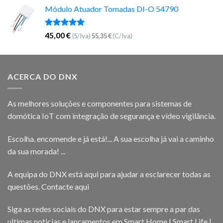
Módulo Atuador Tomadas DI-O 54790
Avaliação
45,00
€
(S/Iva)
55,35
€
(C/Iva)
5.00
de 5
ACERCA DO DNX
As melhores soluções e componentes para sistemas de
domótica IoT com integração de segurança e vídeo vigilância.
Escolha, encomende e já está!... A sua escolha já vai a caminho
da sua morada! ...
A equipa do DNX está aqui para ajudar a esclarecer todas as
questões.
Contacte aqui
Siga as redes sociais do DNX para estar sempre a par das
ultimas noticias e lançamentos em Smart Home | Smart Life |