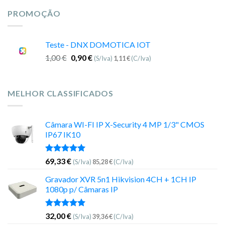
PROMOÇÃO
Teste - DNX DOMOTICA IOT
1,00
€
0,90
€
(S/Iva)
1,11
€
(C/Iva)
MELHOR CLASSIFICADOS
Câmara WI-FI IP X-Security 4 MP 1/3" CMOS
IP67 IK10
Avaliação
69,33
€
(S/Iva)
85,28
€
(C/Iva)
5.00
de 5
Gravador XVR 5n1 Hikvision 4CH + 1CH IP
1080p p/ Câmaras IP
Avaliação
32,00
€
(S/Iva)
39,36
€
(C/Iva)
5.00
de 5