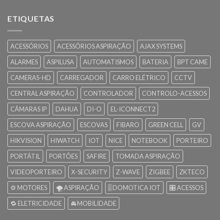
ETIQUETAS
ACESSÓRIOS
ACESSÓRIOS ASPIRAÇÃO
AJAX SYSTEMS
ALARMES
ASPILUSA
AUTOMATISMOS
BATERIA
BPT CAME
CAMERAS-HD
CARREGADOR
CARRO ELÉTRICO
CCTV
CENTRAL ASPIRAÇÃO
CONTROLADOR
CONTROLO-ACESSOS
CÂMARAS IP
DAHUA
DI-O
EL-ICONNECT2
ESCOVA ASPIRAÇÃO
ESCOVAS
FIBARO
GREEN CELL
GV
HIKVISION
HIWATCH
IOT
NICE
NOTEBOOK
PORTEIRO
PORTÁTIL
PORTÕES
SAFIRE
TOMADA ASPIRAÇÃO
VIDEOPORTEIRO
X-SECURITY
Z-WAVE
ZIGBEE
ZKTECO
⚙️ MOTORES
🌪️ ASPIRAÇÃO
🎚️ DOMOTICA IOT
🎛️ ACESSOS
🔁 ELETRICIDADE
🚘 MOBILIDADE