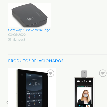
Gateway Z-Wave Vera Edge
03/06/2022
Similar post
PRODUTOS RELACIONADOS
r
Adicionar
Adicionar
aos
aos
s
Favoritos
Favoritos