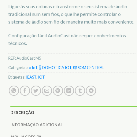
Ligue às suas colunas e transforme o seu sistema de áudio
tradicional num sem fios, o que lhe permite controlar o
sistema de áudio sem fio de maneira muito mais conveniente.
Configuração fácil AudioCast não requer conhecimentos
técnicos.
REF:
AudioCast M5
Categorias:
○ IoT
,
🎚️ DOMOTICA IOT
,
🎼 SOM CENTRAL
Etiquetas:
IEAST
,
IOT
DESCRIÇÃO
INFORMAÇÃO ADICIONAL
AVALIAÇÕES (0)