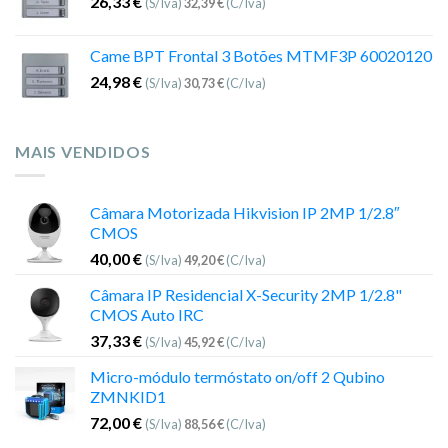
26,33
€
(S/Iva)
32,39
€
(C/Iva)
Came BPT Frontal 3 Botões MTMF3P 60020120
24,98
€
(S/Iva)
30,73
€
(C/Iva)
MAIS VENDIDOS
Câmara Motorizada Hikvision IP 2MP 1/2.8″
CMOS
40,00
€
(S/Iva)
49,20
€
(C/Iva)
Câmara IP Residencial X-Security 2MP 1/2.8"
CMOS Auto IRC
37,33
€
(S/Iva)
45,92
€
(C/Iva)
Micro-módulo termóstato on/off 2 Qubino
ZMNKID1
72,00
€
(S/Iva)
88,56
€
(C/Iva)