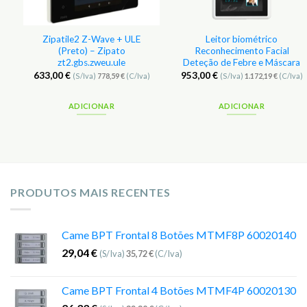
Zipatile2 Z-Wave + ULE
Leitor biométrico
(Preto) – Zipato
Reconhecimento Facial
zt2.gbs.zweu.ule
Deteção de Febre e Máscara
633,00
€
953,00
€
(S/Iva)
778,59
€
(C/Iva)
(S/Iva)
1.172,19
€
(C/Iva)
ADICIONAR
ADICIONAR
PRODUTOS MAIS RECENTES
Came BPT Frontal 8 Botões MTMF8P 60020140
29,04
€
(S/Iva)
35,72
€
(C/Iva)
Came BPT Frontal 4 Botões MTMF4P 60020130