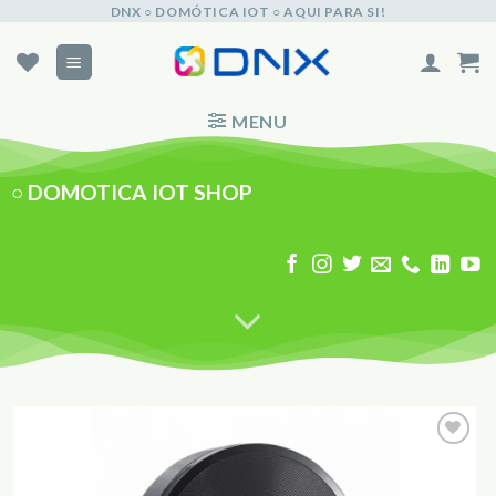
Skip
DNX ○ DOMÓTICA IOT ○ AQUI PARA SI!
to
content
MENU
○
DOMOTICA IOT SHOP
Adicionar
aos
Favoritos