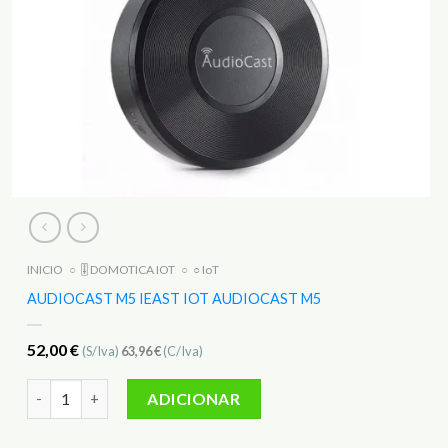
INICIO
○
🎚️ DOMOTICA IOT
○
○ IoT
AUDIOCAST M5 IEAST IOT AUDIOCAST M5
52,00
€
(S/Iva)
63,96
€
(C/Iva)
Quantidade de AudioCast M5 iEAST IOT AudioCast M5
ADICIONAR