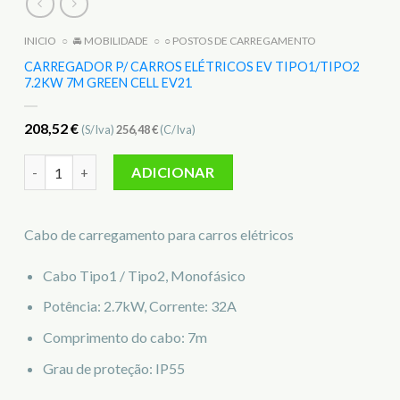
INICIO
○
🚘 MOBILIDADE
○
○ POSTOS DE CARREGAMENTO
CARREGADOR P/ CARROS ELÉTRICOS EV TIPO1/TIPO2
7.2KW 7M GREEN CELL EV21
208,52
€
(S/Iva)
256,48
€
(C/Iva)
Quantidade de CARREGADOR P/ CARROS ELÉTRICOS EV TIPO
ADICIONAR
Cabo de carregamento para carros elétricos
Cabo Tipo1 / Tipo2, Monofásico
Potência: 2.7kW, Corrente: 32A
Comprimento do cabo: 7m
Grau de proteção: IP55