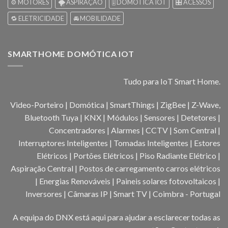
⚙️ MOTORES
🌪️ ASPIRAÇÃO
🎚️ DOMOTICA IOT
🎛️ ACESSOS
🔁 ELETRICIDADE
🚘 MOBILIDADE
SMARTHOME DOMÓTICA IOT
Tudo para IoT Smart Home.
Video-Porteiro | Domótica | SmartThings | ZigBee | Z-Wave,
Bluetooth Tuya | KNX | Módulos | Sensores | Detetores |
Concentradores | Alarmes | CCTV | Som Central |
Interruptores Inteligentes | Tomadas Inteligentes | Estores
Elétricos | Portões Elétricos | Piso Radiante Elétrico |
Aspiração Central | Postos de carregamento carros elétricos
| Energias Renováveis | Paineis solares fotovoltaicos |
Inversores | Câmaras IP | Smart TV | Coimbra - Portugal
A equipa do DNX está aqui para ajudar a esclarecer todas as