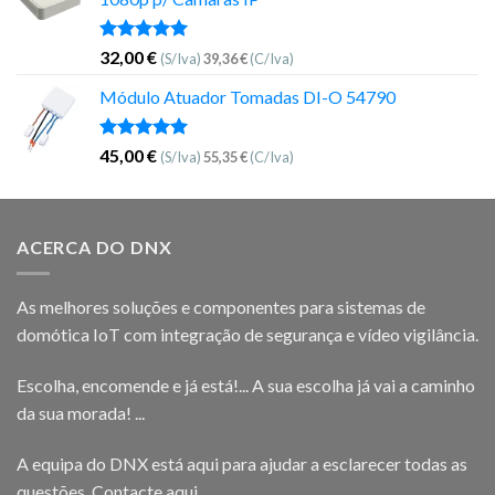
Avaliação
32,00
€
(S/Iva)
39,36
€
(C/Iva)
5.00
de 5
Módulo Atuador Tomadas DI-O 54790
Avaliação
45,00
€
(S/Iva)
55,35
€
(C/Iva)
5.00
de 5
ACERCA DO DNX
As melhores soluções e componentes para sistemas de
domótica IoT com integração de segurança e vídeo vigilância.
Escolha, encomende e já está!... A sua escolha já vai a caminho
da sua morada! ...
A equipa do DNX está aqui para ajudar a esclarecer todas as
questões.
Contacte aqui