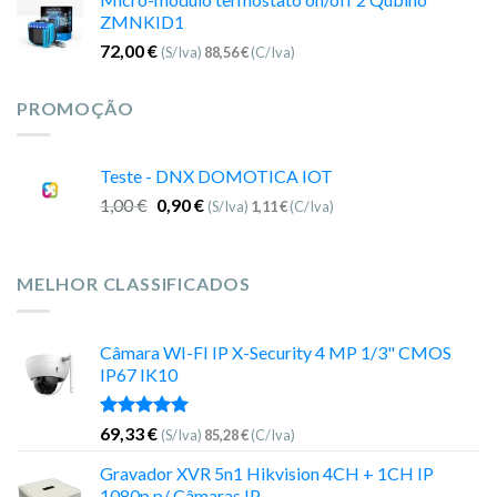
ZMNKID1
72,00
€
(S/Iva)
88,56
€
(C/Iva)
PROMOÇÃO
Teste - DNX DOMOTICA IOT
1,00
€
0,90
€
(S/Iva)
1,11
€
(C/Iva)
MELHOR CLASSIFICADOS
Câmara WI-FI IP X-Security 4 MP 1/3" CMOS
IP67 IK10
Avaliação
69,33
€
(S/Iva)
85,28
€
(C/Iva)
5.00
de 5
Gravador XVR 5n1 Hikvision 4CH + 1CH IP
1080p p/ Câmaras IP