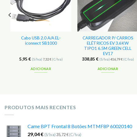
Cabo USB 2.0 A/A EL-
CARREGADOR P/ CARROS
iconnect SB1000
ELÉTRICOS EV 3.6KW
TIPO1 6.5M GREEN CELL
EV17
5,95
€
338,85
€
(S/Iva)
7,32
€
(C/Iva)
(S/Iva)
416,79
€
(C/Iva)
ADICIONAR
ADICIONAR
PRODUTOS MAIS RECENTES
Came BPT Frontal 8 Botões MTMF8P 60020140
29,04
€
(S/Iva)
35,72
€
(C/Iva)