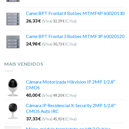
Came BPT Frontal 4 Botões MTMF4P 60020130
26,33
€
(S/Iva)
32,39
€
(C/Iva)
Came BPT Frontal 3 Botões MTMF3P 60020120
24,98
€
(S/Iva)
30,73
€
(C/Iva)
MAIS VENDIDOS
Câmara Motorizada Hikvision IP 2MP 1/2.8″
CMOS
40,00
€
(S/Iva)
49,20
€
(C/Iva)
Câmara IP Residencial X-Security 2MP 1/2.8"
CMOS Auto IRC
37,33
€
(S/Iva)
45,92
€
(C/Iva)
Micro-módulo termóstato on/off 2 Qubino