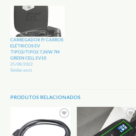
CARREGADOR P/ CARROS
ELÉTRICOS EV
TIPO2/TIPO2 7.2KW 7M
GREEN CELL EV10
25/08/2022
Similar post
PRODUTOS RELACIONADOS
r
Adicionar
Adicionar
aos
aos
s
Favoritos
Favoritos