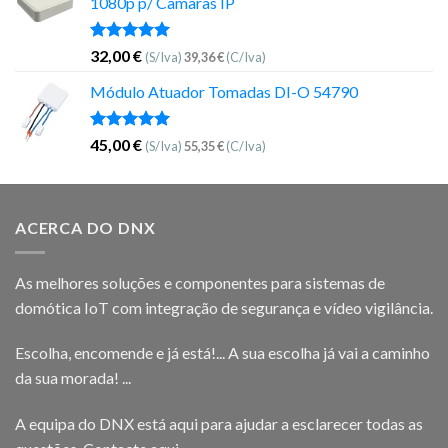
1080p p/ Câmaras IP
Avaliação
32,00
€
(S/Iva)
39,36
€
(C/Iva)
5.00
de 5
Módulo Atuador Tomadas DI-O 54790
Avaliação
45,00
€
(S/Iva)
55,35
€
(C/Iva)
5.00
de 5
ACERCA DO DNX
As melhores soluções e componentes para sistemas de
domótica IoT com integração de segurança e vídeo vigilância.
Escolha, encomende e já está!... A sua escolha já vai a caminho
da sua morada! ...
A equipa do DNX está aqui para ajudar a esclarecer todas as