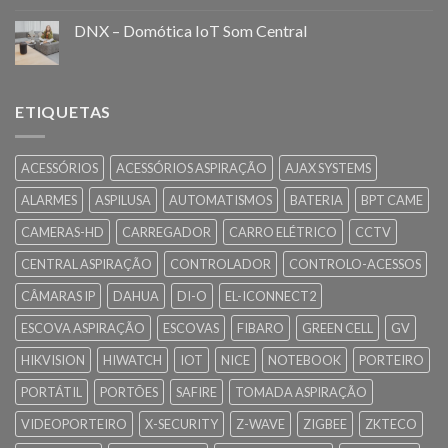
DNX – Domótica IoT Som Central
ETIQUETAS
ACESSÓRIOS
ACESSÓRIOS ASPIRAÇÃO
AJAX SYSTEMS
ALARMES
ASPILUSA
AUTOMATISMOS
BATERIA
BPT CAME
CAMERAS-HD
CARREGADOR
CARRO ELÉTRICO
CCTV
CENTRAL ASPIRAÇÃO
CONTROLADOR
CONTROLO-ACESSOS
CÂMARAS IP
DAHUA
DI-O
EL-ICONNECT2
ESCOVA ASPIRAÇÃO
ESCOVAS
FIBARO
GREEN CELL
GV
HIKVISION
HIWATCH
IOT
NICE
NOTEBOOK
PORTEIRO
PORTÁTIL
PORTÕES
SAFIRE
TOMADA ASPIRAÇÃO
VIDEOPORTEIRO
X-SECURITY
Z-WAVE
ZIGBEE
ZKTECO