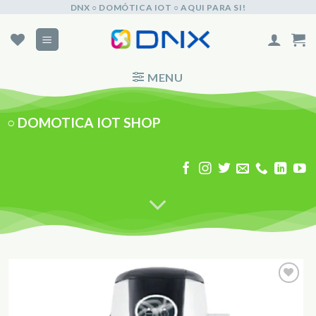
Skip
DNX ○ DOMÓTICA IOT ○ AQUI PARA SI!
to
content
MENU
○
DOMOTICA IOT SHOP
Adicionar
aos
Favoritos