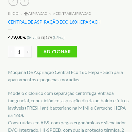
INICIO
○
🌪️ ASPIRAÇÃO
○
○ CENTRAIS ASPIRAÇÃO
CENTRAL DE ASPIRAÇÃO ECO 160 HEPA SACH
479,00
€
(S/Iva)
589,17
€
(C/Iva)
Quantidade de Central de Aspiração Eco 160 Hepa Sach
ADICIONAR
Máquina De Aspiração Central Eco 160 Hepa – Sach para
apartamentos e pequenas moradias.
Modelo ciclónico com separação centrífuga, entrada
tangencial, cone ciclónico, aspiração direta ao baldo e filtros
laváveis (FRESH antibacteriano na MINI e Cartucho HEPA
na 160).
Construídas em ABS, com pegas ergonómicas e silenciador
EVO integrado. HI-SPEED, com dupla proteção térmica, 2