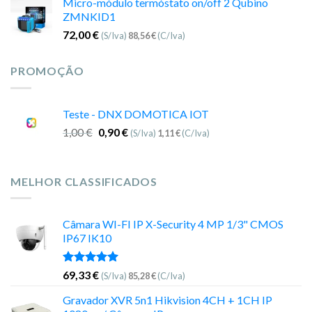
Micro-módulo termóstato on/off 2 Qubino
ZMNKID1
72,00
€
(S/Iva)
88,56
€
(C/Iva)
PROMOÇÃO
Teste - DNX DOMOTICA IOT
1,00
€
0,90
€
(S/Iva)
1,11
€
(C/Iva)
MELHOR CLASSIFICADOS
Câmara WI-FI IP X-Security 4 MP 1/3" CMOS
IP67 IK10
Avaliação
69,33
€
(S/Iva)
85,28
€
(C/Iva)
5.00
de 5
Gravador XVR 5n1 Hikvision 4CH + 1CH IP