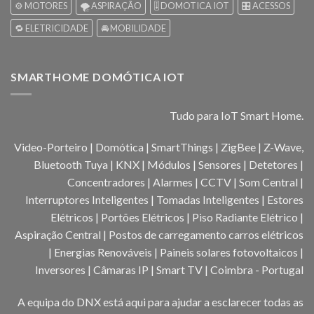
⚙️ MOTORES
🌪️ ASPIRAÇÃO
🎚️ DOMOTICA IOT
🎛️ ACESSOS
🔁 ELETRICIDADE
🚘 MOBILIDADE
SMARTHOME DOMÓTICA IOT
Tudo para IoT Smart Home.
Video-Porteiro | Domótica | SmartThings | ZigBee | Z-Wave,
Bluetooth Tuya | KNX | Módulos | Sensores | Detetores |
Concentradores | Alarmes | CCTV | Som Central |
Interruptores Inteligentes | Tomadas Inteligentes | Estores
Elétricos | Portões Elétricos | Piso Radiante Elétrico |
Aspiração Central | Postos de carregamento carros elétricos
| Energias Renováveis | Paineis solares fotovoltaicos |
Inversores | Câmaras IP | Smart TV | Coimbra - Portugal
A equipa do DNX está aqui para ajudar a esclarecer todas as