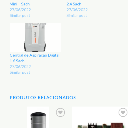
Mini – Sach
2.4 Sach
27/06/2022
27/06/2022
Similar post
Similar post
Central de Aspiração Digital
1.6 Sach
27/06/2022
Similar post
PRODUTOS RELACIONADOS
r
Adicionar
Adicionar
aos
aos