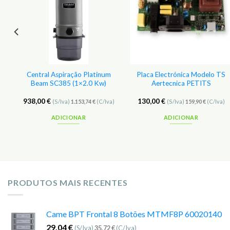
s
Favoritos
Favoritos
Central Aspiração Platinum
Placa Electrónica Modelo TS
Beam SC385 (1×2.0 Kw)
Aertecnica PETITS
938,00
€
130,00
€
(S/Iva)
1.153,74
€
(C/Iva)
(S/Iva)
159,90
€
(C/Iva)
ADICIONAR
ADICIONAR
PRODUTOS MAIS RECENTES
Came BPT Frontal 8 Botões MTMF8P 60020140
29,04
€
(S/Iva)
35,72
€
(C/Iva)