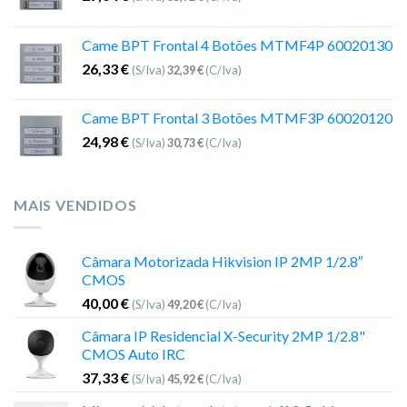
Came BPT Frontal 4 Botões MTMF4P 60020130
26,33
€
(S/Iva)
32,39
€
(C/Iva)
Came BPT Frontal 3 Botões MTMF3P 60020120
24,98
€
(S/Iva)
30,73
€
(C/Iva)
MAIS VENDIDOS
Câmara Motorizada Hikvision IP 2MP 1/2.8″
CMOS
40,00
€
(S/Iva)
49,20
€
(C/Iva)
Câmara IP Residencial X-Security 2MP 1/2.8"
CMOS Auto IRC
37,33
€
(S/Iva)
45,92
€
(C/Iva)