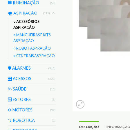
🏢 ILUMINAÇÃO
(55)
🌪️ ASPIRAÇÃO
(311)
○ ACESSÓRIOS
ASPIRAÇÃO
○ MANGUEIRAS E KITS
ASPIRAÇÃO
○ ROBOT ASPIRAÇÃO
○ CENTRAIS ASPIRAÇÃO
🛡️ ALARMES
(510)
🎛️ ACESSOS
(223)
🩺 SAÚDE
(16)
🪟 ESTORES
(8)
⚙️ MOTORES
(92)
🦿 ROBÓTICA
(1)
DESCRIÇÃO
INFORMAÇÃO