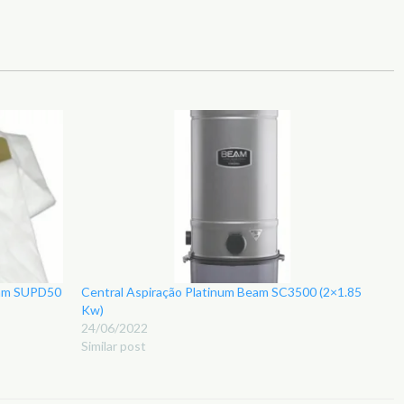
Beam SUPD50
Central Aspiração Platinum Beam SC3500 (2×1.85
Kw)
24/06/2022
Similar post