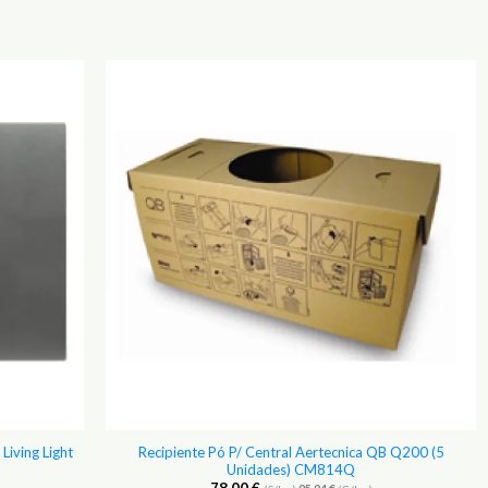
Adicionar
Adicionar
aos
aos
Favoritos
Favoritos
Living Light
Recipiente Pó P/ Central Aertecnica QB Q200 (5
Unidades) CM814Q