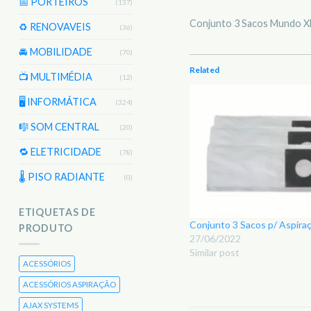
📅 PORTEIROS
(137)
Conjunto 3 Sacos Mundo XL
♻️ RENOVAVEIS
(36)
🚘 MOBILIDADE
(70)
Related
📺 MULTIMÉDIA
(12)
🖥️ INFORMÁTICA
(324)
🎼 SOM CENTRAL
(20)
🔁 ELETRICIDADE
(78)
🌡 PISO RADIANTE
(0)
ETIQUETAS DE
Conjunto 3 Sacos p/ Aspir
PRODUTO
27/06/2022
Similar post
ACESSÓRIOS
ACESSÓRIOS ASPIRAÇÃO
AJAX SYSTEMS