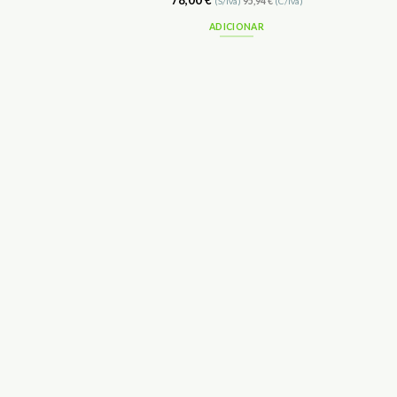
78,00
€
(S/Iva)
95,94
€
(C/Iva)
ADICIONAR