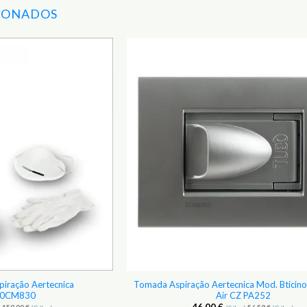
IONADOS
Adicionar
aos
Favoritos
spiração Aertecnica
Tomada Aspiração Aertecnica Mod. Bticino 
50CM830
Air CZ PA252