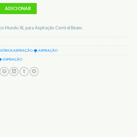
Conjunto 3 Sacos p/ Aspiração Central Beam SUBMXL
ADICIONAR
os Mundo XL para Aspiração Central Beam.
SSÓRIOS ASPIRAÇÃO
,
🌪️ ASPIRAÇÃO
️ ASPIRAÇÃO