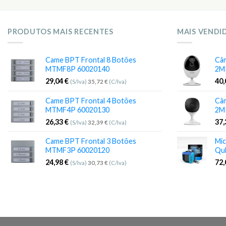
PRODUTOS MAIS RECENTES
MAIS VENDI
Came BPT Frontal 8 Botões
Câm
MTMF8P 60020140
2M
29,04
€
40
(S/Iva)
35,72
€
(C/Iva)
Came BPT Frontal 4 Botões
Câm
MTMF4P 60020130
2M
26,33
€
37
(S/Iva)
32,39
€
(C/Iva)
Came BPT Frontal 3 Botões
Mic
MTMF3P 60020120
Qu
24,98
€
72
(S/Iva)
30,73
€
(C/Iva)