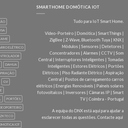
SMARTHOME DOMÓTICA IOT
Tudo para IoT Smart Home.
ÇÃO
USA
Video-Porteiro | Domótica | SmartThings |
CAME
ZigBee | Z-Wave, Bluetooth Tuya | KNX |
Módulos | Sensores | Detetores |
ARRO ELÉTRICO
Concentradores | Alarmes | CCTV | Som
NTROLADOR
Central | Interruptores Inteligentes | Tomadas
DAHUA
Inteligentes | Estores Elétricos | Portões
Elétricos | Piso Radiante Elétrico | Aspiração
SPIRAÇÃO
Central | Postos de carregamento carros
GV
elétricos | Energias Renováveis | Paineis solares
CE
fotovoltaicos | Inversores | Câmaras IP | Smart
TV | Coimbra - Portugal
L
PORTÕES
DEOPORTEIRO
A equipa do DNX está aqui para ajudar a
ZKTECO
esclarecer todas as questões.
Contacte aqui
 DOMOTICA IOT