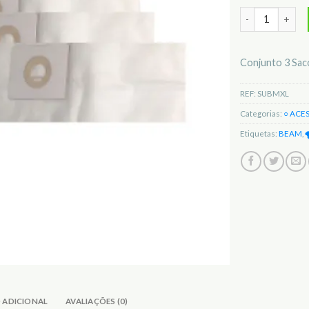
Quantidade de 
Conjunto 3 Sac
REF:
SUBMXL
Categorias:
○ ACE
Etiquetas:
BEAM
,

 ADICIONAL
AVALIAÇÕES (0)