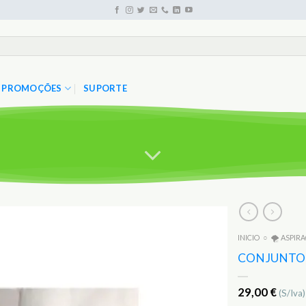
PROMOÇÕES
SUPORTE
INICIO
○
🌪️ ASPIR
Adicionar
aos
CONJUNTO 
Favoritos
29,00
€
(S/Iva