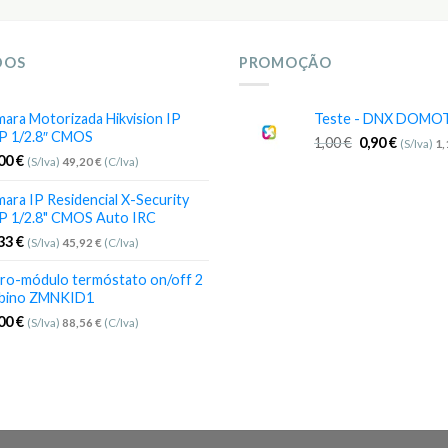
DOS
PROMOÇÃO
ara Motorizada Hikvision IP
Teste - DNX DOMO
P 1/2.8″ CMOS
1,00
€
0,90
€
(S/Iva)
1
,00
€
(S/Iva)
49,20
€
(C/Iva)
ara IP Residencial X-Security
P 1/2.8" CMOS Auto IRC
,33
€
(S/Iva)
45,92
€
(C/Iva)
ro-módulo termóstato on/off 2
bino ZMNKID1
,00
€
(S/Iva)
88,56
€
(C/Iva)