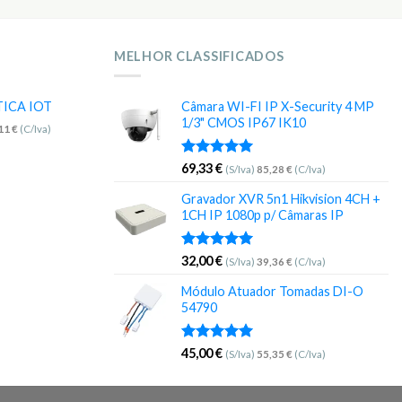
MELHOR CLASSIFICADOS
TICA IOT
Câmara WI-FI IP X-Security 4 MP
1/3" CMOS IP67 IK10
,11
€
(C/Iva)
Avaliação
69,33
€
(S/Iva)
85,28
€
(C/Iva)
5.00
de 5
Gravador XVR 5n1 Hikvision 4CH +
1CH IP 1080p p/ Câmaras IP
Avaliação
32,00
€
(S/Iva)
39,36
€
(C/Iva)
5.00
de 5
Módulo Atuador Tomadas DI-O
54790
Avaliação
45,00
€
(S/Iva)
55,35
€
(C/Iva)
5.00
de 5