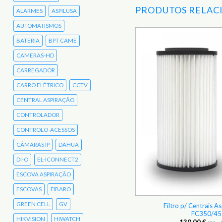
PRODUTOS RELAC
ALARMES
ASPILUSA
AUTOMATISMOS
BATERIA
BPT CAME
Adicionar
CAMERAS-HD
aos
Favoritos
CARREGADOR
CARRO ELÉTRICO
CCTV
CENTRAL ASPIRAÇÃO
CONTROLADOR
CONTROLO-ACESSOS
CÂMARAS IP
DAHUA
DI-O
EL-ICONNECT2
ESCOVA ASPIRAÇÃO
ESCOVAS
FIBARO
GREEN CELL
GV
Filtro p/ Centrais A
Centrais Classic Aertecnica 2000857
FC350/4
HIKVISION
HIWATCH