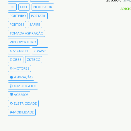
59,00
€
130,00
€
(S/Iva)
72,57
€
(C/Iva)
(S/Iva
IOT
NICE
NOTEBOOK
ADICIONAR
ADICI
PORTEIRO
PORTÁTIL
PORTÕES
SAFIRE
TOMADA ASPIRAÇÃO
VIDEOPORTEIRO
X-SECURITY
Z-WAVE
ZIGBEE
ZKTECO
⚙️ MOTORES
🌪️ ASPIRAÇÃO
🎚️ DOMOTICA IOT
🎛️ ACESSOS
🔁 ELETRICIDADE
🚘 MOBILIDADE