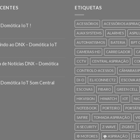
ECENTES
ETIQUETAS
ACESSÓRIOS
ACESSÓRIOS ASPIRA
 Domótica IoT !
AJAX SYSTEMS
ALARMES
ASPIL
AUTOMATISMOS
BATERIA
BPT 
indo ao DNX – Domótica IoT
CAMERAS-HD
CARREGADOR
C
CCTV
CENTRAL ASPIRAÇÃO
CO
a de Noticias DNX – Domótica
CONTROLO-ACESSOS
CÂMARAS IP
DI-O
EL-ICONNECT2
ESCOVA A
 Domótica IoT Som Central
ESCOVAS
FIBARO
GREEN CELL
HIKVISION
HIWATCH
IOT
NI
NOTEBOOK
PORTEIRO
PORTÁTI
SAFIRE
TOMADA ASPIRAÇÃO
VI
X-SECURITY
Z-WAVE
ZIGBEE
⚙️ MOTORES
🌪️ ASPIRAÇÃO
🎚️