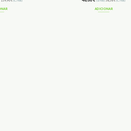
46,00
€
)
159,90
€
(C/Iva)
(S/Iva)
56,58
€
(C/Iva)
ONAR
ADICIONAR