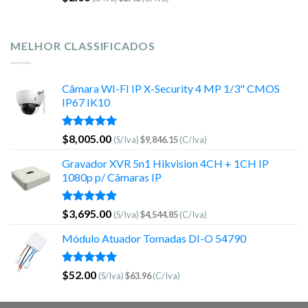
MELHOR CLASSIFICADOS
Câmara WI-FI IP X-Security 4 MP 1/3" CMOS
IP67 IK10
Avaliação
$
8,005.00
(S/Iva)
$
9,846.15
(C/Iva)
5.00
de 5
Gravador XVR 5n1 Hikvision 4CH + 1CH IP
1080p p/ Câmaras IP
Avaliação
$
3,695.00
(S/Iva)
$
4,544.85
(C/Iva)
5.00
de 5
Módulo Atuador Tomadas DI-O 54790
Avaliação
$
52.00
(S/Iva)
$
63.96
(C/Iva)
5.00
de 5