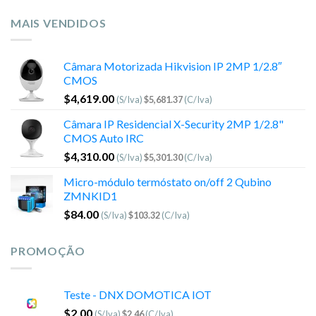
MAIS VENDIDOS
Câmara Motorizada Hikvision IP 2MP 1/2.8″
CMOS
$
4,619.00
(S/Iva)
$
5,681.37
(C/Iva)
Câmara IP Residencial X-Security 2MP 1/2.8"
CMOS Auto IRC
$
4,310.00
(S/Iva)
$
5,301.30
(C/Iva)
Micro-módulo termóstato on/off 2 Qubino
ZMNKID1
$
84.00
(S/Iva)
$
103.32
(C/Iva)
PROMOÇÃO
Teste - DNX DOMOTICA IOT
$
2.00
(S/Iva)
$
2.46
(C/Iva)