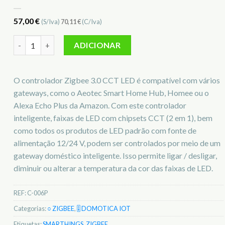
57,00
€
(S/Iva)
70,11
€
(C/Iva)
Quantidade de Controlador faixa LED CCT sMARTTHINGS C-
ADICIONAR
O controlador Zigbee 3.0 CCT LED é compatível com vários
gateways, como o Aeotec Smart Home Hub, Homee ou o
Alexa Echo Plus da Amazon. Com este controlador
inteligente, faixas de LED com chipsets CCT (2 em 1), bem
como todos os produtos de LED padrão com fonte de
alimentação 12/24 V, podem ser controlados por meio de um
gateway doméstico inteligente. Isso permite ligar / desligar,
diminuir ou alterar a temperatura da cor das faixas de LED.
REF:
C-006P
Categorias:
○ ZIGBEE
,
🎚️ DOMOTICA IOT
Etiquetas:
SMARTHINGS
,
ZIGBEE