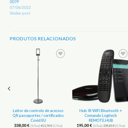
007P
07/06/2022
Similar post
PRODUTOS RELACIONADOS
r
Adicionar
Adicionar
aos
aos
s
Favoritos
Favoritos
Leitor de controlo de acessos
Hub IR WiFi Bluetooth +
QR passaportes / certificados
Comando Logitech
Covid EU
REMOTE.HUB
338,00
€
195,00
€
(S/Iva)
415,74
€
(C/Iva)
(S/Iva)
239,85
€
(C/Iva)