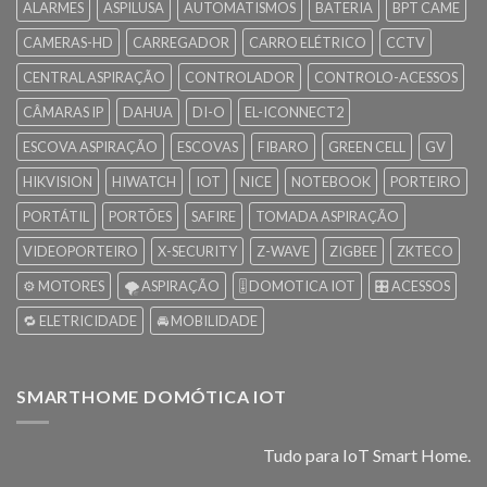
ALARMES
ASPILUSA
AUTOMATISMOS
BATERIA
BPT CAME
CAMERAS-HD
CARREGADOR
CARRO ELÉTRICO
CCTV
CENTRAL ASPIRAÇÃO
CONTROLADOR
CONTROLO-ACESSOS
CÂMARAS IP
DAHUA
DI-O
EL-ICONNECT2
ESCOVA ASPIRAÇÃO
ESCOVAS
FIBARO
GREEN CELL
GV
HIKVISION
HIWATCH
IOT
NICE
NOTEBOOK
PORTEIRO
PORTÁTIL
PORTÕES
SAFIRE
TOMADA ASPIRAÇÃO
VIDEOPORTEIRO
X-SECURITY
Z-WAVE
ZIGBEE
ZKTECO
⚙️ MOTORES
🌪️ ASPIRAÇÃO
🎚️ DOMOTICA IOT
🎛️ ACESSOS
🔁 ELETRICIDADE
🚘 MOBILIDADE
SMARTHOME DOMÓTICA IOT
Tudo para IoT Smart Home.