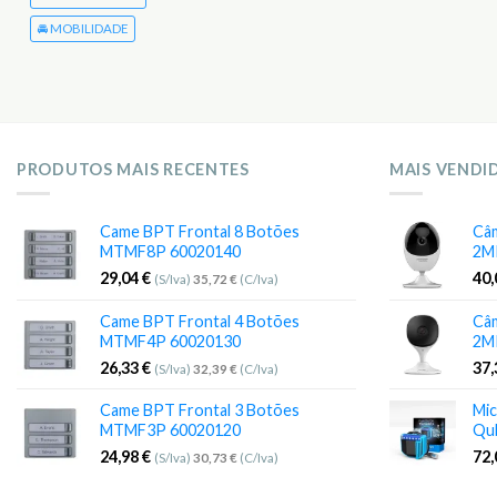
🚘 MOBILIDADE
PRODUTOS MAIS RECENTES
MAIS VENDI
Came BPT Frontal 8 Botões
Câm
MTMF8P 60020140
2M
29,04
€
40
(S/Iva)
35,72
€
(C/Iva)
Came BPT Frontal 4 Botões
Câm
MTMF4P 60020130
2M
26,33
€
37
(S/Iva)
32,39
€
(C/Iva)
Came BPT Frontal 3 Botões
Mic
MTMF3P 60020120
Qu
24,98
€
72
(S/Iva)
30,73
€
(C/Iva)