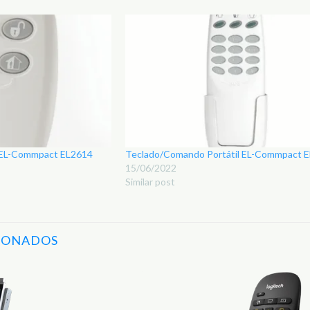
 EL-Commpact EL2614
Teclado/Comando Portátil EL-Commpact 
15/06/2022
Similar post
IONADOS
Adicionar
aos