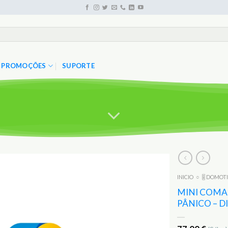
PROMOÇÕES
SUPORTE
INICIO
○
🎚️ DOMOT
Adicionar
aos
MINI COMA
Favoritos
PÂNICO – DI