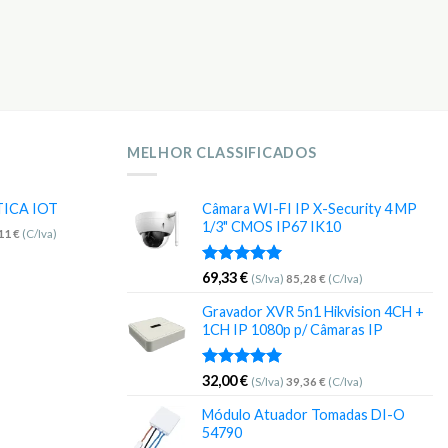
MELHOR CLASSIFICADOS
TICA IOT
Câmara WI-FI IP X-Security 4 MP
1/3" CMOS IP67 IK10
,11
€
(C/Iva)
Avaliação
69,33
€
(S/Iva)
85,28
€
(C/Iva)
5.00
de 5
Gravador XVR 5n1 Hikvision 4CH +
1CH IP 1080p p/ Câmaras IP
Avaliação
32,00
€
(S/Iva)
39,36
€
(C/Iva)
5.00
de 5
Módulo Atuador Tomadas DI-O
54790