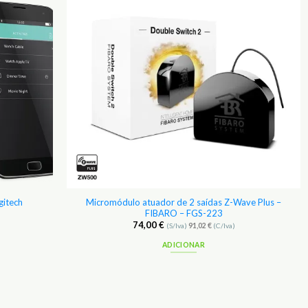
Favoritos
Favoritos
gitech
Micromódulo atuador de 2 saídas Z-Wave Plus –
FIBARO – FGS-223
74,00
€
(S/Iva)
91,02
€
(C/Iva)
ADICIONAR