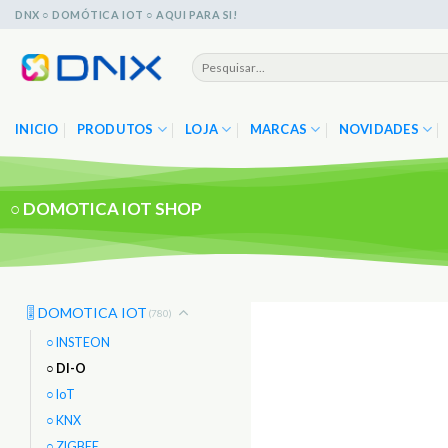
Skip
DNX ○ DOMÓTICA IOT ○ AQUI PARA SI!
to
content
Pesquisar
por:
INICIO
PRODUTOS
LOJA
MARCAS
NOVIDADES
○
DOMOTICA IOT SHOP
🎚️ DOMOTICA IOT
(780)
○ INSTEON
○ DI-O
○ IoT
○ KNX
○ ZIGBEE