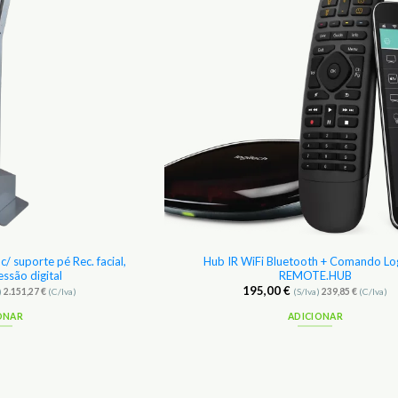
Favoritos
/ suporte pé Rec. facial,
Hub IR WiFi Bluetooth + Comando Lo
ssão digital
REMOTE.HUB
195,00
€
)
2.151,27
€
(C/Iva)
(S/Iva)
239,85
€
(C/Iva)
ONAR
ADICIONAR