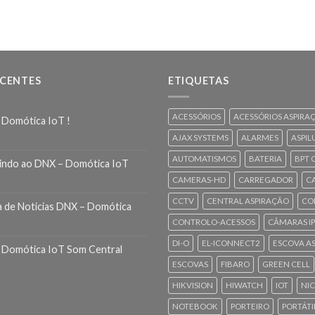
ECENTES
ETIQUETAS
ACESSÓRIOS
ACESSÓRIOS ASPIRA
 Domótica IoT !
AJAX SYSTEMS
ALARMES
ASPIL
AUTOMATISMOS
BATERIA
BPT 
indo ao DNX – Domótica IoT
CAMERAS-HD
CARREGADOR
C
CCTV
CENTRAL ASPIRAÇÃO
CO
a de Noticias DNX – Domótica
CONTROLO-ACESSOS
CÂMARAS IP
DI-O
EL-ICONNECT2
ESCOVA A
 Domótica IoT Som Central
ESCOVAS
FIBARO
GREEN CELL
HIKVISION
HIWATCH
IOT
NI
NOTEBOOK
PORTEIRO
PORTÁTI