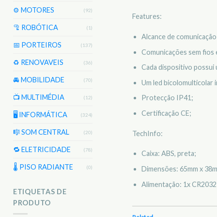
⚙️ MOTORES
(92)
Features:
🦿 ROBÓTICA
(1)
Alcance de comunicação
📅 PORTEIROS
(137)
Comunicações sem fios 
♻️ RENOVAVEIS
(36)
Cada dispositivo possui 
🚘 MOBILIDADE
(70)
Um led bicolomulticolar i
📺 MULTIMÉDIA
Protecção IP41;
(12)
Certificação CE;
🖥️ INFORMÁTICA
(324)
🎼 SOM CENTRAL
TechInfo:
(20)
🔁 ELETRICIDADE
(78)
Caixa: ABS, preta;
🌡 PISO RADIANTE
(0)
Dimensões: 65mm x 38m
Alimentação: 1x CR2032 d
ETIQUETAS DE
PRODUTO
Related