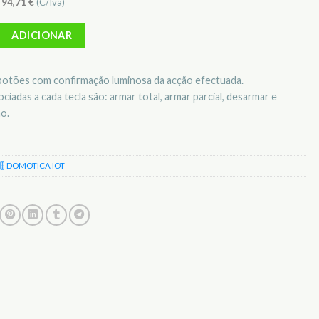
)
94,71
€
(C/Iva)
ini comando de quatro botões com função de pânico - DI-O - FO_3002
ADICIONAR
otões com confirmação luminosa da acção efectuada.
ciadas a cada tecla são: armar total, armar parcial, desarmar e
o.
🎚️ DOMOTICA IOT