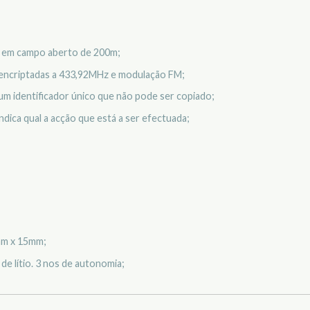
 em campo aberto de 200m;
encriptadas a 433,92MHz e modulação FM;
um identificador único que não pode ser copiado;
ndica qual a acção que está a ser efectuada;
m x 15mm;
e lítio. 3 nos de autonomia;