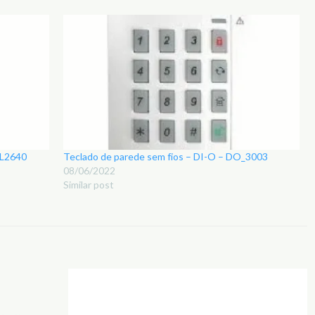
EL2640
Teclado de parede sem fios – DI-O – DO_3003
08/06/2022
Similar post
Adicionar
Adicionar
aos
aos