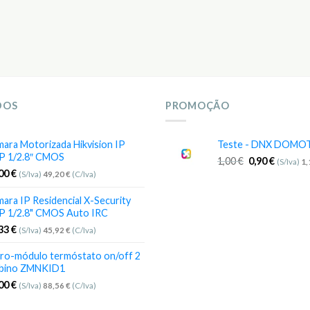
DOS
PROMOÇÃO
ara Motorizada Hikvision IP
Teste - DNX DOMO
P 1/2.8″ CMOS
1,00
€
0,90
€
(S/Iva)
1
,00
€
(S/Iva)
49,20
€
(C/Iva)
ara IP Residencial X-Security
P 1/2.8" CMOS Auto IRC
,33
€
(S/Iva)
45,92
€
(C/Iva)
ro-módulo termóstato on/off 2
bino ZMNKID1
,00
€
(S/Iva)
88,56
€
(C/Iva)