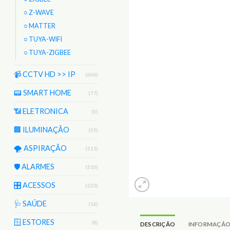
○ Z-WAVE
○ MATTER
○ TUYA-WIFI
○ TUYA-ZIGBEE
📹 CCTV HD >> IP
(606)
📟 SMART HOME
(77)
📶 ELETRONICA
(0)
🏢 ILUMINAÇÃO
(55)
🌪️ ASPIRAÇÃO
(311)
🛡️ ALARMES
(510)
🎛️ ACESSOS
(223)
🩺 SAÚDE
(16)
🪟 ESTORES
(8)
DESCRIÇÃO
INFORMAÇÃO