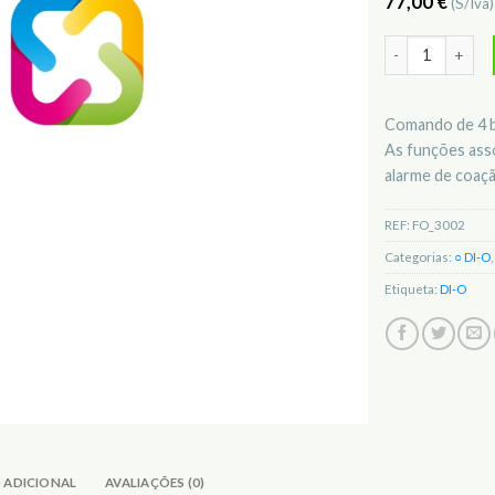
77,00
€
(S/Iva
Quantidade de M
Comando de 4 b
As funções asso
alarme de coaçã
REF:
FO_3002
Categorias:
○ DI-O
,
Etiqueta:
DI-O
 ADICIONAL
AVALIAÇÕES (0)