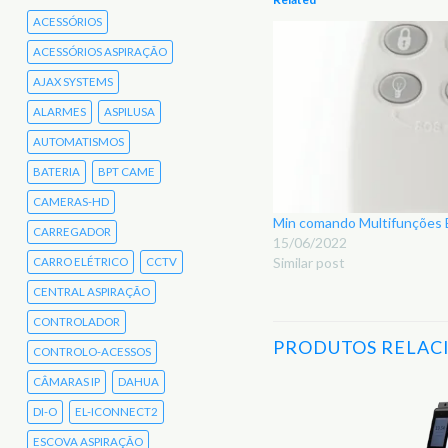
ACESSÓRIOS
ACESSÓRIOS ASPIRAÇÃO
AJAX SYSTEMS
ALARMES
ASPILUSA
AUTOMATISMOS
BATERIA
BPT CAME
CAMERAS-HD
Min comando Multifunções
CARREGADOR
15/06/2022
Similar post
CARRO ELÉTRICO
CCTV
CENTRAL ASPIRAÇÃO
CONTROLADOR
PRODUTOS RELAC
CONTROLO-ACESSOS
CÂMARAS IP
DAHUA
DI-O
EL-ICONNECT2
Adicionar
ESCOVA ASPIRAÇÃO
aos