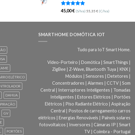
Avaliação
45,00
€
(S/Iva)
55,35
€
(C/Iva)
5.00
de 5
SMARTHOME DOMÓTICA IOT
Tudo para IoT Smart Home.
ÇÃO
USA
Video-Porteiro | Domótica | SmartThings |
CAME
ZigBee | Z-Wave, Bluetooth Tuya | KNX |
Módulos | Sensores | Detetores |
ARRO ELÉTRICO
Concentradores | Alarmes | CCTV | Som
NTROLADOR
Central | Interruptores Inteligentes | Tomadas
DAHUA
Inteligentes | Estores Elétricos | Portões
Elétricos | Piso Radiante Elétrico | Aspiração
SPIRAÇÃO
Central | Postos de carregamento carros
GV
elétricos | Energias Renováveis | Paineis solares
CE
fotovoltaicos | Inversores | Câmaras IP | Smart
TV | Coimbra - Portugal
L
PORTÕES