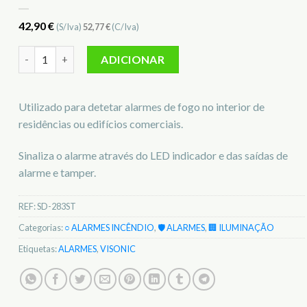
42,90
€
(S/Iva)
52,77
€
(C/Iva)
Quantidade de Detector de fumo ótico+térmico com fios viso
ADICIONAR
Utilizado para detetar alarmes de fogo no interior de
residências ou edifícios comerciais.
Sinaliza o alarme através do LED indicador e das saídas de
alarme e tamper.
REF:
SD-283ST
Categorias:
○ ALARMES INCÊNDIO
,
🛡️ ALARMES
,
🏢 ILUMINAÇÃO
Etiquetas:
ALARMES
,
VISONIC