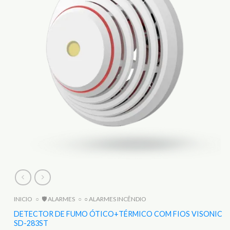
INICIO
○
🛡️ ALARMES
○
○ ALARMES INCÊNDIO
DETECTOR DE FUMO ÓTICO+TÉRMICO COM FIOS VISONIC
SD-283ST