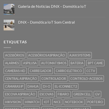
Galeria de Noticias DNX – Domótica IoT
DNX – Domótica IoT Som Central
ETIQUETAS
ACESSÓRIOS
ACESSÓRIOS ASPIRAÇÃO
AJAX SYSTEMS
ALARMES
ASPILUSA
AUTOMATISMOS
BATERIA
BPT CAME
CAMERAS-HD
CARREGADOR
CARRO ELÉTRICO
CCTV
CENTRAL ASPIRAÇÃO
CONTROLADOR
CONTROLO-ACESSOS
CÂMARAS IP
DAHUA
DI-O
EL-ICONNECT2
ESCOVA ASPIRAÇÃO
ESCOVAS
FIBARO
GREEN CELL
GV
HIKVISION
HIWATCH
IOT
NICE
NOTEBOOK
PORTEIRO