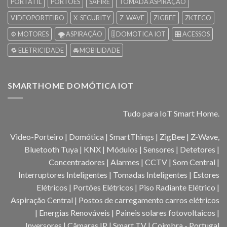
PORTÁTIL
PORTÕES
SAFIRE
TOMADA ASPIRAÇÃO
VIDEOPORTEIRO
X-SECURITY
Z-WAVE
ZIGBEE
ZKTECO
⚙️ MOTORES
🌪️ ASPIRAÇÃO
🎚️ DOMOTICA IOT
🎛️ ACESSOS
🔁 ELETRICIDADE
🚘 MOBILIDADE
SMARTHOME DOMÓTICA IOT
Tudo para IoT Smart Home.
Video-Porteiro | Domótica | SmartThings | ZigBee | Z-Wave,
Bluetooth Tuya | KNX | Módulos | Sensores | Detetores |
Concentradores | Alarmes | CCTV | Som Central |
Interruptores Inteligentes | Tomadas Inteligentes | Estores
Elétricos | Portões Elétricos | Piso Radiante Elétrico |
Aspiração Central | Postos de carregamento carros elétricos
| Energias Renováveis | Paineis solares fotovoltaicos |
Inversores | Câmaras IP | Smart TV | Coimbra - Portugal