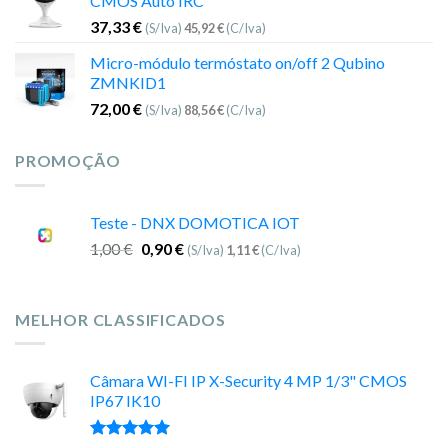
CMOS Auto IRC
37,33
€
(S/Iva)
45,92
€
(C/Iva)
Micro-módulo termóstato on/off 2 Qubino
ZMNKID1
72,00
€
(S/Iva)
88,56
€
(C/Iva)
PROMOÇÃO
Teste - DNX DOMOTICA IOT
1,00
€
0,90
€
(S/Iva)
1,11
€
(C/Iva)
MELHOR CLASSIFICADOS
Câmara WI-FI IP X-Security 4 MP 1/3" CMOS
IP67 IK10