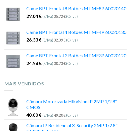
Came BPT Frontal 8 Botões MTMF8P 60020140
29,04
€
(S/Iva)
35,72
€
(C/Iva)
Came BPT Frontal 4 Botões MTMF4P 60020130
26,33
€
(S/Iva)
32,39
€
(C/Iva)
Came BPT Frontal 3 Botões MTMF3P 60020120
24,98
€
(S/Iva)
30,73
€
(C/Iva)
MAIS VENDIDOS
Câmara Motorizada Hikvision IP 2MP 1/2.8″
CMOS
40,00
€
(S/Iva)
49,20
€
(C/Iva)
Câmara IP Residencial X-Security 2MP 1/2.8"