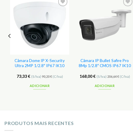
Câmara Dome IP X-Security
Câmara IP Bullet Safire Pro
Ultra 2MP 1/2.8″ IP67 IK10
8Mp 1/2.8″ CMOS IP67 IK10
73,33
€
168,00
€
(S/Iva)
90,20
€
(C/Iva)
(S/Iva)
206,64
€
(C/Iva)
ADICIONAR
ADICIONAR
PRODUTOS MAIS RECENTES